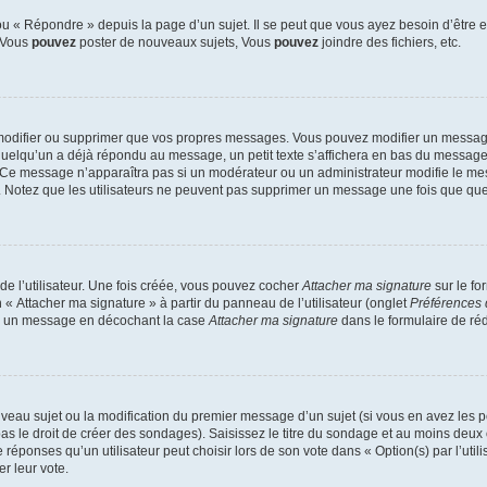
 « Répondre » depuis la page d’un sujet. Il se peut que vous ayez besoin d’être e
: Vous
pouvez
poster de nouveaux sujets, Vous
pouvez
joindre des fichiers, etc.
modifier ou supprimer que vos propres messages. Vous pouvez modifier un message
lqu’un a déjà répondu au message, un petit texte s’affichera en bas du message ind
n. Ce message n’apparaîtra pas si un modérateur ou un administrateur modifie le mes
ive. Notez que les utilisateurs ne peuvent pas supprimer un message une fois que qu
e l’utilisateur. Une fois créée, vous pouvez cocher
Attacher ma signature
sur le fo
 « Attacher ma signature » à partir du panneau de l’utilisateur (onglet
Préférences 
 à un message en décochant la case
Attacher ma signature
dans le formulaire de ré
ouveau sujet ou la modification du premier message d’un sujet (si vous en avez les p
 le droit de créer des sondages). Saisissez le titre du sondage et au moins deux o
onses qu’un utilisateur peut choisir lors de son vote dans « Option(s) par l’utilis
er leur vote.