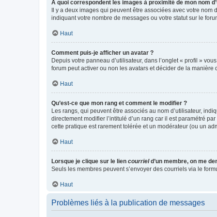
A quoi correspondent les images à proximité de mon nom d’u
Il y a deux images qui peuvent être associées avec votre nom d’
indiquant votre nombre de messages ou votre statut sur le fo
Haut
Comment puis-je afficher un avatar ?
Depuis votre panneau d’utilisateur, dans l’onglet « profil » vou
forum peut activer ou non les avatars et décider de la manière d
Haut
Qu’est-ce que mon rang et comment le modifier ?
Les rangs, qui peuvent être associés au nom d’utilisateur, ind
directement modifier l’intitulé d’un rang car il est paramétré p
cette pratique est rarement tolérée et un modérateur (ou un ad
Haut
Lorsque je clique sur le lien
courriel
d’un membre, on me de
Seuls les membres peuvent s’envoyer des courriels via le formulai
Haut
Problèmes liés à la publication de messages