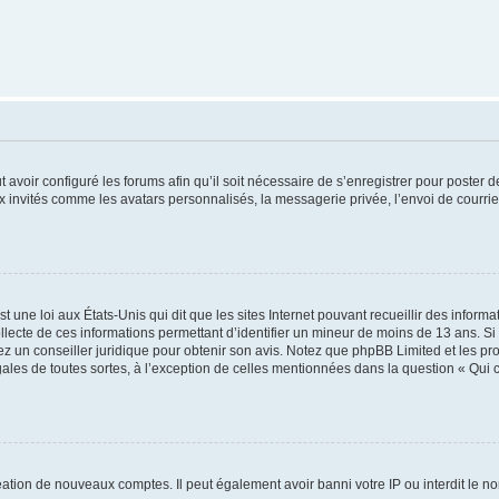
t avoir configuré les forums afin qu’il soit nécessaire de s’enregistrer pour poster
x invités comme les avatars personnalisés, la messagerie privée, l’envoi de courri
t une loi aux États-Unis qui dit que les sites Internet pouvant recueillir des infor
ollecte de ces informations permettant d’identifier un mineur de moins de 13 ans. S
tez un conseiller juridique pour obtenir son avis. Notez que phpBB Limited et les pr
gales de toutes sortes, à l’exception de celles mentionnées dans la question « Qui
réation de nouveaux comptes. Il peut également avoir banni votre IP ou interdit le no