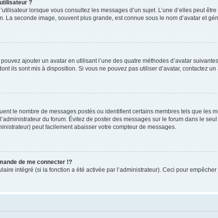
tilisateur ?
utilisateur lorsque vous consultez les messages d’un sujet. L’une d’elles peut êtr
rum. La seconde image, souvent plus grande, est connue sous le nom d’avatar et 
s pouvez ajouter un avatar en utilisant l’une des quatre méthodes d’avatar suivantes 
ont ils sont mis à disposition. Si vous ne pouvez pas utiliser d’avatar, contactez un
iquent le nombre de messages postés ou identifient certains membres tels que les 
ar l’administrateur du forum. Évitez de poster des messages sur le forum dans le seu
ministrateur) peut facilement abaisser votre compteur de messages.
mande de me connecter !?
re intégré (si la fonction a été activée par l’administrateur). Ceci pour empêcher l’u