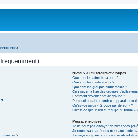
réquemment)
s fréquemment)
Niveaux d’utilisateurs et groupes
Que sont les administrateurs ?
Que sont les modérateurs ?
Que sont les groupes d’utilisateurs ?
Où trouver la liste des groupes d’utilisateur
Comment devenir chef de groupe ?
 ?!
Pourquoi certains membres apparaissent dan
Qu’est-ce qu’un « Groupe par défaut » ?
Qu’est-ce que le lien « L’équipe du forum » 
Messagerie privée
Je ne peux pas envoyer de messages privé
Je reçois sans arrêt des messages indésira
 connectés ?
J’ai reçu un spam ou un courriel abusif d’u