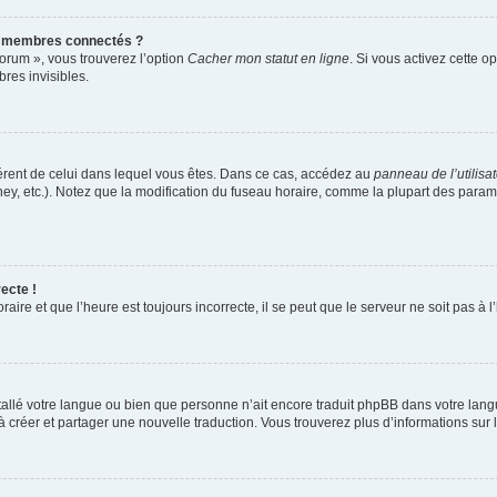
s membres connectés ?
forum », vous trouverez l’option
Cacher mon statut en ligne
. Si vous activez cette o
es invisibles.
ifférent de celui dans lequel vous êtes. Dans ce cas, accédez au
panneau de l’utilisa
ney, etc.). Notez que la modification du fuseau horaire, comme la plupart des para
ecte !
aire et que l’heure est toujours incorrecte, il se peut que le serveur ne soit pas à
installé votre langue ou bien que personne n’ait encore traduit phpBB dans votre l
s à créer et partager une nouvelle traduction. Vous trouverez plus d’informations sur l