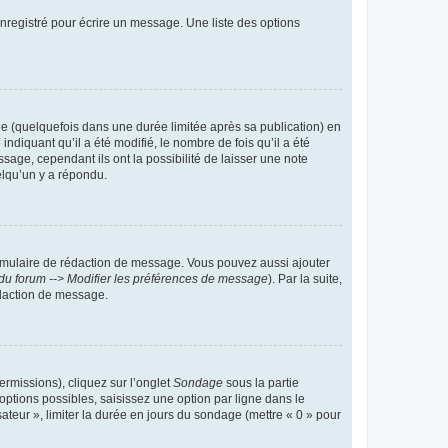
nregistré pour écrire un message. Une liste des options
 (quelquefois dans une durée limitée après sa publication) en
iquant qu’il a été modifié, le nombre de fois qu’il a été
sage, cependant ils ont la possibilité de laisser une note
elqu’un y a répondu.
rmulaire de rédaction de message. Vous pouvez aussi ajouter
du forum --> Modifier les préférences de message
). Par la suite,
daction de message.
ermissions), cliquez sur l’onglet
Sondage
sous la partie
ptions possibles, saisissez une option par ligne dans le
ateur », limiter la durée en jours du sondage (mettre « 0 » pour