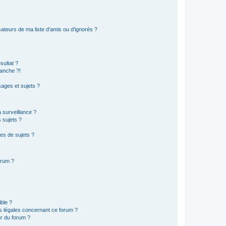
ateurs de ma liste d’amis ou d’ignorés ?
sultat ?
anche ?!
ages et sujets ?
a surveillance ?
 sujets ?
es de sujets ?
orum ?
ible ?
ns légales concernant ce forum ?
r du forum ?