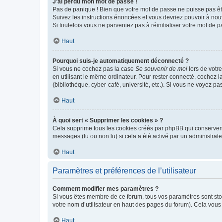
J’ai perdu mon mot de passe !
Pas de panique ! Bien que votre mot de passe ne puisse pas être
Suivez les instructions énoncées et vous devriez pouvoir à no
Si toutefois vous ne parveniez pas à réinitialiser votre mot de 
Haut
Pourquoi suis-je automatiquement déconnecté ?
Si vous ne cochez pas la case
Se souvenir de moi
lors de votr
en utilisant le même ordinateur. Pour rester connecté, cochez 
(bibliothèque, cyber-café, université, etc.). Si vous ne voyez pa
Haut
À quoi sert « Supprimer les cookies » ?
Cela supprime tous les cookies créés par phpBB qui conservent v
messages (lu ou non lu) si cela a été activé par un administra
Haut
Paramètres et préférences de l’utilisateur
Comment modifier mes paramètres ?
Si vous êtes membre de ce forum, tous vos paramètres sont st
votre nom d’utilisateur en haut des pages du forum). Cela vous
Haut