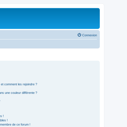
Connexion
s et comment les rejoindre ?
s une couleur différente ?
?
s !
bles !
n membre de ce forum !