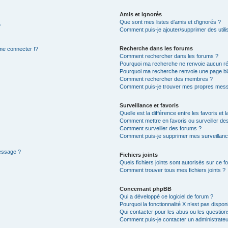
Amis et ignorés
Que sont mes listes d’amis et d’ignorés ?
?
Comment puis-je ajouter/supprimer des utilis
Recherche dans les forums
e connecter !?
Comment rechercher dans les forums ?
Pourquoi ma recherche ne renvoie aucun ré
Pourquoi ma recherche renvoie une page bl
Comment rechercher des membres ?
Comment puis-je trouver mes propres mess
Surveillance et favoris
Quelle est la différence entre les favoris et l
Comment mettre en favoris ou surveiller des
Comment surveiller des forums ?
Comment puis-je supprimer mes surveillanc
message ?
Fichiers joints
Quels fichiers joints sont autorisés sur ce f
Comment trouver tous mes fichiers joints ?
Concernant phpBB
Qui a développé ce logiciel de forum ?
Pourquoi la fonctionnalité X n’est pas dispon
Qui contacter pour les abus ou les questio
Comment puis-je contacter un administrateu