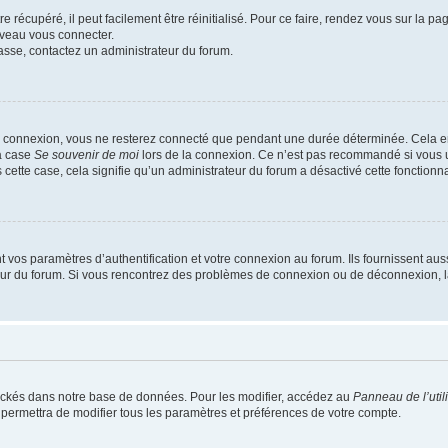
 récupéré, il peut facilement être réinitialisé. Pour ce faire, rendez vous sur la p
uveau vous connecter.
passe, contactez un administrateur du forum.
e connexion, vous ne resterez connecté que pendant une durée déterminée. Cela em
la case
Se souvenir de moi
lors de la connexion. Ce n’est pas recommandé si vous u
s cette case, cela signifie qu’un administrateur du forum a désactivé cette fonctionna
os paramètres d’authentification et votre connexion au forum. Ils fournissent aussi
teur du forum. Si vous rencontrez des problèmes de connexion ou de déconnexion, l
ockés dans notre base de données. Pour les modifier, accédez au
Panneau de l’util
 permettra de modifier tous les paramètres et préférences de votre compte.