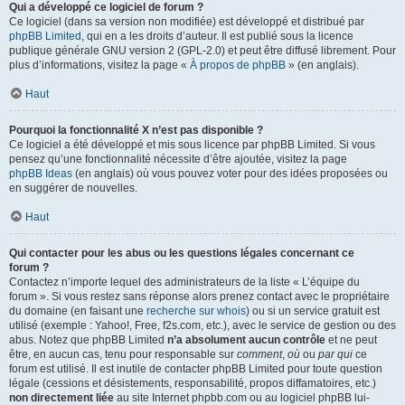
Qui a développé ce logiciel de forum ?
Ce logiciel (dans sa version non modifiée) est développé et distribué par
phpBB Limited
, qui en a les droits d’auteur. Il est publié sous la licence
publique générale GNU version 2 (GPL-2.0) et peut être diffusé librement. Pour
plus d’informations, visitez la page «
À propos de phpBB
» (en anglais).
Haut
Pourquoi la fonctionnalité X n’est pas disponible ?
Ce logiciel a été développé et mis sous licence par phpBB Limited. Si vous
pensez qu’une fonctionnalité nécessite d’être ajoutée, visitez la page
phpBB Ideas
(en anglais) où vous pouvez voter pour des idées proposées ou
en suggérer de nouvelles.
Haut
Qui contacter pour les abus ou les questions légales concernant ce
forum ?
Contactez n’importe lequel des administrateurs de la liste « L’équipe du
forum ». Si vous restez sans réponse alors prenez contact avec le propriétaire
du domaine (en faisant une
recherche sur whois
) ou si un service gratuit est
utilisé (exemple : Yahoo!, Free, f2s.com, etc.), avec le service de gestion ou des
abus. Notez que phpBB Limited
n’a absolument aucun contrôle
et ne peut
être, en aucun cas, tenu pour responsable sur
comment
,
où
ou
par qui
ce
forum est utilisé. Il est inutile de contacter phpBB Limited pour toute question
légale (cessions et désistements, responsabilité, propos diffamatoires, etc.)
non directement liée
au site Internet phpbb.com ou au logiciel phpBB lui-