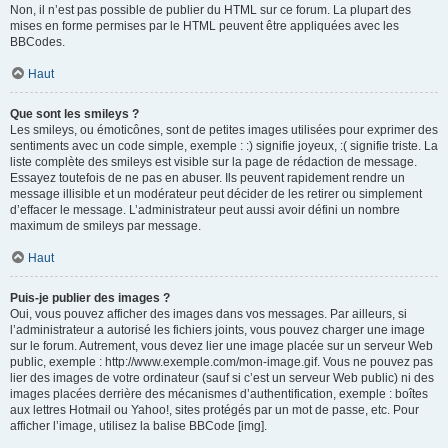
Non, il n’est pas possible de publier du HTML sur ce forum. La plupart des
mises en forme permises par le HTML peuvent être appliquées avec les
BBCodes.
Haut
Que sont les smileys ?
Les smileys, ou émoticônes, sont de petites images utilisées pour exprimer des
sentiments avec un code simple, exemple : :) signifie joyeux, :( signifie triste. La
liste complète des smileys est visible sur la page de rédaction de message.
Essayez toutefois de ne pas en abuser. Ils peuvent rapidement rendre un
message illisible et un modérateur peut décider de les retirer ou simplement
d’effacer le message. L’administrateur peut aussi avoir défini un nombre
maximum de smileys par message.
Haut
Puis-je publier des images ?
Oui, vous pouvez afficher des images dans vos messages. Par ailleurs, si
l’administrateur a autorisé les fichiers joints, vous pouvez charger une image
sur le forum. Autrement, vous devez lier une image placée sur un serveur Web
public, exemple : http://www.exemple.com/mon-image.gif. Vous ne pouvez pas
lier des images de votre ordinateur (sauf si c’est un serveur Web public) ni des
images placées derrière des mécanismes d’authentification, exemple : boîtes
aux lettres Hotmail ou Yahoo!, sites protégés par un mot de passe, etc. Pour
afficher l’image, utilisez la balise BBCode [img].