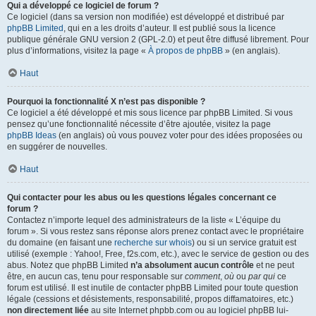
Qui a développé ce logiciel de forum ?
Ce logiciel (dans sa version non modifiée) est développé et distribué par
phpBB Limited
, qui en a les droits d’auteur. Il est publié sous la licence
publique générale GNU version 2 (GPL-2.0) et peut être diffusé librement. Pour
plus d’informations, visitez la page «
À propos de phpBB
» (en anglais).
Haut
Pourquoi la fonctionnalité X n’est pas disponible ?
Ce logiciel a été développé et mis sous licence par phpBB Limited. Si vous
pensez qu’une fonctionnalité nécessite d’être ajoutée, visitez la page
phpBB Ideas
(en anglais) où vous pouvez voter pour des idées proposées ou
en suggérer de nouvelles.
Haut
Qui contacter pour les abus ou les questions légales concernant ce
forum ?
Contactez n’importe lequel des administrateurs de la liste « L’équipe du
forum ». Si vous restez sans réponse alors prenez contact avec le propriétaire
du domaine (en faisant une
recherche sur whois
) ou si un service gratuit est
utilisé (exemple : Yahoo!, Free, f2s.com, etc.), avec le service de gestion ou des
abus. Notez que phpBB Limited
n’a absolument aucun contrôle
et ne peut
être, en aucun cas, tenu pour responsable sur
comment
,
où
ou
par qui
ce
forum est utilisé. Il est inutile de contacter phpBB Limited pour toute question
légale (cessions et désistements, responsabilité, propos diffamatoires, etc.)
non directement liée
au site Internet phpbb.com ou au logiciel phpBB lui-