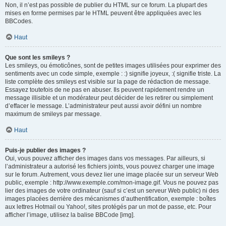
Non, il n’est pas possible de publier du HTML sur ce forum. La plupart des
mises en forme permises par le HTML peuvent être appliquées avec les
BBCodes.
Haut
Que sont les smileys ?
Les smileys, ou émoticônes, sont de petites images utilisées pour exprimer des
sentiments avec un code simple, exemple : :) signifie joyeux, :( signifie triste. La
liste complète des smileys est visible sur la page de rédaction de message.
Essayez toutefois de ne pas en abuser. Ils peuvent rapidement rendre un
message illisible et un modérateur peut décider de les retirer ou simplement
d’effacer le message. L’administrateur peut aussi avoir défini un nombre
maximum de smileys par message.
Haut
Puis-je publier des images ?
Oui, vous pouvez afficher des images dans vos messages. Par ailleurs, si
l’administrateur a autorisé les fichiers joints, vous pouvez charger une image
sur le forum. Autrement, vous devez lier une image placée sur un serveur Web
public, exemple : http://www.exemple.com/mon-image.gif. Vous ne pouvez pas
lier des images de votre ordinateur (sauf si c’est un serveur Web public) ni des
images placées derrière des mécanismes d’authentification, exemple : boîtes
aux lettres Hotmail ou Yahoo!, sites protégés par un mot de passe, etc. Pour
afficher l’image, utilisez la balise BBCode [img].