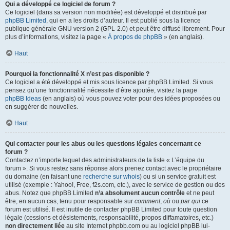
Qui a développé ce logiciel de forum ?
Ce logiciel (dans sa version non modifiée) est développé et distribué par
phpBB Limited
, qui en a les droits d’auteur. Il est publié sous la licence
publique générale GNU version 2 (GPL-2.0) et peut être diffusé librement. Pour
plus d’informations, visitez la page «
À propos de phpBB
» (en anglais).
Haut
Pourquoi la fonctionnalité X n’est pas disponible ?
Ce logiciel a été développé et mis sous licence par phpBB Limited. Si vous
pensez qu’une fonctionnalité nécessite d’être ajoutée, visitez la page
phpBB Ideas
(en anglais) où vous pouvez voter pour des idées proposées ou
en suggérer de nouvelles.
Haut
Qui contacter pour les abus ou les questions légales concernant ce
forum ?
Contactez n’importe lequel des administrateurs de la liste « L’équipe du
forum ». Si vous restez sans réponse alors prenez contact avec le propriétaire
du domaine (en faisant une
recherche sur whois
) ou si un service gratuit est
utilisé (exemple : Yahoo!, Free, f2s.com, etc.), avec le service de gestion ou des
abus. Notez que phpBB Limited
n’a absolument aucun contrôle
et ne peut
être, en aucun cas, tenu pour responsable sur
comment
,
où
ou
par qui
ce
forum est utilisé. Il est inutile de contacter phpBB Limited pour toute question
légale (cessions et désistements, responsabilité, propos diffamatoires, etc.)
non directement liée
au site Internet phpbb.com ou au logiciel phpBB lui-