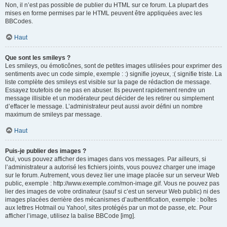
Non, il n’est pas possible de publier du HTML sur ce forum. La plupart des
mises en forme permises par le HTML peuvent être appliquées avec les
BBCodes.
Haut
Que sont les smileys ?
Les smileys, ou émoticônes, sont de petites images utilisées pour exprimer des
sentiments avec un code simple, exemple : :) signifie joyeux, :( signifie triste. La
liste complète des smileys est visible sur la page de rédaction de message.
Essayez toutefois de ne pas en abuser. Ils peuvent rapidement rendre un
message illisible et un modérateur peut décider de les retirer ou simplement
d’effacer le message. L’administrateur peut aussi avoir défini un nombre
maximum de smileys par message.
Haut
Puis-je publier des images ?
Oui, vous pouvez afficher des images dans vos messages. Par ailleurs, si
l’administrateur a autorisé les fichiers joints, vous pouvez charger une image
sur le forum. Autrement, vous devez lier une image placée sur un serveur Web
public, exemple : http://www.exemple.com/mon-image.gif. Vous ne pouvez pas
lier des images de votre ordinateur (sauf si c’est un serveur Web public) ni des
images placées derrière des mécanismes d’authentification, exemple : boîtes
aux lettres Hotmail ou Yahoo!, sites protégés par un mot de passe, etc. Pour
afficher l’image, utilisez la balise BBCode [img].