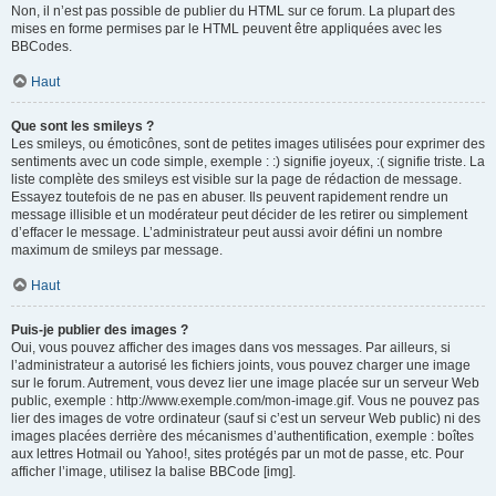
Non, il n’est pas possible de publier du HTML sur ce forum. La plupart des
mises en forme permises par le HTML peuvent être appliquées avec les
BBCodes.
Haut
Que sont les smileys ?
Les smileys, ou émoticônes, sont de petites images utilisées pour exprimer des
sentiments avec un code simple, exemple : :) signifie joyeux, :( signifie triste. La
liste complète des smileys est visible sur la page de rédaction de message.
Essayez toutefois de ne pas en abuser. Ils peuvent rapidement rendre un
message illisible et un modérateur peut décider de les retirer ou simplement
d’effacer le message. L’administrateur peut aussi avoir défini un nombre
maximum de smileys par message.
Haut
Puis-je publier des images ?
Oui, vous pouvez afficher des images dans vos messages. Par ailleurs, si
l’administrateur a autorisé les fichiers joints, vous pouvez charger une image
sur le forum. Autrement, vous devez lier une image placée sur un serveur Web
public, exemple : http://www.exemple.com/mon-image.gif. Vous ne pouvez pas
lier des images de votre ordinateur (sauf si c’est un serveur Web public) ni des
images placées derrière des mécanismes d’authentification, exemple : boîtes
aux lettres Hotmail ou Yahoo!, sites protégés par un mot de passe, etc. Pour
afficher l’image, utilisez la balise BBCode [img].