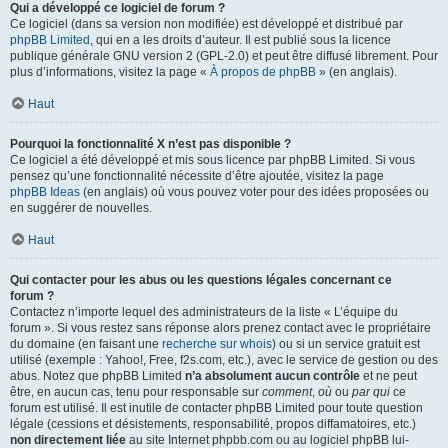
Qui a développé ce logiciel de forum ?
Ce logiciel (dans sa version non modifiée) est développé et distribué par
phpBB Limited
, qui en a les droits d’auteur. Il est publié sous la licence
publique générale GNU version 2 (GPL-2.0) et peut être diffusé librement. Pour
plus d’informations, visitez la page «
À propos de phpBB
» (en anglais).
Haut
Pourquoi la fonctionnalité X n’est pas disponible ?
Ce logiciel a été développé et mis sous licence par phpBB Limited. Si vous
pensez qu’une fonctionnalité nécessite d’être ajoutée, visitez la page
phpBB Ideas
(en anglais) où vous pouvez voter pour des idées proposées ou
en suggérer de nouvelles.
Haut
Qui contacter pour les abus ou les questions légales concernant ce
forum ?
Contactez n’importe lequel des administrateurs de la liste « L’équipe du
forum ». Si vous restez sans réponse alors prenez contact avec le propriétaire
du domaine (en faisant une
recherche sur whois
) ou si un service gratuit est
utilisé (exemple : Yahoo!, Free, f2s.com, etc.), avec le service de gestion ou des
abus. Notez que phpBB Limited
n’a absolument aucun contrôle
et ne peut
être, en aucun cas, tenu pour responsable sur
comment
,
où
ou
par qui
ce
forum est utilisé. Il est inutile de contacter phpBB Limited pour toute question
légale (cessions et désistements, responsabilité, propos diffamatoires, etc.)
non directement liée
au site Internet phpbb.com ou au logiciel phpBB lui-