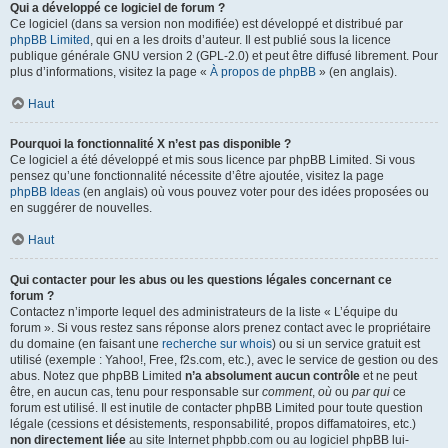
Qui a développé ce logiciel de forum ?
Ce logiciel (dans sa version non modifiée) est développé et distribué par
phpBB Limited
, qui en a les droits d’auteur. Il est publié sous la licence
publique générale GNU version 2 (GPL-2.0) et peut être diffusé librement. Pour
plus d’informations, visitez la page «
À propos de phpBB
» (en anglais).
Haut
Pourquoi la fonctionnalité X n’est pas disponible ?
Ce logiciel a été développé et mis sous licence par phpBB Limited. Si vous
pensez qu’une fonctionnalité nécessite d’être ajoutée, visitez la page
phpBB Ideas
(en anglais) où vous pouvez voter pour des idées proposées ou
en suggérer de nouvelles.
Haut
Qui contacter pour les abus ou les questions légales concernant ce
forum ?
Contactez n’importe lequel des administrateurs de la liste « L’équipe du
forum ». Si vous restez sans réponse alors prenez contact avec le propriétaire
du domaine (en faisant une
recherche sur whois
) ou si un service gratuit est
utilisé (exemple : Yahoo!, Free, f2s.com, etc.), avec le service de gestion ou des
abus. Notez que phpBB Limited
n’a absolument aucun contrôle
et ne peut
être, en aucun cas, tenu pour responsable sur
comment
,
où
ou
par qui
ce
forum est utilisé. Il est inutile de contacter phpBB Limited pour toute question
légale (cessions et désistements, responsabilité, propos diffamatoires, etc.)
non directement liée
au site Internet phpbb.com ou au logiciel phpBB lui-