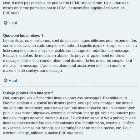
Non, il n’est pas possible de publier du HTML sur ce forum. La plupart des
mises en forme permises par le HTML peuvent être appliquées avec les
BBCodes.
Haut
Que sont les smileys ?
Les smileys, ou émoticônes, sont de petites images utilisées pour exprimer des
sentiments avec un code simple, exemple : :) signifie joyeux, :( signifie triste. La
liste complète des smileys est visible sur la page de rédaction de message.
Essayez toutefois de ne pas en abuser. Ils peuvent rapidement rendre un
message illisible et un modérateur peut décider de les retirer ou simplement
d’effacer le message. L’administrateur peut aussi avoir défini un nombre
maximum de smileys par message.
Haut
Puis-je publier des images ?
Oui, vous pouvez afficher des images dans vos messages. Par ailleurs, si
l’administrateur a autorisé les fichiers joints, vous pouvez charger une image
sur le forum. Autrement, vous devez lier une image placée sur un serveur Web
public, exemple : http://www.exemple.com/mon-image.gif. Vous ne pouvez pas
lier des images de votre ordinateur (sauf si c’est un serveur Web public) ni des
images placées derrière des mécanismes d’authentification, exemple : boîtes
aux lettres Hotmail ou Yahoo!, sites protégés par un mot de passe, etc. Pour
afficher l’image, utilisez la balise BBCode [img].