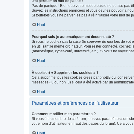
J’ai perdu mon mot de passe !
Pas de panique ! Bien que votre mot de passe ne puisse pas être
Suivez les instructions énoncées et vous devriez pouvoir à no
Si toutefois vous ne parveniez pas à réinitialiser votre mot de 
Haut
Pourquoi suis-je automatiquement déconnecté ?
Si vous ne cochez pas la case
Se souvenir de moi
lors de votr
en utilisant le même ordinateur. Pour rester connecté, cochez 
(bibliothèque, cyber-café, université, etc.). Si vous ne voyez pa
Haut
À quoi sert « Supprimer les cookies » ?
Cela supprime tous les cookies créés par phpBB qui conservent v
messages (lu ou non lu) si cela a été activé par un administra
Haut
Paramètres et préférences de l’utilisateur
Comment modifier mes paramètres ?
Si vous êtes membre de ce forum, tous vos paramètres sont st
votre nom d’utilisateur en haut des pages du forum). Cela vous
Haut