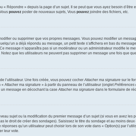
 « Répondre » depuis la page d’un sujet. Il se peut que vous ayez besoin d’être e
: Vous
pouvez
poster de nouveaux sujets, Vous
pouvez
joindre des fichiers, etc.
modifier ou supprimer que vos propres messages. Vous pouvez modifier un message
lqu’un a déjà répondu au message, un petit texte s’affichera en bas du message ind
n. Ce message n’apparaîtra pas si un modérateur ou un administrateur modifie le mes
ive. Notez que les utilisateurs ne peuvent pas supprimer un message une fois que qu
e l’utilisateur. Une fois créée, vous pouvez cocher
Attacher ma signature
sur le fo
 « Attacher ma signature » à partir du panneau de l’utilisateur (onglet
Préférences 
 à un message en décochant la case
Attacher ma signature
dans le formulaire de ré
ouveau sujet ou la modification du premier message d’un sujet (si vous en avez les p
 le droit de créer des sondages). Saisissez le titre du sondage et au moins deux o
onses qu’un utilisateur peut choisir lors de son vote dans « Option(s) par l’utilis
er leur vote.