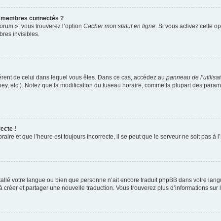
s membres connectés ?
forum », vous trouverez l’option
Cacher mon statut en ligne
. Si vous activez cette o
es invisibles.
ifférent de celui dans lequel vous êtes. Dans ce cas, accédez au
panneau de l’utilisa
ney, etc.). Notez que la modification du fuseau horaire, comme la plupart des para
ecte !
aire et que l’heure est toujours incorrecte, il se peut que le serveur ne soit pas à
installé votre langue ou bien que personne n’ait encore traduit phpBB dans votre l
s à créer et partager une nouvelle traduction. Vous trouverez plus d’informations sur l