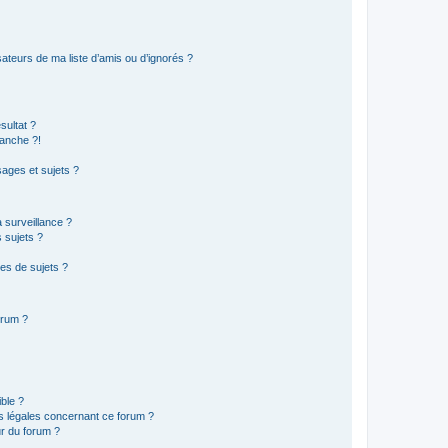
ateurs de ma liste d’amis ou d’ignorés ?
sultat ?
anche ?!
ages et sujets ?
a surveillance ?
 sujets ?
es de sujets ?
orum ?
ible ?
ns légales concernant ce forum ?
r du forum ?