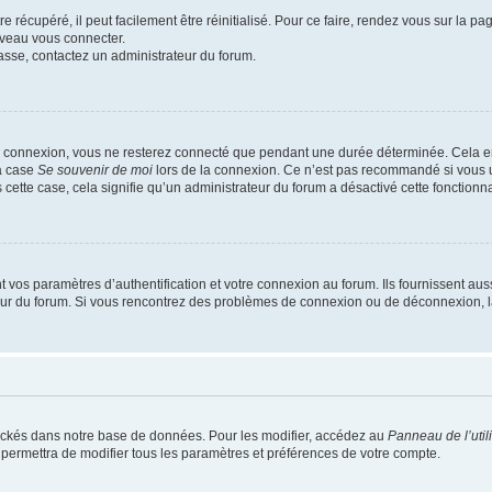
 récupéré, il peut facilement être réinitialisé. Pour ce faire, rendez vous sur la p
uveau vous connecter.
passe, contactez un administrateur du forum.
e connexion, vous ne resterez connecté que pendant une durée déterminée. Cela em
la case
Se souvenir de moi
lors de la connexion. Ce n’est pas recommandé si vous u
s cette case, cela signifie qu’un administrateur du forum a désactivé cette fonctionna
os paramètres d’authentification et votre connexion au forum. Ils fournissent aussi
teur du forum. Si vous rencontrez des problèmes de connexion ou de déconnexion, l
ockés dans notre base de données. Pour les modifier, accédez au
Panneau de l’util
 permettra de modifier tous les paramètres et préférences de votre compte.