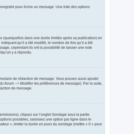
nregistré pour écrire un message. Une liste des options
 (quelquefois dans une durée limitée après sa publication) en
iquant qu’il a été modifié, le nombre de fois qu’il a été
sage, cependant ils ont la possibilité de laisser une note
elqu’un y a répondu.
rmulaire de rédaction de message. Vous pouvez aussi ajouter
du forum --> Modifier les préférences de message
). Par la suite,
daction de message.
ermissions), cliquez sur l’onglet
Sondage
sous la partie
ptions possibles, saisissez une option par ligne dans le
ateur », limiter la durée en jours du sondage (mettre « 0 » pour