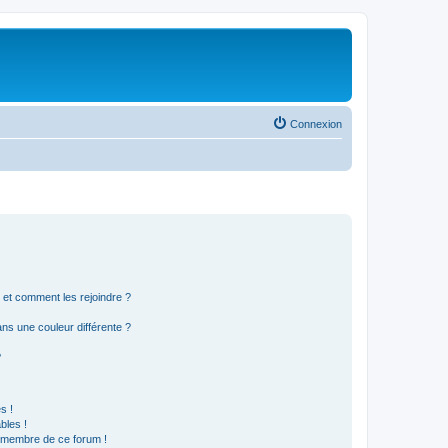
Connexion
s et comment les rejoindre ?
s une couleur différente ?
?
s !
bles !
n membre de ce forum !