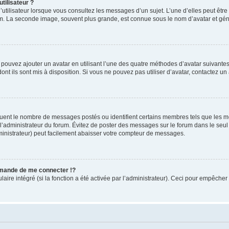
tilisateur ?
utilisateur lorsque vous consultez les messages d’un sujet. L’une d’elles peut êtr
rum. La seconde image, souvent plus grande, est connue sous le nom d’avatar et 
s pouvez ajouter un avatar en utilisant l’une des quatre méthodes d’avatar suivantes 
ont ils sont mis à disposition. Si vous ne pouvez pas utiliser d’avatar, contactez un
iquent le nombre de messages postés ou identifient certains membres tels que les 
ar l’administrateur du forum. Évitez de poster des messages sur le forum dans le seu
ministrateur) peut facilement abaisser votre compteur de messages.
mande de me connecter !?
re intégré (si la fonction a été activée par l’administrateur). Ceci pour empêcher l’u