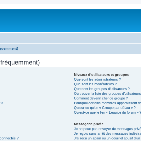
réquemment)
s fréquemment)
Niveaux d’utilisateurs et groupes
Que sont les administrateurs ?
Que sont les modérateurs ?
Que sont les groupes d’utilisateurs ?
Où trouver la liste des groupes d’utilisateur
Comment devenir chef de groupe ?
 ?!
Pourquoi certains membres apparaissent dan
Qu’est-ce qu’un « Groupe par défaut » ?
Qu’est-ce que le lien « L’équipe du forum » 
Messagerie privée
Je ne peux pas envoyer de messages privé
Je reçois sans arrêt des messages indésira
 connectés ?
J’ai reçu un spam ou un courriel abusif d’u