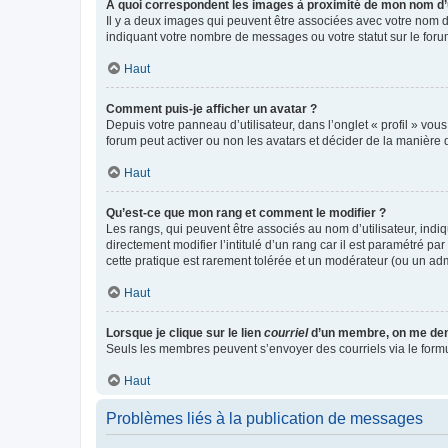
A quoi correspondent les images à proximité de mon nom d’u
Il y a deux images qui peuvent être associées avec votre nom d’
indiquant votre nombre de messages ou votre statut sur le fo
Haut
Comment puis-je afficher un avatar ?
Depuis votre panneau d’utilisateur, dans l’onglet « profil » vou
forum peut activer ou non les avatars et décider de la manière d
Haut
Qu’est-ce que mon rang et comment le modifier ?
Les rangs, qui peuvent être associés au nom d’utilisateur, ind
directement modifier l’intitulé d’un rang car il est paramétré p
cette pratique est rarement tolérée et un modérateur (ou un ad
Haut
Lorsque je clique sur le lien
courriel
d’un membre, on me de
Seuls les membres peuvent s’envoyer des courriels via le formulai
Haut
Problèmes liés à la publication de messages