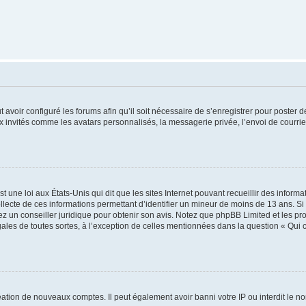
t avoir configuré les forums afin qu’il soit nécessaire de s’enregistrer pour poster
x invités comme les avatars personnalisés, la messagerie privée, l’envoi de courri
t une loi aux États-Unis qui dit que les sites Internet pouvant recueillir des infor
ollecte de ces informations permettant d’identifier un mineur de moins de 13 ans. S
tez un conseiller juridique pour obtenir son avis. Notez que phpBB Limited et les pr
gales de toutes sortes, à l’exception de celles mentionnées dans la question « Qui
réation de nouveaux comptes. Il peut également avoir banni votre IP ou interdit le no