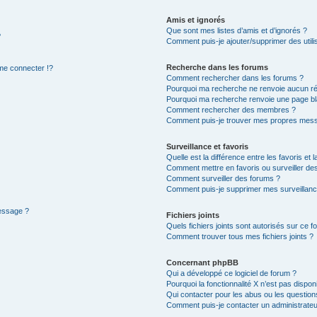
Amis et ignorés
Que sont mes listes d’amis et d’ignorés ?
?
Comment puis-je ajouter/supprimer des utilis
Recherche dans les forums
e connecter !?
Comment rechercher dans les forums ?
Pourquoi ma recherche ne renvoie aucun ré
Pourquoi ma recherche renvoie une page bl
Comment rechercher des membres ?
Comment puis-je trouver mes propres mess
Surveillance et favoris
Quelle est la différence entre les favoris et l
Comment mettre en favoris ou surveiller des
Comment surveiller des forums ?
Comment puis-je supprimer mes surveillanc
message ?
Fichiers joints
Quels fichiers joints sont autorisés sur ce f
Comment trouver tous mes fichiers joints ?
Concernant phpBB
Qui a développé ce logiciel de forum ?
Pourquoi la fonctionnalité X n’est pas dispon
Qui contacter pour les abus ou les questio
Comment puis-je contacter un administrateu