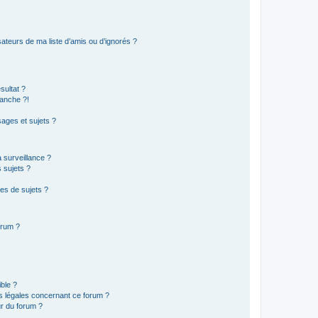
ateurs de ma liste d’amis ou d’ignorés ?
sultat ?
anche ?!
ages et sujets ?
a surveillance ?
 sujets ?
es de sujets ?
orum ?
ible ?
ns légales concernant ce forum ?
r du forum ?