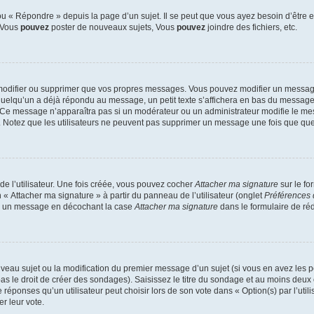
 « Répondre » depuis la page d’un sujet. Il se peut que vous ayez besoin d’être e
: Vous
pouvez
poster de nouveaux sujets, Vous
pouvez
joindre des fichiers, etc.
modifier ou supprimer que vos propres messages. Vous pouvez modifier un message
lqu’un a déjà répondu au message, un petit texte s’affichera en bas du message ind
n. Ce message n’apparaîtra pas si un modérateur ou un administrateur modifie le mes
ive. Notez que les utilisateurs ne peuvent pas supprimer un message une fois que qu
e l’utilisateur. Une fois créée, vous pouvez cocher
Attacher ma signature
sur le fo
 « Attacher ma signature » à partir du panneau de l’utilisateur (onglet
Préférences 
 à un message en décochant la case
Attacher ma signature
dans le formulaire de ré
ouveau sujet ou la modification du premier message d’un sujet (si vous en avez les p
 le droit de créer des sondages). Saisissez le titre du sondage et au moins deux o
onses qu’un utilisateur peut choisir lors de son vote dans « Option(s) par l’utilis
er leur vote.