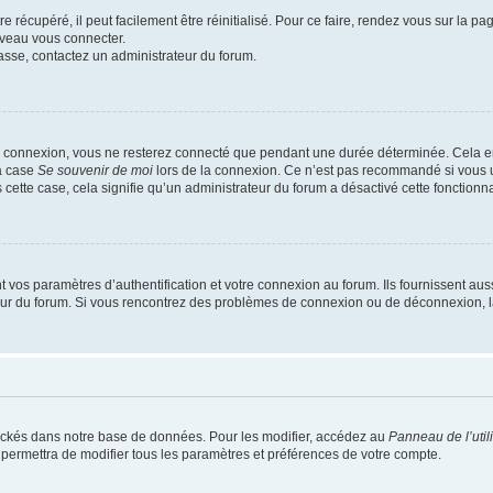
 récupéré, il peut facilement être réinitialisé. Pour ce faire, rendez vous sur la p
uveau vous connecter.
passe, contactez un administrateur du forum.
e connexion, vous ne resterez connecté que pendant une durée déterminée. Cela em
la case
Se souvenir de moi
lors de la connexion. Ce n’est pas recommandé si vous u
s cette case, cela signifie qu’un administrateur du forum a désactivé cette fonctionna
os paramètres d’authentification et votre connexion au forum. Ils fournissent aussi
teur du forum. Si vous rencontrez des problèmes de connexion ou de déconnexion, l
ockés dans notre base de données. Pour les modifier, accédez au
Panneau de l’util
 permettra de modifier tous les paramètres et préférences de votre compte.