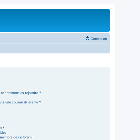
Connexion
s et comment les rejoindre ?
s une couleur différente ?
?
s !
bles !
n membre de ce forum !