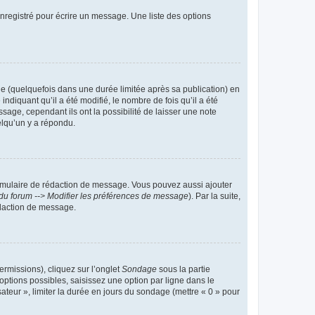
nregistré pour écrire un message. Une liste des options
 (quelquefois dans une durée limitée après sa publication) en
iquant qu’il a été modifié, le nombre de fois qu’il a été
sage, cependant ils ont la possibilité de laisser une note
elqu’un y a répondu.
rmulaire de rédaction de message. Vous pouvez aussi ajouter
du forum --> Modifier les préférences de message
). Par la suite,
daction de message.
ermissions), cliquez sur l’onglet
Sondage
sous la partie
ptions possibles, saisissez une option par ligne dans le
ateur », limiter la durée en jours du sondage (mettre « 0 » pour