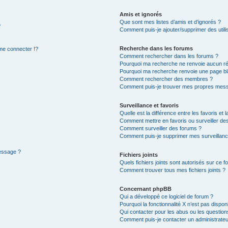
Amis et ignorés
Que sont mes listes d’amis et d’ignorés ?
?
Comment puis-je ajouter/supprimer des utilis
Recherche dans les forums
e connecter !?
Comment rechercher dans les forums ?
Pourquoi ma recherche ne renvoie aucun ré
Pourquoi ma recherche renvoie une page bl
Comment rechercher des membres ?
Comment puis-je trouver mes propres mess
Surveillance et favoris
Quelle est la différence entre les favoris et l
Comment mettre en favoris ou surveiller des
Comment surveiller des forums ?
Comment puis-je supprimer mes surveillanc
message ?
Fichiers joints
Quels fichiers joints sont autorisés sur ce f
Comment trouver tous mes fichiers joints ?
Concernant phpBB
Qui a développé ce logiciel de forum ?
Pourquoi la fonctionnalité X n’est pas dispon
Qui contacter pour les abus ou les questio
Comment puis-je contacter un administrateu