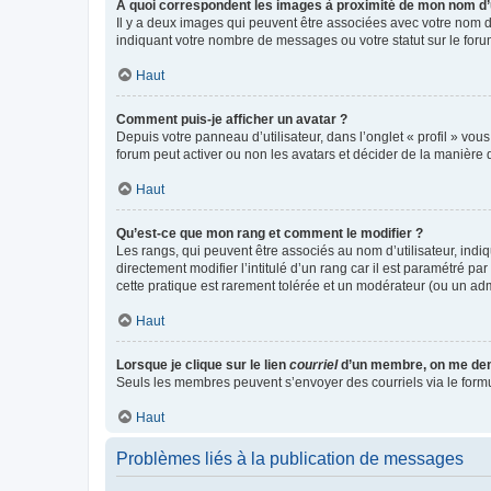
A quoi correspondent les images à proximité de mon nom d’u
Il y a deux images qui peuvent être associées avec votre nom d’
indiquant votre nombre de messages ou votre statut sur le fo
Haut
Comment puis-je afficher un avatar ?
Depuis votre panneau d’utilisateur, dans l’onglet « profil » vou
forum peut activer ou non les avatars et décider de la manière d
Haut
Qu’est-ce que mon rang et comment le modifier ?
Les rangs, qui peuvent être associés au nom d’utilisateur, ind
directement modifier l’intitulé d’un rang car il est paramétré p
cette pratique est rarement tolérée et un modérateur (ou un ad
Haut
Lorsque je clique sur le lien
courriel
d’un membre, on me de
Seuls les membres peuvent s’envoyer des courriels via le formulai
Haut
Problèmes liés à la publication de messages