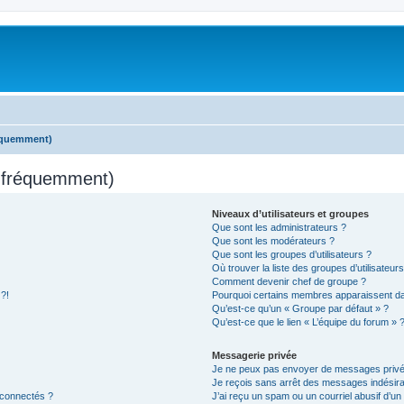
réquemment)
s fréquemment)
Niveaux d’utilisateurs et groupes
Que sont les administrateurs ?
Que sont les modérateurs ?
Que sont les groupes d’utilisateurs ?
Où trouver la liste des groupes d’utilisateur
Comment devenir chef de groupe ?
 ?!
Pourquoi certains membres apparaissent dan
Qu’est-ce qu’un « Groupe par défaut » ?
Qu’est-ce que le lien « L’équipe du forum » 
Messagerie privée
Je ne peux pas envoyer de messages privé
Je reçois sans arrêt des messages indésira
 connectés ?
J’ai reçu un spam ou un courriel abusif d’u