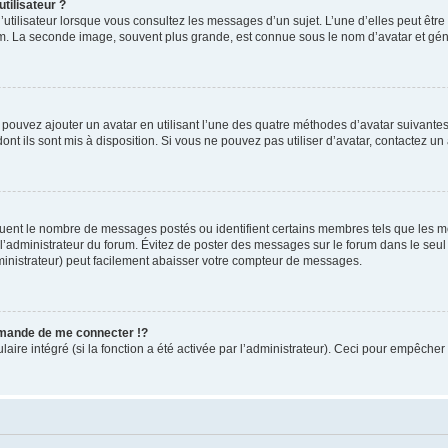
tilisateur ?
utilisateur lorsque vous consultez les messages d’un sujet. L’une d’elles peut êtr
rum. La seconde image, souvent plus grande, est connue sous le nom d’avatar et 
s pouvez ajouter un avatar en utilisant l’une des quatre méthodes d’avatar suivantes 
ont ils sont mis à disposition. Si vous ne pouvez pas utiliser d’avatar, contactez un
iquent le nombre de messages postés ou identifient certains membres tels que les 
ar l’administrateur du forum. Évitez de poster des messages sur le forum dans le seu
ministrateur) peut facilement abaisser votre compteur de messages.
mande de me connecter !?
re intégré (si la fonction a été activée par l’administrateur). Ceci pour empêcher l’u