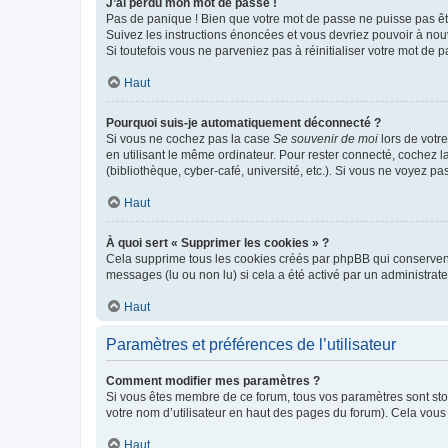
J’ai perdu mon mot de passe !
Pas de panique ! Bien que votre mot de passe ne puisse pas être
Suivez les instructions énoncées et vous devriez pouvoir à no
Si toutefois vous ne parveniez pas à réinitialiser votre mot de 
Haut
Pourquoi suis-je automatiquement déconnecté ?
Si vous ne cochez pas la case
Se souvenir de moi
lors de votr
en utilisant le même ordinateur. Pour rester connecté, cochez 
(bibliothèque, cyber-café, université, etc.). Si vous ne voyez pa
Haut
À quoi sert « Supprimer les cookies » ?
Cela supprime tous les cookies créés par phpBB qui conservent v
messages (lu ou non lu) si cela a été activé par un administra
Haut
Paramètres et préférences de l’utilisateur
Comment modifier mes paramètres ?
Si vous êtes membre de ce forum, tous vos paramètres sont st
votre nom d’utilisateur en haut des pages du forum). Cela vous
Haut