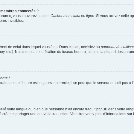
s membres connectés ?
forum », vous trouverez l’option
Cacher mon statut en ligne
. Si vous activez cette o
es invisibles.
ifférent de celui dans lequel vous êtes. Dans ce cas, accédez au
panneau de l’utilisa
ney, etc.). Notez que la modification du fuseau horaire, comme la plupart des para
ecte !
aire et que l’heure est toujours incorrecte, il se peut que le serveur ne soit pas à
installé votre langue ou bien que personne n’ait encore traduit phpBB dans votre l
s à créer et partager une nouvelle traduction. Vous trouverez plus d’informations sur l