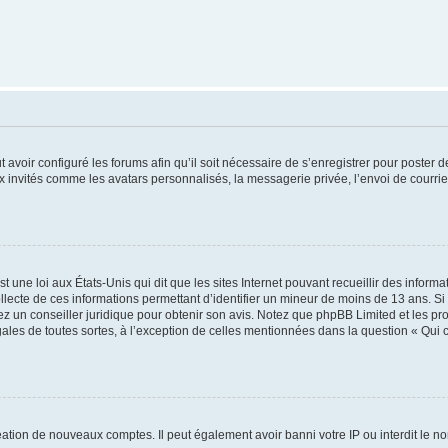
t avoir configuré les forums afin qu’il soit nécessaire de s’enregistrer pour poster
x invités comme les avatars personnalisés, la messagerie privée, l’envoi de courri
t une loi aux États-Unis qui dit que les sites Internet pouvant recueillir des infor
ollecte de ces informations permettant d’identifier un mineur de moins de 13 ans. S
tez un conseiller juridique pour obtenir son avis. Notez que phpBB Limited et les pr
gales de toutes sortes, à l’exception de celles mentionnées dans la question « Qui
réation de nouveaux comptes. Il peut également avoir banni votre IP ou interdit le no