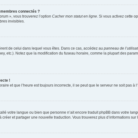
s membres connectés ?
forum », vous trouverez l’option
Cacher mon statut en ligne
. Si vous activez cette o
es invisibles.
ifférent de celui dans lequel vous êtes. Dans ce cas, accédez au
panneau de l’utilisa
ney, etc.). Notez que la modification du fuseau horaire, comme la plupart des para
ecte !
aire et que l’heure est toujours incorrecte, il se peut que le serveur ne soit pas à
installé votre langue ou bien que personne n’ait encore traduit phpBB dans votre l
s à créer et partager une nouvelle traduction. Vous trouverez plus d’informations sur l