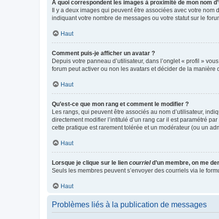
A quoi correspondent les images à proximité de mon nom d’u
Il y a deux images qui peuvent être associées avec votre nom d’
indiquant votre nombre de messages ou votre statut sur le fo
Haut
Comment puis-je afficher un avatar ?
Depuis votre panneau d’utilisateur, dans l’onglet « profil » vou
forum peut activer ou non les avatars et décider de la manière d
Haut
Qu’est-ce que mon rang et comment le modifier ?
Les rangs, qui peuvent être associés au nom d’utilisateur, ind
directement modifier l’intitulé d’un rang car il est paramétré p
cette pratique est rarement tolérée et un modérateur (ou un ad
Haut
Lorsque je clique sur le lien
courriel
d’un membre, on me de
Seuls les membres peuvent s’envoyer des courriels via le formulai
Haut
Problèmes liés à la publication de messages