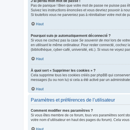
J’ai perdu mon mot de passe !
Pas de panique ! Bien que votre mot de passe ne puisse pas être
Suivez les instructions énoncées et vous devriez pouvoir à no
Si toutefois vous ne parveniez pas à réinitialiser votre mot de 
Haut
Pourquoi suis-je automatiquement déconnecté ?
Si vous ne cochez pas la case
Se souvenir de moi
lors de votr
en utilisant le même ordinateur. Pour rester connecté, cochez 
(bibliothèque, cyber-café, université, etc.). Si vous ne voyez pa
Haut
À quoi sert « Supprimer les cookies » ?
Cela supprime tous les cookies créés par phpBB qui conservent v
messages (lu ou non lu) si cela a été activé par un administra
Haut
Paramètres et préférences de l’utilisateur
Comment modifier mes paramètres ?
Si vous êtes membre de ce forum, tous vos paramètres sont st
votre nom d’utilisateur en haut des pages du forum). Cela vous
Haut