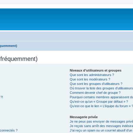
réquemment)
s fréquemment)
Niveaux d’utilisateurs et groupes
Que sont les administrateurs ?
Que sont les modérateurs ?
Que sont les groupes d’utilisateurs ?
Où trouver la liste des groupes d’utilisateur
Comment devenir chef de groupe ?
 ?!
Pourquoi certains membres apparaissent dan
Qu’est-ce qu’un « Groupe par défaut » ?
Qu’est-ce que le lien « L’équipe du forum » 
Messagerie privée
Je ne peux pas envoyer de messages privé
Je reçois sans arrêt des messages indésira
 connectés ?
J’ai reçu un spam ou un courriel abusif d’u