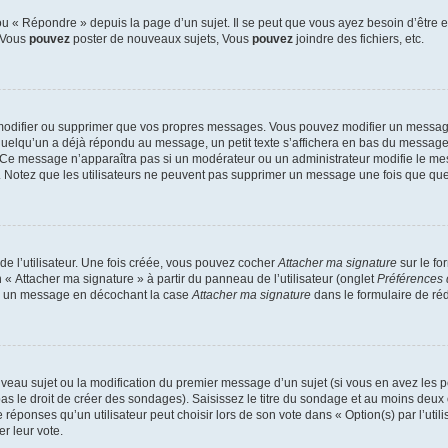
 « Répondre » depuis la page d’un sujet. Il se peut que vous ayez besoin d’être e
: Vous
pouvez
poster de nouveaux sujets, Vous
pouvez
joindre des fichiers, etc.
modifier ou supprimer que vos propres messages. Vous pouvez modifier un message
lqu’un a déjà répondu au message, un petit texte s’affichera en bas du message ind
n. Ce message n’apparaîtra pas si un modérateur ou un administrateur modifie le mes
ive. Notez que les utilisateurs ne peuvent pas supprimer un message une fois que qu
e l’utilisateur. Une fois créée, vous pouvez cocher
Attacher ma signature
sur le fo
 « Attacher ma signature » à partir du panneau de l’utilisateur (onglet
Préférences 
 à un message en décochant la case
Attacher ma signature
dans le formulaire de ré
ouveau sujet ou la modification du premier message d’un sujet (si vous en avez les p
 le droit de créer des sondages). Saisissez le titre du sondage et au moins deux o
onses qu’un utilisateur peut choisir lors de son vote dans « Option(s) par l’utilis
er leur vote.