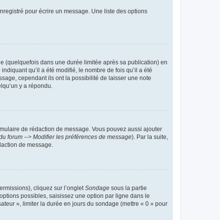
nregistré pour écrire un message. Une liste des options
 (quelquefois dans une durée limitée après sa publication) en
iquant qu’il a été modifié, le nombre de fois qu’il a été
sage, cependant ils ont la possibilité de laisser une note
elqu’un y a répondu.
rmulaire de rédaction de message. Vous pouvez aussi ajouter
du forum --> Modifier les préférences de message
). Par la suite,
daction de message.
ermissions), cliquez sur l’onglet
Sondage
sous la partie
ptions possibles, saisissez une option par ligne dans le
ateur », limiter la durée en jours du sondage (mettre « 0 » pour