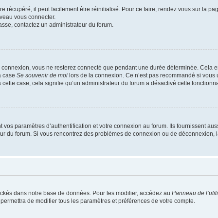
 récupéré, il peut facilement être réinitialisé. Pour ce faire, rendez vous sur la p
uveau vous connecter.
passe, contactez un administrateur du forum.
e connexion, vous ne resterez connecté que pendant une durée déterminée. Cela em
la case
Se souvenir de moi
lors de la connexion. Ce n’est pas recommandé si vous u
s cette case, cela signifie qu’un administrateur du forum a désactivé cette fonctionna
os paramètres d’authentification et votre connexion au forum. Ils fournissent aussi
teur du forum. Si vous rencontrez des problèmes de connexion ou de déconnexion, l
ockés dans notre base de données. Pour les modifier, accédez au
Panneau de l’util
 permettra de modifier tous les paramètres et préférences de votre compte.