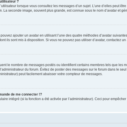
tilisateur ?
utilisateur lorsque vous consultez les messages d’un sujet. L’une d’elles peut êtr
rum. La seconde image, souvent plus grande, est connue sous le nom d’avatar et 
s pouvez ajouter un avatar en utilisant l’une des quatre méthodes d’avatar suivantes 
ont ils sont mis à disposition. Si vous ne pouvez pas utiliser d’avatar, contactez un
iquent le nombre de messages postés ou identifient certains membres tels que les 
ar l’administrateur du forum. Évitez de poster des messages sur le forum dans le seu
ministrateur) peut facilement abaisser votre compteur de messages.
mande de me connecter !?
re intégré (si la fonction a été activée par l’administrateur). Ceci pour empêcher l’u