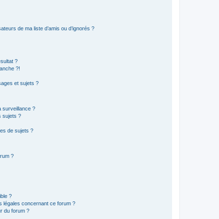
ateurs de ma liste d’amis ou d’ignorés ?
sultat ?
anche ?!
ages et sujets ?
a surveillance ?
 sujets ?
es de sujets ?
orum ?
ible ?
ns légales concernant ce forum ?
r du forum ?