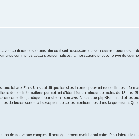
t avoir configuré les forums afin qu’il soit nécessaire de s’enregistrer pour poster
x invités comme les avatars personnalisés, la messagerie privée, l’envoi de courri
t une loi aux États-Unis qui dit que les sites Internet pouvant recueillir des infor
ollecte de ces informations permettant d’identifier un mineur de moins de 13 ans. S
tez un conseiller juridique pour obtenir son avis. Notez que phpBB Limited et les pr
gales de toutes sortes, à l’exception de celles mentionnées dans la question « Qui
réation de nouveaux comptes. Il peut également avoir banni votre IP ou interdit le no