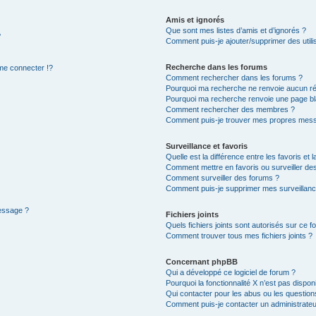
Amis et ignorés
Que sont mes listes d’amis et d’ignorés ?
?
Comment puis-je ajouter/supprimer des utilis
Recherche dans les forums
e connecter !?
Comment rechercher dans les forums ?
Pourquoi ma recherche ne renvoie aucun ré
Pourquoi ma recherche renvoie une page bl
Comment rechercher des membres ?
Comment puis-je trouver mes propres mess
Surveillance et favoris
Quelle est la différence entre les favoris et l
Comment mettre en favoris ou surveiller des
Comment surveiller des forums ?
Comment puis-je supprimer mes surveillanc
message ?
Fichiers joints
Quels fichiers joints sont autorisés sur ce f
Comment trouver tous mes fichiers joints ?
Concernant phpBB
Qui a développé ce logiciel de forum ?
Pourquoi la fonctionnalité X n’est pas dispon
Qui contacter pour les abus ou les questio
Comment puis-je contacter un administrateu