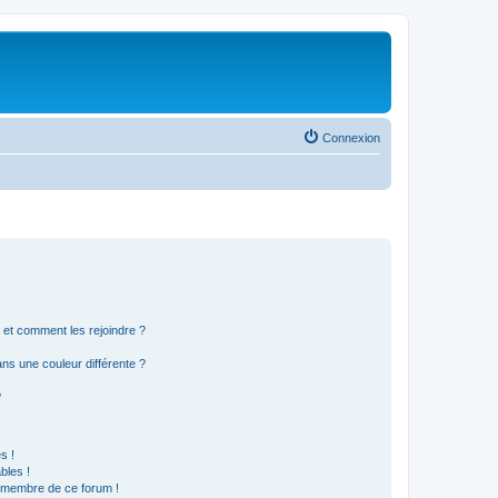
Connexion
s et comment les rejoindre ?
s une couleur différente ?
?
s !
bles !
n membre de ce forum !