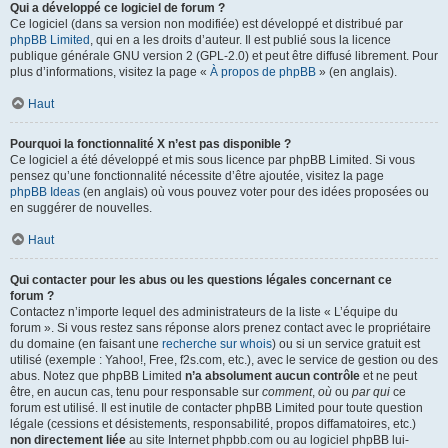
Qui a développé ce logiciel de forum ?
Ce logiciel (dans sa version non modifiée) est développé et distribué par
phpBB Limited
, qui en a les droits d’auteur. Il est publié sous la licence
publique générale GNU version 2 (GPL-2.0) et peut être diffusé librement. Pour
plus d’informations, visitez la page «
À propos de phpBB
» (en anglais).
Haut
Pourquoi la fonctionnalité X n’est pas disponible ?
Ce logiciel a été développé et mis sous licence par phpBB Limited. Si vous
pensez qu’une fonctionnalité nécessite d’être ajoutée, visitez la page
phpBB Ideas
(en anglais) où vous pouvez voter pour des idées proposées ou
en suggérer de nouvelles.
Haut
Qui contacter pour les abus ou les questions légales concernant ce
forum ?
Contactez n’importe lequel des administrateurs de la liste « L’équipe du
forum ». Si vous restez sans réponse alors prenez contact avec le propriétaire
du domaine (en faisant une
recherche sur whois
) ou si un service gratuit est
utilisé (exemple : Yahoo!, Free, f2s.com, etc.), avec le service de gestion ou des
abus. Notez que phpBB Limited
n’a absolument aucun contrôle
et ne peut
être, en aucun cas, tenu pour responsable sur
comment
,
où
ou
par qui
ce
forum est utilisé. Il est inutile de contacter phpBB Limited pour toute question
légale (cessions et désistements, responsabilité, propos diffamatoires, etc.)
non directement liée
au site Internet phpbb.com ou au logiciel phpBB lui-