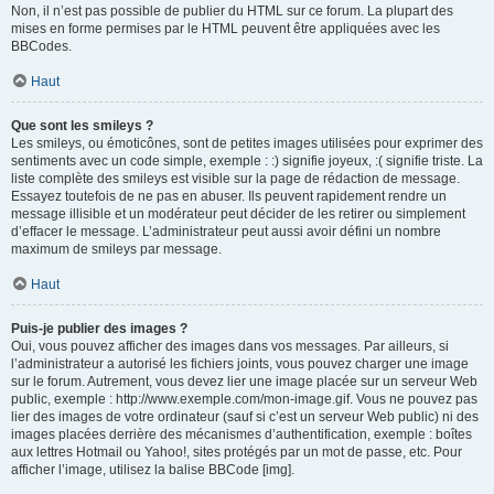
Non, il n’est pas possible de publier du HTML sur ce forum. La plupart des
mises en forme permises par le HTML peuvent être appliquées avec les
BBCodes.
Haut
Que sont les smileys ?
Les smileys, ou émoticônes, sont de petites images utilisées pour exprimer des
sentiments avec un code simple, exemple : :) signifie joyeux, :( signifie triste. La
liste complète des smileys est visible sur la page de rédaction de message.
Essayez toutefois de ne pas en abuser. Ils peuvent rapidement rendre un
message illisible et un modérateur peut décider de les retirer ou simplement
d’effacer le message. L’administrateur peut aussi avoir défini un nombre
maximum de smileys par message.
Haut
Puis-je publier des images ?
Oui, vous pouvez afficher des images dans vos messages. Par ailleurs, si
l’administrateur a autorisé les fichiers joints, vous pouvez charger une image
sur le forum. Autrement, vous devez lier une image placée sur un serveur Web
public, exemple : http://www.exemple.com/mon-image.gif. Vous ne pouvez pas
lier des images de votre ordinateur (sauf si c’est un serveur Web public) ni des
images placées derrière des mécanismes d’authentification, exemple : boîtes
aux lettres Hotmail ou Yahoo!, sites protégés par un mot de passe, etc. Pour
afficher l’image, utilisez la balise BBCode [img].