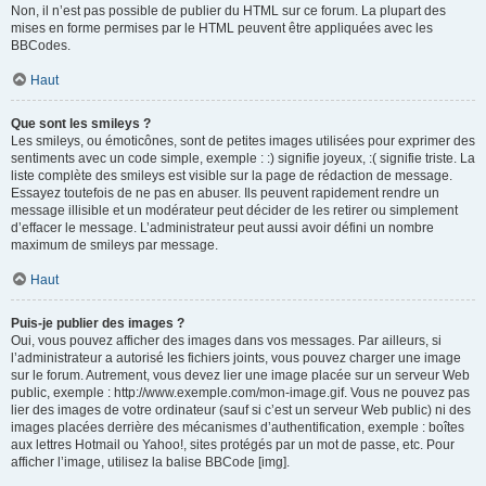
Non, il n’est pas possible de publier du HTML sur ce forum. La plupart des
mises en forme permises par le HTML peuvent être appliquées avec les
BBCodes.
Haut
Que sont les smileys ?
Les smileys, ou émoticônes, sont de petites images utilisées pour exprimer des
sentiments avec un code simple, exemple : :) signifie joyeux, :( signifie triste. La
liste complète des smileys est visible sur la page de rédaction de message.
Essayez toutefois de ne pas en abuser. Ils peuvent rapidement rendre un
message illisible et un modérateur peut décider de les retirer ou simplement
d’effacer le message. L’administrateur peut aussi avoir défini un nombre
maximum de smileys par message.
Haut
Puis-je publier des images ?
Oui, vous pouvez afficher des images dans vos messages. Par ailleurs, si
l’administrateur a autorisé les fichiers joints, vous pouvez charger une image
sur le forum. Autrement, vous devez lier une image placée sur un serveur Web
public, exemple : http://www.exemple.com/mon-image.gif. Vous ne pouvez pas
lier des images de votre ordinateur (sauf si c’est un serveur Web public) ni des
images placées derrière des mécanismes d’authentification, exemple : boîtes
aux lettres Hotmail ou Yahoo!, sites protégés par un mot de passe, etc. Pour
afficher l’image, utilisez la balise BBCode [img].