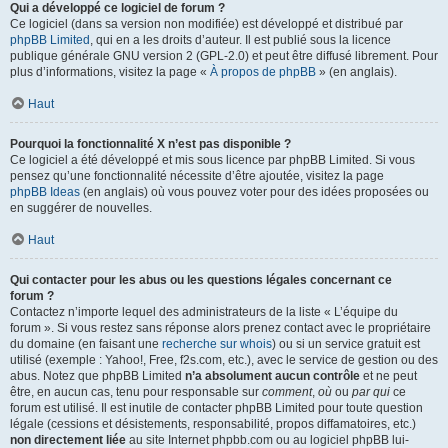
Qui a développé ce logiciel de forum ?
Ce logiciel (dans sa version non modifiée) est développé et distribué par
phpBB Limited
, qui en a les droits d’auteur. Il est publié sous la licence
publique générale GNU version 2 (GPL-2.0) et peut être diffusé librement. Pour
plus d’informations, visitez la page «
À propos de phpBB
» (en anglais).
Haut
Pourquoi la fonctionnalité X n’est pas disponible ?
Ce logiciel a été développé et mis sous licence par phpBB Limited. Si vous
pensez qu’une fonctionnalité nécessite d’être ajoutée, visitez la page
phpBB Ideas
(en anglais) où vous pouvez voter pour des idées proposées ou
en suggérer de nouvelles.
Haut
Qui contacter pour les abus ou les questions légales concernant ce
forum ?
Contactez n’importe lequel des administrateurs de la liste « L’équipe du
forum ». Si vous restez sans réponse alors prenez contact avec le propriétaire
du domaine (en faisant une
recherche sur whois
) ou si un service gratuit est
utilisé (exemple : Yahoo!, Free, f2s.com, etc.), avec le service de gestion ou des
abus. Notez que phpBB Limited
n’a absolument aucun contrôle
et ne peut
être, en aucun cas, tenu pour responsable sur
comment
,
où
ou
par qui
ce
forum est utilisé. Il est inutile de contacter phpBB Limited pour toute question
légale (cessions et désistements, responsabilité, propos diffamatoires, etc.)
non directement liée
au site Internet phpbb.com ou au logiciel phpBB lui-