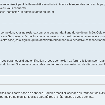
 récupéré, il peut facilement être réinitialisé. Pour ce faire, rendez vous sur la p
uveau vous connecter.
passe, contactez un administrateur du forum.
e connexion, vous ne resterez connecté que pendant une durée déterminée. Cela em
la case
Se souvenir de moi
lors de la connexion. Ce n’est pas recommandé si vous u
s cette case, cela signifie qu’un administrateur du forum a désactivé cette fonctionna
os paramètres d’authentification et votre connexion au forum. Ils fournissent aussi
teur du forum. Si vous rencontrez des problèmes de connexion ou de déconnexion, l
ockés dans notre base de données. Pour les modifier, accédez au
Panneau de l’util
 permettra de modifier tous les paramètres et préférences de votre compte.