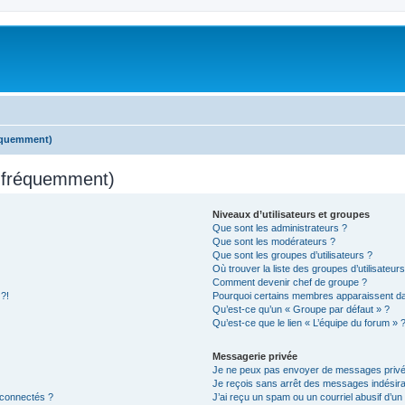
réquemment)
s fréquemment)
Niveaux d’utilisateurs et groupes
Que sont les administrateurs ?
Que sont les modérateurs ?
Que sont les groupes d’utilisateurs ?
Où trouver la liste des groupes d’utilisateur
Comment devenir chef de groupe ?
 ?!
Pourquoi certains membres apparaissent dan
Qu’est-ce qu’un « Groupe par défaut » ?
Qu’est-ce que le lien « L’équipe du forum » 
Messagerie privée
Je ne peux pas envoyer de messages privé
Je reçois sans arrêt des messages indésira
 connectés ?
J’ai reçu un spam ou un courriel abusif d’u