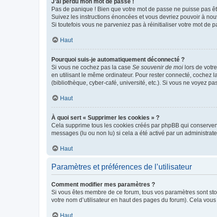
J’ai perdu mon mot de passe !
Pas de panique ! Bien que votre mot de passe ne puisse pas être
Suivez les instructions énoncées et vous devriez pouvoir à no
Si toutefois vous ne parveniez pas à réinitialiser votre mot de 
Haut
Pourquoi suis-je automatiquement déconnecté ?
Si vous ne cochez pas la case
Se souvenir de moi
lors de votr
en utilisant le même ordinateur. Pour rester connecté, cochez 
(bibliothèque, cyber-café, université, etc.). Si vous ne voyez pa
Haut
À quoi sert « Supprimer les cookies » ?
Cela supprime tous les cookies créés par phpBB qui conservent v
messages (lu ou non lu) si cela a été activé par un administra
Haut
Paramètres et préférences de l’utilisateur
Comment modifier mes paramètres ?
Si vous êtes membre de ce forum, tous vos paramètres sont st
votre nom d’utilisateur en haut des pages du forum). Cela vous
Haut