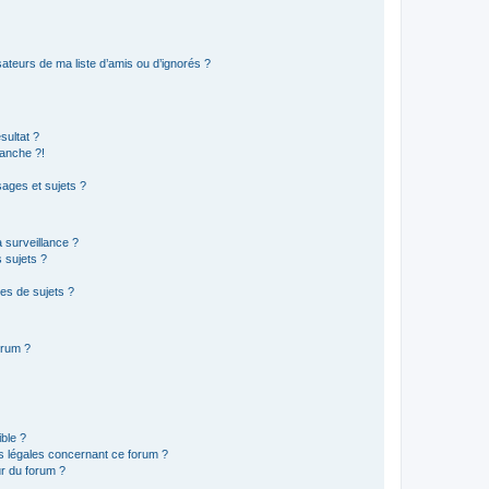
ateurs de ma liste d’amis ou d’ignorés ?
sultat ?
anche ?!
ages et sujets ?
a surveillance ?
 sujets ?
es de sujets ?
orum ?
ible ?
ns légales concernant ce forum ?
r du forum ?