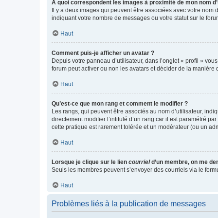
A quoi correspondent les images à proximité de mon nom d’u
Il y a deux images qui peuvent être associées avec votre nom d’
indiquant votre nombre de messages ou votre statut sur le fo
Haut
Comment puis-je afficher un avatar ?
Depuis votre panneau d’utilisateur, dans l’onglet « profil » vou
forum peut activer ou non les avatars et décider de la manière d
Haut
Qu’est-ce que mon rang et comment le modifier ?
Les rangs, qui peuvent être associés au nom d’utilisateur, ind
directement modifier l’intitulé d’un rang car il est paramétré p
cette pratique est rarement tolérée et un modérateur (ou un ad
Haut
Lorsque je clique sur le lien
courriel
d’un membre, on me de
Seuls les membres peuvent s’envoyer des courriels via le formulai
Haut
Problèmes liés à la publication de messages