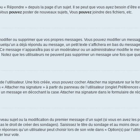
 « Répondre » depuis la page d’un sujet. Il se peut que vous ayez besoin d’être e
: Vous
pouvez
poster de nouveaux sujets, Vous
pouvez
joindre des fichiers, etc.
modifier ou supprimer que vos propres messages. Vous pouvez modifier un message
lqu’un a déjà répondu au message, un petit texte s’affichera en bas du message ind
n. Ce message n’apparaîtra pas si un modérateur ou un administrateur modifie le mes
ive. Notez que les utilisateurs ne peuvent pas supprimer un message une fois que qu
e l’utilisateur. Une fois créée, vous pouvez cocher
Attacher ma signature
sur le fo
 « Attacher ma signature » à partir du panneau de l’utilisateur (onglet
Préférences 
 à un message en décochant la case
Attacher ma signature
dans le formulaire de ré
ouveau sujet ou la modification du premier message d’un sujet (si vous en avez les p
 le droit de créer des sondages). Saisissez le titre du sondage et au moins deux o
onses qu’un utilisateur peut choisir lors de son vote dans « Option(s) par l’utilis
er leur vote.