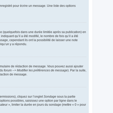
nregistré pour écrire un message. Une liste des options
 (quelquefois dans une durée limitée après sa publication) en
iquant qu’il a été modifié, le nombre de fois qu’il a été
sage, cependant ils ont la possibilité de laisser une note
elqu’un y a répondu.
rmulaire de rédaction de message. Vous pouvez aussi ajouter
du forum --> Modifier les préférences de message
). Par la suite,
daction de message.
ermissions), cliquez sur l’onglet
Sondage
sous la partie
ptions possibles, saisissez une option par ligne dans le
ateur », limiter la durée en jours du sondage (mettre « 0 » pour