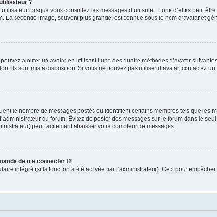
tilisateur ?
utilisateur lorsque vous consultez les messages d’un sujet. L’une d’elles peut êtr
rum. La seconde image, souvent plus grande, est connue sous le nom d’avatar et 
s pouvez ajouter un avatar en utilisant l’une des quatre méthodes d’avatar suivantes 
ont ils sont mis à disposition. Si vous ne pouvez pas utiliser d’avatar, contactez un
iquent le nombre de messages postés ou identifient certains membres tels que les 
ar l’administrateur du forum. Évitez de poster des messages sur le forum dans le seu
ministrateur) peut facilement abaisser votre compteur de messages.
mande de me connecter !?
re intégré (si la fonction a été activée par l’administrateur). Ceci pour empêcher l’u