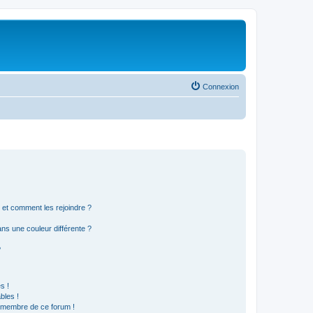
Connexion
s et comment les rejoindre ?
s une couleur différente ?
?
s !
bles !
n membre de ce forum !