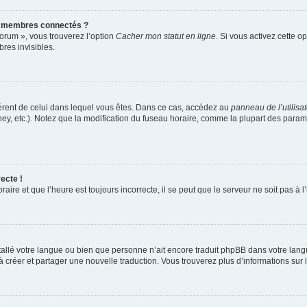
s membres connectés ?
forum », vous trouverez l’option
Cacher mon statut en ligne
. Si vous activez cette o
es invisibles.
ifférent de celui dans lequel vous êtes. Dans ce cas, accédez au
panneau de l’utilisa
ney, etc.). Notez que la modification du fuseau horaire, comme la plupart des para
ecte !
aire et que l’heure est toujours incorrecte, il se peut que le serveur ne soit pas à
installé votre langue ou bien que personne n’ait encore traduit phpBB dans votre l
s à créer et partager une nouvelle traduction. Vous trouverez plus d’informations sur l