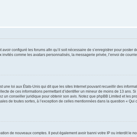
t avoir configuré les forums afin qu’il soit nécessaire de s’enregistrer pour poster
x invités comme les avatars personnalisés, la messagerie privée, l’envoi de courri
t une loi aux États-Unis qui dit que les sites Internet pouvant recueillir des infor
ollecte de ces informations permettant d’identifier un mineur de moins de 13 ans. S
tez un conseiller juridique pour obtenir son avis. Notez que phpBB Limited et les pr
gales de toutes sortes, à l’exception de celles mentionnées dans la question « Qui
réation de nouveaux comptes. Il peut également avoir banni votre IP ou interdit le no