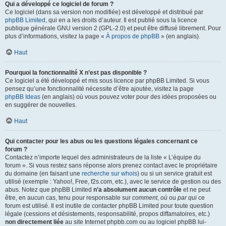
Qui a développé ce logiciel de forum ?
Ce logiciel (dans sa version non modifiée) est développé et distribué par
phpBB Limited
, qui en a les droits d’auteur. Il est publié sous la licence
publique générale GNU version 2 (GPL-2.0) et peut être diffusé librement. Pour
plus d’informations, visitez la page «
À propos de phpBB
» (en anglais).
Haut
Pourquoi la fonctionnalité X n’est pas disponible ?
Ce logiciel a été développé et mis sous licence par phpBB Limited. Si vous
pensez qu’une fonctionnalité nécessite d’être ajoutée, visitez la page
phpBB Ideas
(en anglais) où vous pouvez voter pour des idées proposées ou
en suggérer de nouvelles.
Haut
Qui contacter pour les abus ou les questions légales concernant ce
forum ?
Contactez n’importe lequel des administrateurs de la liste « L’équipe du
forum ». Si vous restez sans réponse alors prenez contact avec le propriétaire
du domaine (en faisant une
recherche sur whois
) ou si un service gratuit est
utilisé (exemple : Yahoo!, Free, f2s.com, etc.), avec le service de gestion ou des
abus. Notez que phpBB Limited
n’a absolument aucun contrôle
et ne peut
être, en aucun cas, tenu pour responsable sur
comment
,
où
ou
par qui
ce
forum est utilisé. Il est inutile de contacter phpBB Limited pour toute question
légale (cessions et désistements, responsabilité, propos diffamatoires, etc.)
non directement liée
au site Internet phpbb.com ou au logiciel phpBB lui-