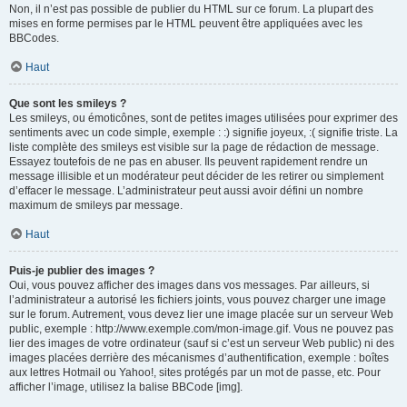
Non, il n’est pas possible de publier du HTML sur ce forum. La plupart des
mises en forme permises par le HTML peuvent être appliquées avec les
BBCodes.
Haut
Que sont les smileys ?
Les smileys, ou émoticônes, sont de petites images utilisées pour exprimer des
sentiments avec un code simple, exemple : :) signifie joyeux, :( signifie triste. La
liste complète des smileys est visible sur la page de rédaction de message.
Essayez toutefois de ne pas en abuser. Ils peuvent rapidement rendre un
message illisible et un modérateur peut décider de les retirer ou simplement
d’effacer le message. L’administrateur peut aussi avoir défini un nombre
maximum de smileys par message.
Haut
Puis-je publier des images ?
Oui, vous pouvez afficher des images dans vos messages. Par ailleurs, si
l’administrateur a autorisé les fichiers joints, vous pouvez charger une image
sur le forum. Autrement, vous devez lier une image placée sur un serveur Web
public, exemple : http://www.exemple.com/mon-image.gif. Vous ne pouvez pas
lier des images de votre ordinateur (sauf si c’est un serveur Web public) ni des
images placées derrière des mécanismes d’authentification, exemple : boîtes
aux lettres Hotmail ou Yahoo!, sites protégés par un mot de passe, etc. Pour
afficher l’image, utilisez la balise BBCode [img].