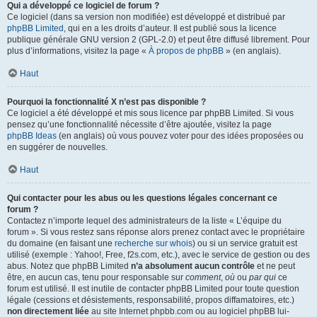
Qui a développé ce logiciel de forum ?
Ce logiciel (dans sa version non modifiée) est développé et distribué par
phpBB Limited
, qui en a les droits d’auteur. Il est publié sous la licence
publique générale GNU version 2 (GPL-2.0) et peut être diffusé librement. Pour
plus d’informations, visitez la page «
À propos de phpBB
» (en anglais).
Haut
Pourquoi la fonctionnalité X n’est pas disponible ?
Ce logiciel a été développé et mis sous licence par phpBB Limited. Si vous
pensez qu’une fonctionnalité nécessite d’être ajoutée, visitez la page
phpBB Ideas
(en anglais) où vous pouvez voter pour des idées proposées ou
en suggérer de nouvelles.
Haut
Qui contacter pour les abus ou les questions légales concernant ce
forum ?
Contactez n’importe lequel des administrateurs de la liste « L’équipe du
forum ». Si vous restez sans réponse alors prenez contact avec le propriétaire
du domaine (en faisant une
recherche sur whois
) ou si un service gratuit est
utilisé (exemple : Yahoo!, Free, f2s.com, etc.), avec le service de gestion ou des
abus. Notez que phpBB Limited
n’a absolument aucun contrôle
et ne peut
être, en aucun cas, tenu pour responsable sur
comment
,
où
ou
par qui
ce
forum est utilisé. Il est inutile de contacter phpBB Limited pour toute question
légale (cessions et désistements, responsabilité, propos diffamatoires, etc.)
non directement liée
au site Internet phpbb.com ou au logiciel phpBB lui-