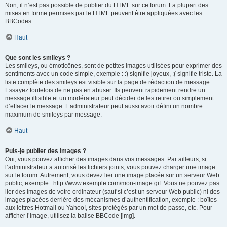
Non, il n’est pas possible de publier du HTML sur ce forum. La plupart des
mises en forme permises par le HTML peuvent être appliquées avec les
BBCodes.
Haut
Que sont les smileys ?
Les smileys, ou émoticônes, sont de petites images utilisées pour exprimer des
sentiments avec un code simple, exemple : :) signifie joyeux, :( signifie triste. La
liste complète des smileys est visible sur la page de rédaction de message.
Essayez toutefois de ne pas en abuser. Ils peuvent rapidement rendre un
message illisible et un modérateur peut décider de les retirer ou simplement
d’effacer le message. L’administrateur peut aussi avoir défini un nombre
maximum de smileys par message.
Haut
Puis-je publier des images ?
Oui, vous pouvez afficher des images dans vos messages. Par ailleurs, si
l’administrateur a autorisé les fichiers joints, vous pouvez charger une image
sur le forum. Autrement, vous devez lier une image placée sur un serveur Web
public, exemple : http://www.exemple.com/mon-image.gif. Vous ne pouvez pas
lier des images de votre ordinateur (sauf si c’est un serveur Web public) ni des
images placées derrière des mécanismes d’authentification, exemple : boîtes
aux lettres Hotmail ou Yahoo!, sites protégés par un mot de passe, etc. Pour
afficher l’image, utilisez la balise BBCode [img].