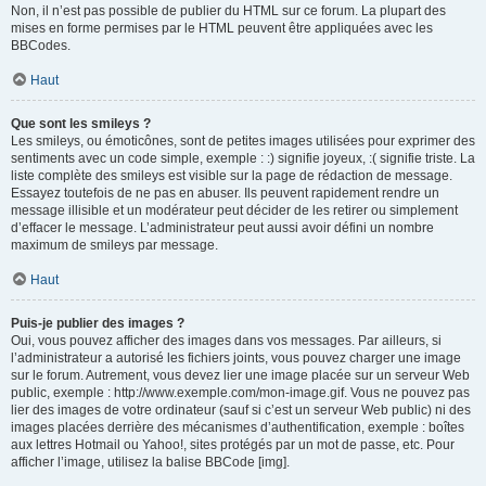
Non, il n’est pas possible de publier du HTML sur ce forum. La plupart des
mises en forme permises par le HTML peuvent être appliquées avec les
BBCodes.
Haut
Que sont les smileys ?
Les smileys, ou émoticônes, sont de petites images utilisées pour exprimer des
sentiments avec un code simple, exemple : :) signifie joyeux, :( signifie triste. La
liste complète des smileys est visible sur la page de rédaction de message.
Essayez toutefois de ne pas en abuser. Ils peuvent rapidement rendre un
message illisible et un modérateur peut décider de les retirer ou simplement
d’effacer le message. L’administrateur peut aussi avoir défini un nombre
maximum de smileys par message.
Haut
Puis-je publier des images ?
Oui, vous pouvez afficher des images dans vos messages. Par ailleurs, si
l’administrateur a autorisé les fichiers joints, vous pouvez charger une image
sur le forum. Autrement, vous devez lier une image placée sur un serveur Web
public, exemple : http://www.exemple.com/mon-image.gif. Vous ne pouvez pas
lier des images de votre ordinateur (sauf si c’est un serveur Web public) ni des
images placées derrière des mécanismes d’authentification, exemple : boîtes
aux lettres Hotmail ou Yahoo!, sites protégés par un mot de passe, etc. Pour
afficher l’image, utilisez la balise BBCode [img].