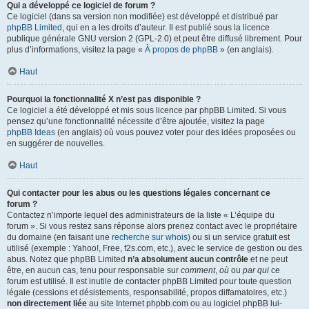
Qui a développé ce logiciel de forum ?
Ce logiciel (dans sa version non modifiée) est développé et distribué par
phpBB Limited
, qui en a les droits d’auteur. Il est publié sous la licence
publique générale GNU version 2 (GPL-2.0) et peut être diffusé librement. Pour
plus d’informations, visitez la page «
À propos de phpBB
» (en anglais).
Haut
Pourquoi la fonctionnalité X n’est pas disponible ?
Ce logiciel a été développé et mis sous licence par phpBB Limited. Si vous
pensez qu’une fonctionnalité nécessite d’être ajoutée, visitez la page
phpBB Ideas
(en anglais) où vous pouvez voter pour des idées proposées ou
en suggérer de nouvelles.
Haut
Qui contacter pour les abus ou les questions légales concernant ce
forum ?
Contactez n’importe lequel des administrateurs de la liste « L’équipe du
forum ». Si vous restez sans réponse alors prenez contact avec le propriétaire
du domaine (en faisant une
recherche sur whois
) ou si un service gratuit est
utilisé (exemple : Yahoo!, Free, f2s.com, etc.), avec le service de gestion ou des
abus. Notez que phpBB Limited
n’a absolument aucun contrôle
et ne peut
être, en aucun cas, tenu pour responsable sur
comment
,
où
ou
par qui
ce
forum est utilisé. Il est inutile de contacter phpBB Limited pour toute question
légale (cessions et désistements, responsabilité, propos diffamatoires, etc.)
non directement liée
au site Internet phpbb.com ou au logiciel phpBB lui-