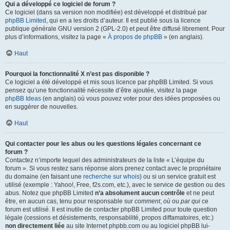
Qui a développé ce logiciel de forum ?
Ce logiciel (dans sa version non modifiée) est développé et distribué par
phpBB Limited
, qui en a les droits d’auteur. Il est publié sous la licence
publique générale GNU version 2 (GPL-2.0) et peut être diffusé librement. Pour
plus d’informations, visitez la page «
À propos de phpBB
» (en anglais).
Haut
Pourquoi la fonctionnalité X n’est pas disponible ?
Ce logiciel a été développé et mis sous licence par phpBB Limited. Si vous
pensez qu’une fonctionnalité nécessite d’être ajoutée, visitez la page
phpBB Ideas
(en anglais) où vous pouvez voter pour des idées proposées ou
en suggérer de nouvelles.
Haut
Qui contacter pour les abus ou les questions légales concernant ce
forum ?
Contactez n’importe lequel des administrateurs de la liste « L’équipe du
forum ». Si vous restez sans réponse alors prenez contact avec le propriétaire
du domaine (en faisant une
recherche sur whois
) ou si un service gratuit est
utilisé (exemple : Yahoo!, Free, f2s.com, etc.), avec le service de gestion ou des
abus. Notez que phpBB Limited
n’a absolument aucun contrôle
et ne peut
être, en aucun cas, tenu pour responsable sur
comment
,
où
ou
par qui
ce
forum est utilisé. Il est inutile de contacter phpBB Limited pour toute question
légale (cessions et désistements, responsabilité, propos diffamatoires, etc.)
non directement liée
au site Internet phpbb.com ou au logiciel phpBB lui-