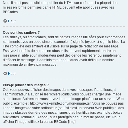
Non, il n’est pas possible de publier du HTML sur ce forum. La plupart des
mises en forme permises par le HTML peuvent être appliquées avec les
BBCodes.
Haut
Que sont les smileys ?
Les smileys, ou émoticônes, sont de petites images utilisées pour exprimer des
sentiments avec un code simple, exemple : :) signifie joyeux, :( signifie triste. La
liste complète des smileys est visible sur la page de rédaction de message.
Essayez toutefois de ne pas en abuser. Ils peuvent rapidement rendre un
message illisible et un modérateur peut décider de les retirer ou simplement
d’effacer le message. L’administrateur peut aussi avoir défini un nombre
maximum de smileys par message.
Haut
Puis-je publier des images ?
Oui, vous pouvez afficher des images dans vos messages. Par ailleurs, si
l’administrateur a autorisé les fichiers joints, vous pouvez charger une image
sur le forum. Autrement, vous devez lier une image placée sur un serveur Web
public, exemple : http://www.exemple.com/mon-image.gif. Vous ne pouvez pas
lier des images de votre ordinateur (sauf si c’est un serveur Web public) ni des
images placées derrière des mécanismes d’authentification, exemple : boîtes
aux lettres Hotmail ou Yahoo!, sites protégés par un mot de passe, etc. Pour
afficher l’image, utilisez la balise BBCode [img].