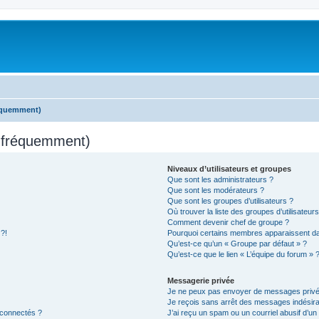
réquemment)
s fréquemment)
Niveaux d’utilisateurs et groupes
Que sont les administrateurs ?
Que sont les modérateurs ?
Que sont les groupes d’utilisateurs ?
Où trouver la liste des groupes d’utilisateur
Comment devenir chef de groupe ?
 ?!
Pourquoi certains membres apparaissent dan
Qu’est-ce qu’un « Groupe par défaut » ?
Qu’est-ce que le lien « L’équipe du forum » 
Messagerie privée
Je ne peux pas envoyer de messages privé
Je reçois sans arrêt des messages indésira
 connectés ?
J’ai reçu un spam ou un courriel abusif d’u