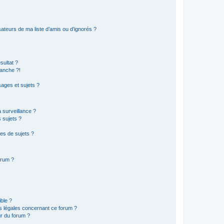
ateurs de ma liste d’amis ou d’ignorés ?
sultat ?
anche ?!
ages et sujets ?
a surveillance ?
 sujets ?
es de sujets ?
orum ?
ible ?
ns légales concernant ce forum ?
r du forum ?