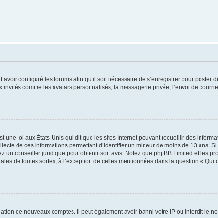
t avoir configuré les forums afin qu’il soit nécessaire de s’enregistrer pour poster
x invités comme les avatars personnalisés, la messagerie privée, l’envoi de courri
t une loi aux États-Unis qui dit que les sites Internet pouvant recueillir des infor
ollecte de ces informations permettant d’identifier un mineur de moins de 13 ans. S
tez un conseiller juridique pour obtenir son avis. Notez que phpBB Limited et les pr
gales de toutes sortes, à l’exception de celles mentionnées dans la question « Qui
réation de nouveaux comptes. Il peut également avoir banni votre IP ou interdit le no