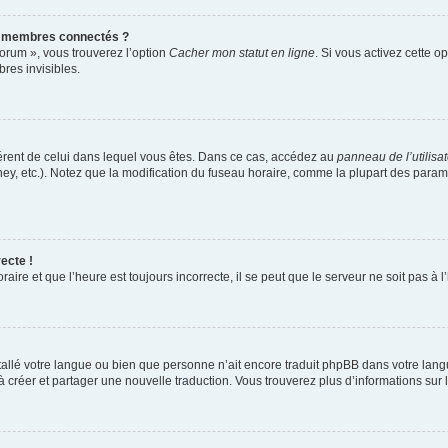
s membres connectés ?
forum », vous trouverez l’option
Cacher mon statut en ligne
. Si vous activez cette o
es invisibles.
ifférent de celui dans lequel vous êtes. Dans ce cas, accédez au
panneau de l’utilisa
ney, etc.). Notez que la modification du fuseau horaire, comme la plupart des para
ecte !
aire et que l’heure est toujours incorrecte, il se peut que le serveur ne soit pas à
installé votre langue ou bien que personne n’ait encore traduit phpBB dans votre l
s à créer et partager une nouvelle traduction. Vous trouverez plus d’informations sur l