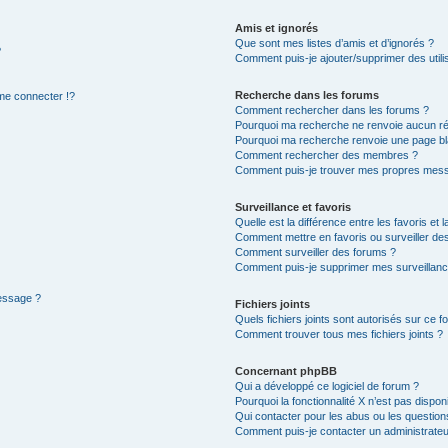
Amis et ignorés
Que sont mes listes d’amis et d’ignorés ?
?
Comment puis-je ajouter/supprimer des utilis
Recherche dans les forums
e connecter !?
Comment rechercher dans les forums ?
Pourquoi ma recherche ne renvoie aucun ré
Pourquoi ma recherche renvoie une page bl
Comment rechercher des membres ?
Comment puis-je trouver mes propres mess
Surveillance et favoris
Quelle est la différence entre les favoris et l
Comment mettre en favoris ou surveiller des
Comment surveiller des forums ?
Comment puis-je supprimer mes surveillanc
message ?
Fichiers joints
Quels fichiers joints sont autorisés sur ce f
Comment trouver tous mes fichiers joints ?
Concernant phpBB
Qui a développé ce logiciel de forum ?
Pourquoi la fonctionnalité X n’est pas dispon
Qui contacter pour les abus ou les questio
Comment puis-je contacter un administrateu