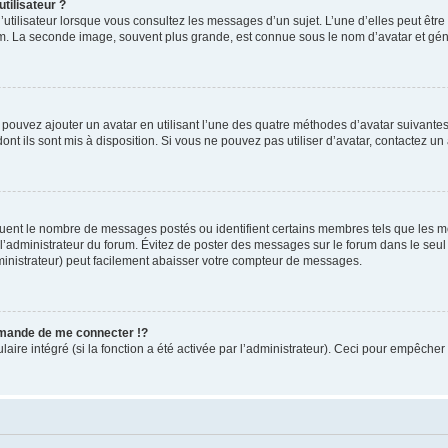
tilisateur ?
utilisateur lorsque vous consultez les messages d’un sujet. L’une d’elles peut êtr
rum. La seconde image, souvent plus grande, est connue sous le nom d’avatar et 
s pouvez ajouter un avatar en utilisant l’une des quatre méthodes d’avatar suivantes 
ont ils sont mis à disposition. Si vous ne pouvez pas utiliser d’avatar, contactez un
iquent le nombre de messages postés ou identifient certains membres tels que les 
ar l’administrateur du forum. Évitez de poster des messages sur le forum dans le seu
ministrateur) peut facilement abaisser votre compteur de messages.
mande de me connecter !?
re intégré (si la fonction a été activée par l’administrateur). Ceci pour empêcher l’u