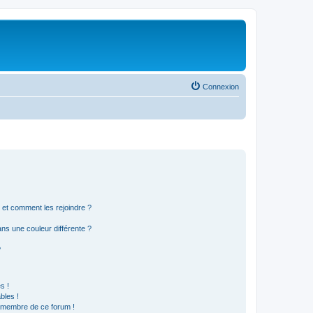
Connexion
s et comment les rejoindre ?
s une couleur différente ?
?
s !
bles !
n membre de ce forum !