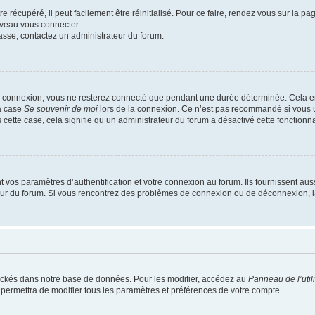
 récupéré, il peut facilement être réinitialisé. Pour ce faire, rendez vous sur la p
uveau vous connecter.
passe, contactez un administrateur du forum.
e connexion, vous ne resterez connecté que pendant une durée déterminée. Cela em
la case
Se souvenir de moi
lors de la connexion. Ce n’est pas recommandé si vous u
s cette case, cela signifie qu’un administrateur du forum a désactivé cette fonctionna
os paramètres d’authentification et votre connexion au forum. Ils fournissent aussi
teur du forum. Si vous rencontrez des problèmes de connexion ou de déconnexion, l
ockés dans notre base de données. Pour les modifier, accédez au
Panneau de l’util
 permettra de modifier tous les paramètres et préférences de votre compte.