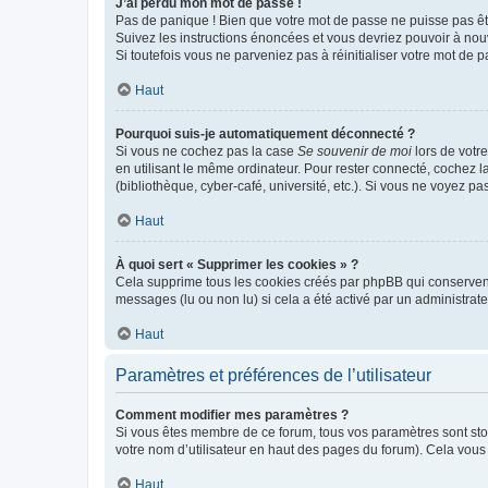
J’ai perdu mon mot de passe !
Pas de panique ! Bien que votre mot de passe ne puisse pas être
Suivez les instructions énoncées et vous devriez pouvoir à no
Si toutefois vous ne parveniez pas à réinitialiser votre mot de 
Haut
Pourquoi suis-je automatiquement déconnecté ?
Si vous ne cochez pas la case
Se souvenir de moi
lors de votr
en utilisant le même ordinateur. Pour rester connecté, cochez 
(bibliothèque, cyber-café, université, etc.). Si vous ne voyez pa
Haut
À quoi sert « Supprimer les cookies » ?
Cela supprime tous les cookies créés par phpBB qui conservent v
messages (lu ou non lu) si cela a été activé par un administra
Haut
Paramètres et préférences de l’utilisateur
Comment modifier mes paramètres ?
Si vous êtes membre de ce forum, tous vos paramètres sont st
votre nom d’utilisateur en haut des pages du forum). Cela vous
Haut