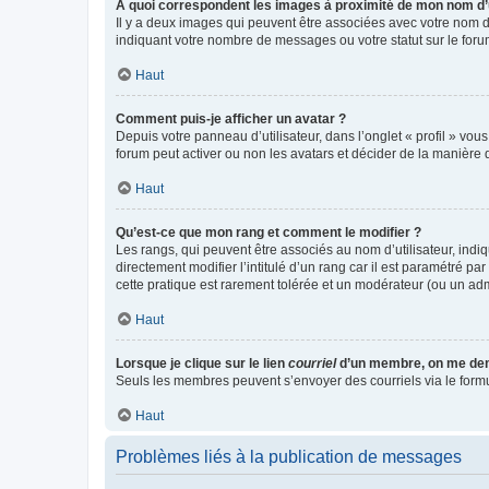
A quoi correspondent les images à proximité de mon nom d’u
Il y a deux images qui peuvent être associées avec votre nom d’
indiquant votre nombre de messages ou votre statut sur le fo
Haut
Comment puis-je afficher un avatar ?
Depuis votre panneau d’utilisateur, dans l’onglet « profil » vou
forum peut activer ou non les avatars et décider de la manière d
Haut
Qu’est-ce que mon rang et comment le modifier ?
Les rangs, qui peuvent être associés au nom d’utilisateur, ind
directement modifier l’intitulé d’un rang car il est paramétré p
cette pratique est rarement tolérée et un modérateur (ou un ad
Haut
Lorsque je clique sur le lien
courriel
d’un membre, on me de
Seuls les membres peuvent s’envoyer des courriels via le formulai
Haut
Problèmes liés à la publication de messages