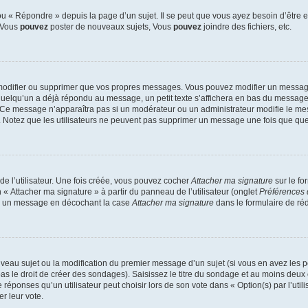
 « Répondre » depuis la page d’un sujet. Il se peut que vous ayez besoin d’être e
: Vous
pouvez
poster de nouveaux sujets, Vous
pouvez
joindre des fichiers, etc.
modifier ou supprimer que vos propres messages. Vous pouvez modifier un message
lqu’un a déjà répondu au message, un petit texte s’affichera en bas du message ind
n. Ce message n’apparaîtra pas si un modérateur ou un administrateur modifie le mes
ive. Notez que les utilisateurs ne peuvent pas supprimer un message une fois que qu
e l’utilisateur. Une fois créée, vous pouvez cocher
Attacher ma signature
sur le fo
 « Attacher ma signature » à partir du panneau de l’utilisateur (onglet
Préférences 
 à un message en décochant la case
Attacher ma signature
dans le formulaire de ré
ouveau sujet ou la modification du premier message d’un sujet (si vous en avez les p
 le droit de créer des sondages). Saisissez le titre du sondage et au moins deux o
onses qu’un utilisateur peut choisir lors de son vote dans « Option(s) par l’utilis
er leur vote.