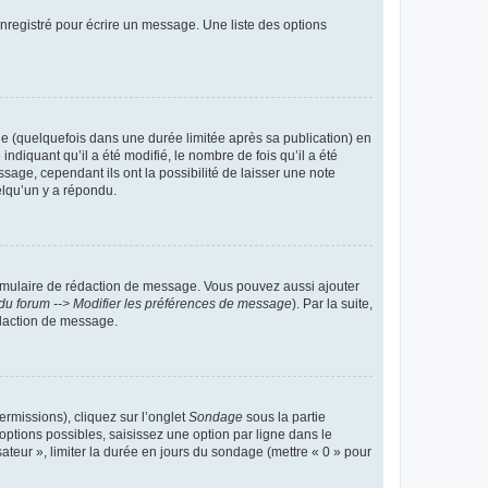
nregistré pour écrire un message. Une liste des options
 (quelquefois dans une durée limitée après sa publication) en
iquant qu’il a été modifié, le nombre de fois qu’il a été
sage, cependant ils ont la possibilité de laisser une note
elqu’un y a répondu.
rmulaire de rédaction de message. Vous pouvez aussi ajouter
du forum --> Modifier les préférences de message
). Par la suite,
daction de message.
ermissions), cliquez sur l’onglet
Sondage
sous la partie
ptions possibles, saisissez une option par ligne dans le
ateur », limiter la durée en jours du sondage (mettre « 0 » pour