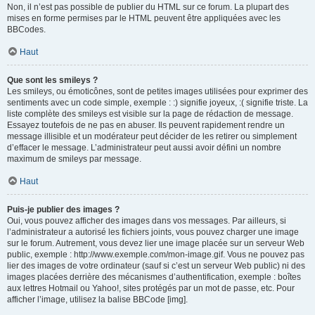
Non, il n’est pas possible de publier du HTML sur ce forum. La plupart des
mises en forme permises par le HTML peuvent être appliquées avec les
BBCodes.
Haut
Que sont les smileys ?
Les smileys, ou émoticônes, sont de petites images utilisées pour exprimer des
sentiments avec un code simple, exemple : :) signifie joyeux, :( signifie triste. La
liste complète des smileys est visible sur la page de rédaction de message.
Essayez toutefois de ne pas en abuser. Ils peuvent rapidement rendre un
message illisible et un modérateur peut décider de les retirer ou simplement
d’effacer le message. L’administrateur peut aussi avoir défini un nombre
maximum de smileys par message.
Haut
Puis-je publier des images ?
Oui, vous pouvez afficher des images dans vos messages. Par ailleurs, si
l’administrateur a autorisé les fichiers joints, vous pouvez charger une image
sur le forum. Autrement, vous devez lier une image placée sur un serveur Web
public, exemple : http://www.exemple.com/mon-image.gif. Vous ne pouvez pas
lier des images de votre ordinateur (sauf si c’est un serveur Web public) ni des
images placées derrière des mécanismes d’authentification, exemple : boîtes
aux lettres Hotmail ou Yahoo!, sites protégés par un mot de passe, etc. Pour
afficher l’image, utilisez la balise BBCode [img].