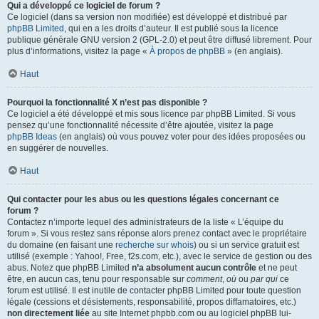
Qui a développé ce logiciel de forum ?
Ce logiciel (dans sa version non modifiée) est développé et distribué par
phpBB Limited
, qui en a les droits d’auteur. Il est publié sous la licence
publique générale GNU version 2 (GPL-2.0) et peut être diffusé librement. Pour
plus d’informations, visitez la page «
À propos de phpBB
» (en anglais).
Haut
Pourquoi la fonctionnalité X n’est pas disponible ?
Ce logiciel a été développé et mis sous licence par phpBB Limited. Si vous
pensez qu’une fonctionnalité nécessite d’être ajoutée, visitez la page
phpBB Ideas
(en anglais) où vous pouvez voter pour des idées proposées ou
en suggérer de nouvelles.
Haut
Qui contacter pour les abus ou les questions légales concernant ce
forum ?
Contactez n’importe lequel des administrateurs de la liste « L’équipe du
forum ». Si vous restez sans réponse alors prenez contact avec le propriétaire
du domaine (en faisant une
recherche sur whois
) ou si un service gratuit est
utilisé (exemple : Yahoo!, Free, f2s.com, etc.), avec le service de gestion ou des
abus. Notez que phpBB Limited
n’a absolument aucun contrôle
et ne peut
être, en aucun cas, tenu pour responsable sur
comment
,
où
ou
par qui
ce
forum est utilisé. Il est inutile de contacter phpBB Limited pour toute question
légale (cessions et désistements, responsabilité, propos diffamatoires, etc.)
non directement liée
au site Internet phpbb.com ou au logiciel phpBB lui-