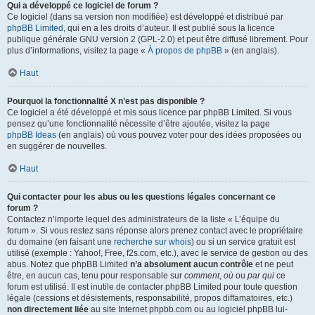
Qui a développé ce logiciel de forum ?
Ce logiciel (dans sa version non modifiée) est développé et distribué par
phpBB Limited
, qui en a les droits d’auteur. Il est publié sous la licence
publique générale GNU version 2 (GPL-2.0) et peut être diffusé librement. Pour
plus d’informations, visitez la page «
À propos de phpBB
» (en anglais).
Haut
Pourquoi la fonctionnalité X n’est pas disponible ?
Ce logiciel a été développé et mis sous licence par phpBB Limited. Si vous
pensez qu’une fonctionnalité nécessite d’être ajoutée, visitez la page
phpBB Ideas
(en anglais) où vous pouvez voter pour des idées proposées ou
en suggérer de nouvelles.
Haut
Qui contacter pour les abus ou les questions légales concernant ce
forum ?
Contactez n’importe lequel des administrateurs de la liste « L’équipe du
forum ». Si vous restez sans réponse alors prenez contact avec le propriétaire
du domaine (en faisant une
recherche sur whois
) ou si un service gratuit est
utilisé (exemple : Yahoo!, Free, f2s.com, etc.), avec le service de gestion ou des
abus. Notez que phpBB Limited
n’a absolument aucun contrôle
et ne peut
être, en aucun cas, tenu pour responsable sur
comment
,
où
ou
par qui
ce
forum est utilisé. Il est inutile de contacter phpBB Limited pour toute question
légale (cessions et désistements, responsabilité, propos diffamatoires, etc.)
non directement liée
au site Internet phpbb.com ou au logiciel phpBB lui-