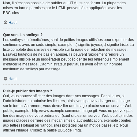
Non, il n’est pas possible de publier du HTML sur ce forum. La plupart des
mises en forme permises par le HTML peuvent être appliquées avec les
BBCodes.
Haut
Que sont les smileys ?
Les smileys, ou émoticônes, sont de petites images utilisées pour exprimer des
sentiments avec un code simple, exemple : :) signifie joyeux, :( signifie triste. La
liste complète des smileys est visible sur la page de rédaction de message.
Essayez toutefois de ne pas en abuser. Ils peuvent rapidement rendre un
message illisible et un modérateur peut décider de les retirer ou simplement
d’effacer le message. L’administrateur peut aussi avoir défini un nombre
maximum de smileys par message.
Haut
Puis-je publier des images ?
Oui, vous pouvez afficher des images dans vos messages. Par ailleurs, si
l’administrateur a autorisé les fichiers joints, vous pouvez charger une image
sur le forum. Autrement, vous devez lier une image placée sur un serveur Web
public, exemple : http://www.exemple.com/mon-image.gif. Vous ne pouvez pas
lier des images de votre ordinateur (sauf si c’est un serveur Web public) ni des
images placées derrière des mécanismes d’authentification, exemple : boîtes
aux lettres Hotmail ou Yahoo!, sites protégés par un mot de passe, etc. Pour
afficher l’image, utilisez la balise BBCode [img].