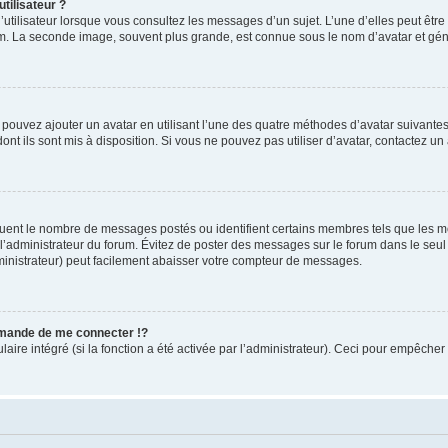
tilisateur ?
utilisateur lorsque vous consultez les messages d’un sujet. L’une d’elles peut êtr
rum. La seconde image, souvent plus grande, est connue sous le nom d’avatar et 
s pouvez ajouter un avatar en utilisant l’une des quatre méthodes d’avatar suivantes 
ont ils sont mis à disposition. Si vous ne pouvez pas utiliser d’avatar, contactez un
iquent le nombre de messages postés ou identifient certains membres tels que les 
ar l’administrateur du forum. Évitez de poster des messages sur le forum dans le seu
ministrateur) peut facilement abaisser votre compteur de messages.
mande de me connecter !?
re intégré (si la fonction a été activée par l’administrateur). Ceci pour empêcher l’u