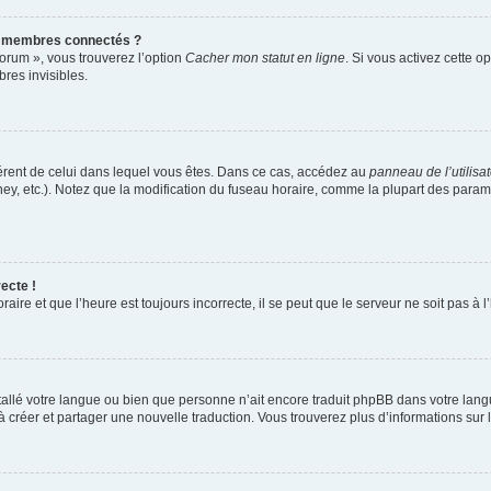
s membres connectés ?
forum », vous trouverez l’option
Cacher mon statut en ligne
. Si vous activez cette o
es invisibles.
ifférent de celui dans lequel vous êtes. Dans ce cas, accédez au
panneau de l’utilisa
ney, etc.). Notez que la modification du fuseau horaire, comme la plupart des para
ecte !
aire et que l’heure est toujours incorrecte, il se peut que le serveur ne soit pas à
installé votre langue ou bien que personne n’ait encore traduit phpBB dans votre l
s à créer et partager une nouvelle traduction. Vous trouverez plus d’informations sur l