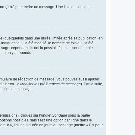
nregistré pour écrire un message. Une liste des options
 (quelquefois dans une durée limitée après sa publication) en
iquant qu’il a été modifié, le nombre de fois qu’il a été
sage, cependant ils ont la possibilité de laisser une note
elqu’un y a répondu.
rmulaire de rédaction de message. Vous pouvez aussi ajouter
du forum --> Modifier les préférences de message
). Par la suite,
daction de message.
ermissions), cliquez sur l’onglet
Sondage
sous la partie
ptions possibles, saisissez une option par ligne dans le
ateur », limiter la durée en jours du sondage (mettre « 0 » pour