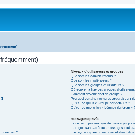
réquemment)
s fréquemment)
Niveaux d’utilisateurs et groupes
Que sont les administrateurs ?
Que sont les modérateurs ?
Que sont les groupes d’utilisateurs ?
Où trouver la liste des groupes d’utilisateur
Comment devenir chef de groupe ?
 ?!
Pourquoi certains membres apparaissent dan
Qu’est-ce qu’un « Groupe par défaut » ?
Qu’est-ce que le lien « L’équipe du forum » 
Messagerie privée
Je ne peux pas envoyer de messages privé
Je reçois sans arrêt des messages indésira
 connectés ?
J’ai reçu un spam ou un courriel abusif d’u