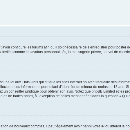
t avoir configuré les forums afin qu’il soit nécessaire de s’enregistrer pour poster
x invités comme les avatars personnalisés, la messagerie privée, l’envoi de courri
t une loi aux États-Unis qui dit que les sites Internet pouvant recueillir des infor
ollecte de ces informations permettant d’identifier un mineur de moins de 13 ans. S
tez un conseiller juridique pour obtenir son avis. Notez que phpBB Limited et les pr
gales de toutes sortes, à l’exception de celles mentionnées dans la question « Qui
réation de nouveaux comptes. Il peut également avoir banni votre IP ou interdit le no