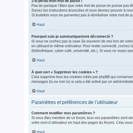
J’ai perdu mon mot de passe !
Pas de panique ! Bien que votre mot de passe ne puisse pas être
Suivez les instructions énoncées et vous devriez pouvoir à no
Si toutefois vous ne parveniez pas à réinitialiser votre mot de 
Haut
Pourquoi suis-je automatiquement déconnecté ?
Si vous ne cochez pas la case
Se souvenir de moi
lors de votr
en utilisant le même ordinateur. Pour rester connecté, cochez 
(bibliothèque, cyber-café, université, etc.). Si vous ne voyez pa
Haut
À quoi sert « Supprimer les cookies » ?
Cela supprime tous les cookies créés par phpBB qui conservent v
messages (lu ou non lu) si cela a été activé par un administra
Haut
Paramètres et préférences de l’utilisateur
Comment modifier mes paramètres ?
Si vous êtes membre de ce forum, tous vos paramètres sont st
votre nom d’utilisateur en haut des pages du forum). Cela vous
Haut