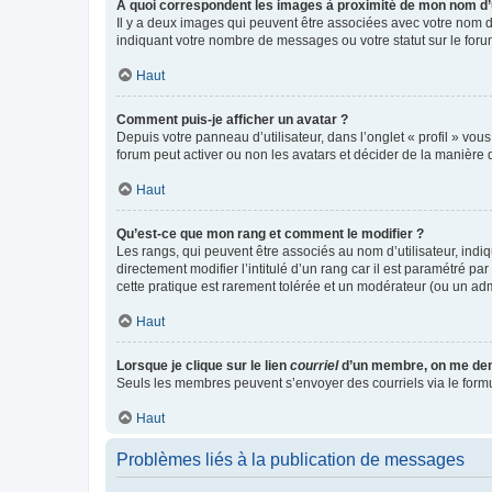
A quoi correspondent les images à proximité de mon nom d’u
Il y a deux images qui peuvent être associées avec votre nom d’
indiquant votre nombre de messages ou votre statut sur le fo
Haut
Comment puis-je afficher un avatar ?
Depuis votre panneau d’utilisateur, dans l’onglet « profil » vou
forum peut activer ou non les avatars et décider de la manière d
Haut
Qu’est-ce que mon rang et comment le modifier ?
Les rangs, qui peuvent être associés au nom d’utilisateur, ind
directement modifier l’intitulé d’un rang car il est paramétré p
cette pratique est rarement tolérée et un modérateur (ou un ad
Haut
Lorsque je clique sur le lien
courriel
d’un membre, on me de
Seuls les membres peuvent s’envoyer des courriels via le formulai
Haut
Problèmes liés à la publication de messages