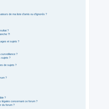
ateurs de ma liste d’amis ou d’ignorés ?
sultat ?
anche ?!
ages et sujets ?
a surveillance ?
 sujets ?
es de sujets ?
orum ?
ible ?
ns légales concernant ce forum ?
r du forum ?