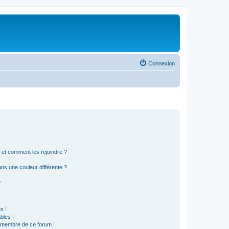
Connexion
s et comment les rejoindre ?
s une couleur différente ?
?
s !
bles !
n membre de ce forum !