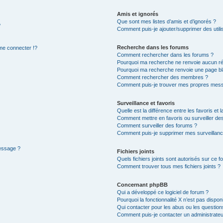
Amis et ignorés
Que sont mes listes d’amis et d’ignorés ?
?
Comment puis-je ajouter/supprimer des utilis
Recherche dans les forums
e connecter !?
Comment rechercher dans les forums ?
Pourquoi ma recherche ne renvoie aucun ré
Pourquoi ma recherche renvoie une page bl
Comment rechercher des membres ?
Comment puis-je trouver mes propres mess
Surveillance et favoris
Quelle est la différence entre les favoris et l
Comment mettre en favoris ou surveiller des
Comment surveiller des forums ?
Comment puis-je supprimer mes surveillanc
message ?
Fichiers joints
Quels fichiers joints sont autorisés sur ce f
Comment trouver tous mes fichiers joints ?
Concernant phpBB
Qui a développé ce logiciel de forum ?
Pourquoi la fonctionnalité X n’est pas dispon
Qui contacter pour les abus ou les questio
Comment puis-je contacter un administrateu