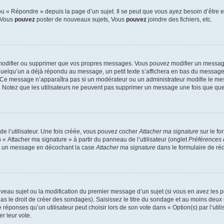
 « Répondre » depuis la page d’un sujet. Il se peut que vous ayez besoin d’être e
: Vous
pouvez
poster de nouveaux sujets, Vous
pouvez
joindre des fichiers, etc.
modifier ou supprimer que vos propres messages. Vous pouvez modifier un message
lqu’un a déjà répondu au message, un petit texte s’affichera en bas du message ind
n. Ce message n’apparaîtra pas si un modérateur ou un administrateur modifie le mes
ive. Notez que les utilisateurs ne peuvent pas supprimer un message une fois que qu
e l’utilisateur. Une fois créée, vous pouvez cocher
Attacher ma signature
sur le fo
 « Attacher ma signature » à partir du panneau de l’utilisateur (onglet
Préférences 
 à un message en décochant la case
Attacher ma signature
dans le formulaire de ré
ouveau sujet ou la modification du premier message d’un sujet (si vous en avez les p
 le droit de créer des sondages). Saisissez le titre du sondage et au moins deux o
onses qu’un utilisateur peut choisir lors de son vote dans « Option(s) par l’utilis
er leur vote.