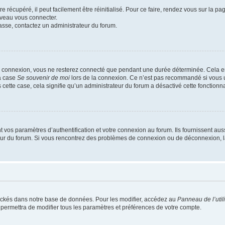
 récupéré, il peut facilement être réinitialisé. Pour ce faire, rendez vous sur la p
uveau vous connecter.
passe, contactez un administrateur du forum.
e connexion, vous ne resterez connecté que pendant une durée déterminée. Cela em
la case
Se souvenir de moi
lors de la connexion. Ce n’est pas recommandé si vous u
s cette case, cela signifie qu’un administrateur du forum a désactivé cette fonctionna
os paramètres d’authentification et votre connexion au forum. Ils fournissent aussi
teur du forum. Si vous rencontrez des problèmes de connexion ou de déconnexion, l
ockés dans notre base de données. Pour les modifier, accédez au
Panneau de l’util
 permettra de modifier tous les paramètres et préférences de votre compte.