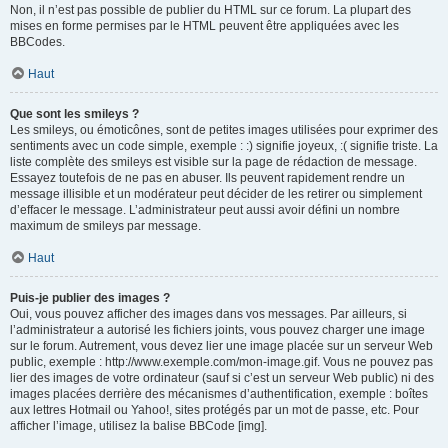
Non, il n’est pas possible de publier du HTML sur ce forum. La plupart des
mises en forme permises par le HTML peuvent être appliquées avec les
BBCodes.
Haut
Que sont les smileys ?
Les smileys, ou émoticônes, sont de petites images utilisées pour exprimer des
sentiments avec un code simple, exemple : :) signifie joyeux, :( signifie triste. La
liste complète des smileys est visible sur la page de rédaction de message.
Essayez toutefois de ne pas en abuser. Ils peuvent rapidement rendre un
message illisible et un modérateur peut décider de les retirer ou simplement
d’effacer le message. L’administrateur peut aussi avoir défini un nombre
maximum de smileys par message.
Haut
Puis-je publier des images ?
Oui, vous pouvez afficher des images dans vos messages. Par ailleurs, si
l’administrateur a autorisé les fichiers joints, vous pouvez charger une image
sur le forum. Autrement, vous devez lier une image placée sur un serveur Web
public, exemple : http://www.exemple.com/mon-image.gif. Vous ne pouvez pas
lier des images de votre ordinateur (sauf si c’est un serveur Web public) ni des
images placées derrière des mécanismes d’authentification, exemple : boîtes
aux lettres Hotmail ou Yahoo!, sites protégés par un mot de passe, etc. Pour
afficher l’image, utilisez la balise BBCode [img].