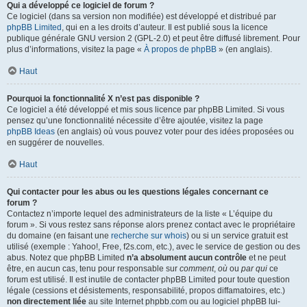
Qui a développé ce logiciel de forum ?
Ce logiciel (dans sa version non modifiée) est développé et distribué par
phpBB Limited
, qui en a les droits d’auteur. Il est publié sous la licence
publique générale GNU version 2 (GPL-2.0) et peut être diffusé librement. Pour
plus d’informations, visitez la page «
À propos de phpBB
» (en anglais).
Haut
Pourquoi la fonctionnalité X n’est pas disponible ?
Ce logiciel a été développé et mis sous licence par phpBB Limited. Si vous
pensez qu’une fonctionnalité nécessite d’être ajoutée, visitez la page
phpBB Ideas
(en anglais) où vous pouvez voter pour des idées proposées ou
en suggérer de nouvelles.
Haut
Qui contacter pour les abus ou les questions légales concernant ce
forum ?
Contactez n’importe lequel des administrateurs de la liste « L’équipe du
forum ». Si vous restez sans réponse alors prenez contact avec le propriétaire
du domaine (en faisant une
recherche sur whois
) ou si un service gratuit est
utilisé (exemple : Yahoo!, Free, f2s.com, etc.), avec le service de gestion ou des
abus. Notez que phpBB Limited
n’a absolument aucun contrôle
et ne peut
être, en aucun cas, tenu pour responsable sur
comment
,
où
ou
par qui
ce
forum est utilisé. Il est inutile de contacter phpBB Limited pour toute question
légale (cessions et désistements, responsabilité, propos diffamatoires, etc.)
non directement liée
au site Internet phpbb.com ou au logiciel phpBB lui-