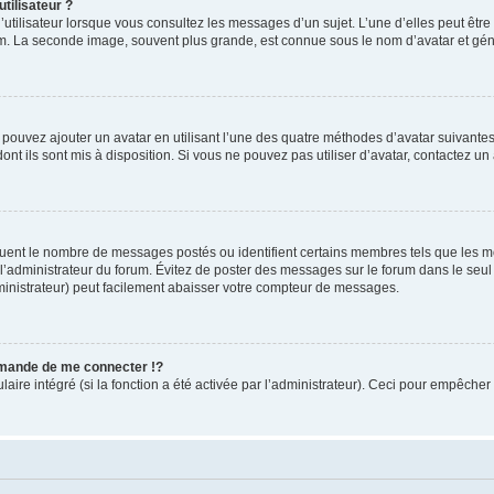
tilisateur ?
utilisateur lorsque vous consultez les messages d’un sujet. L’une d’elles peut êtr
rum. La seconde image, souvent plus grande, est connue sous le nom d’avatar et 
s pouvez ajouter un avatar en utilisant l’une des quatre méthodes d’avatar suivantes 
ont ils sont mis à disposition. Si vous ne pouvez pas utiliser d’avatar, contactez un
iquent le nombre de messages postés ou identifient certains membres tels que les 
ar l’administrateur du forum. Évitez de poster des messages sur le forum dans le seu
ministrateur) peut facilement abaisser votre compteur de messages.
mande de me connecter !?
re intégré (si la fonction a été activée par l’administrateur). Ceci pour empêcher l’u