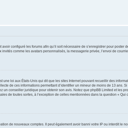
t avoir configuré les forums afin qu’il soit nécessaire de s’enregistrer pour poster
x invités comme les avatars personnalisés, la messagerie privée, l’envoi de courri
t une loi aux États-Unis qui dit que les sites Internet pouvant recueillir des infor
ollecte de ces informations permettant d’identifier un mineur de moins de 13 ans. S
tez un conseiller juridique pour obtenir son avis. Notez que phpBB Limited et les pr
gales de toutes sortes, à l’exception de celles mentionnées dans la question « Qui
réation de nouveaux comptes. Il peut également avoir banni votre IP ou interdit le no