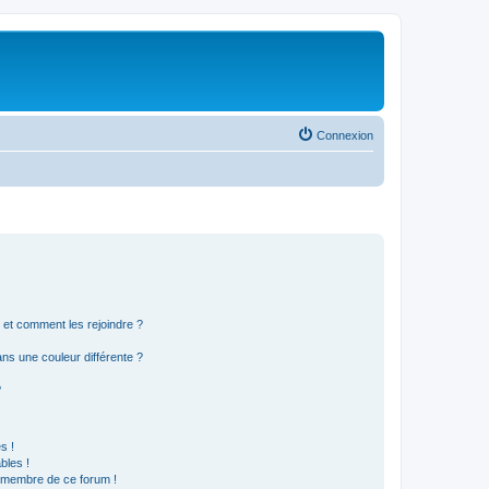
Connexion
s et comment les rejoindre ?
s une couleur différente ?
?
s !
bles !
n membre de ce forum !