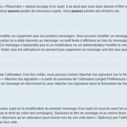
 « Répondre » depuis la page d’un sujet. Il se peut que vous ayez besoin d’être e
: Vous
pouvez
poster de nouveaux sujets, Vous
pouvez
joindre des fichiers, etc.
modifier ou supprimer que vos propres messages. Vous pouvez modifier un message
lqu’un a déjà répondu au message, un petit texte s’affichera en bas du message ind
n. Ce message n’apparaîtra pas si un modérateur ou un administrateur modifie le mes
ive. Notez que les utilisateurs ne peuvent pas supprimer un message une fois que qu
e l’utilisateur. Une fois créée, vous pouvez cocher
Attacher ma signature
sur le fo
 « Attacher ma signature » à partir du panneau de l’utilisateur (onglet
Préférences 
 à un message en décochant la case
Attacher ma signature
dans le formulaire de ré
ouveau sujet ou la modification du premier message d’un sujet (si vous en avez les p
 le droit de créer des sondages). Saisissez le titre du sondage et au moins deux o
onses qu’un utilisateur peut choisir lors de son vote dans « Option(s) par l’utilis
er leur vote.