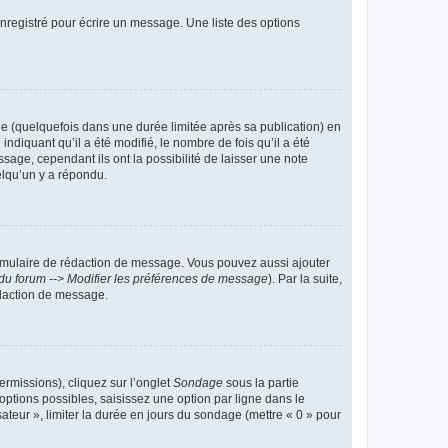
nregistré pour écrire un message. Une liste des options
 (quelquefois dans une durée limitée après sa publication) en
iquant qu’il a été modifié, le nombre de fois qu’il a été
sage, cependant ils ont la possibilité de laisser une note
elqu’un y a répondu.
rmulaire de rédaction de message. Vous pouvez aussi ajouter
du forum --> Modifier les préférences de message
). Par la suite,
daction de message.
ermissions), cliquez sur l’onglet
Sondage
sous la partie
ptions possibles, saisissez une option par ligne dans le
ateur », limiter la durée en jours du sondage (mettre « 0 » pour