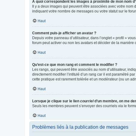
A quoi correspondent les images à proximité de mon nom d’u
Il y a deux images qui peuvent être associées avec votre nom d’
indiquant votre nombre de messages ou votre statut sur le fo
Haut
Comment puis-je afficher un avatar ?
Depuis votre panneau d’utilisateur, dans l’onglet « profil » vou
forum peut activer ou non les avatars et décider de la manière d
Haut
Qu’est-ce que mon rang et comment le modifier ?
Les rangs, qui peuvent être associés au nom d’utilisateur, ind
directement modifier l’intitulé d’un rang car il est paramétré p
cette pratique est rarement tolérée et un modérateur (ou un ad
Haut
Lorsque je clique sur le lien
courriel
d’un membre, on me de
Seuls les membres peuvent s’envoyer des courriels via le formulai
Haut
Problèmes liés à la publication de messages