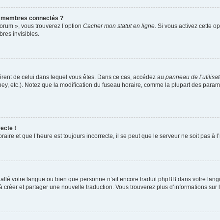
s membres connectés ?
forum », vous trouverez l’option
Cacher mon statut en ligne
. Si vous activez cette o
es invisibles.
ifférent de celui dans lequel vous êtes. Dans ce cas, accédez au
panneau de l’utilisa
ney, etc.). Notez que la modification du fuseau horaire, comme la plupart des para
ecte !
aire et que l’heure est toujours incorrecte, il se peut que le serveur ne soit pas à
installé votre langue ou bien que personne n’ait encore traduit phpBB dans votre l
s à créer et partager une nouvelle traduction. Vous trouverez plus d’informations sur l