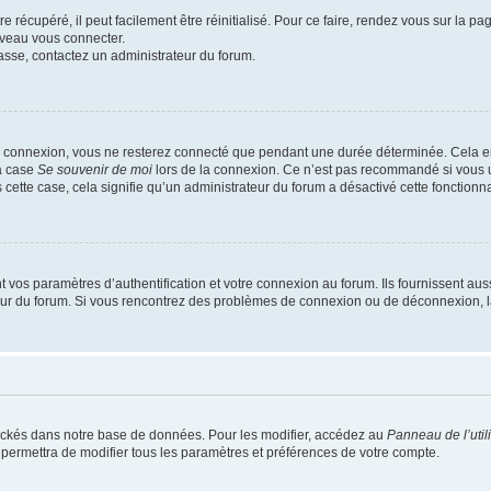
 récupéré, il peut facilement être réinitialisé. Pour ce faire, rendez vous sur la p
uveau vous connecter.
passe, contactez un administrateur du forum.
e connexion, vous ne resterez connecté que pendant une durée déterminée. Cela em
la case
Se souvenir de moi
lors de la connexion. Ce n’est pas recommandé si vous u
s cette case, cela signifie qu’un administrateur du forum a désactivé cette fonctionna
os paramètres d’authentification et votre connexion au forum. Ils fournissent aussi
teur du forum. Si vous rencontrez des problèmes de connexion ou de déconnexion, l
ockés dans notre base de données. Pour les modifier, accédez au
Panneau de l’util
 permettra de modifier tous les paramètres et préférences de votre compte.