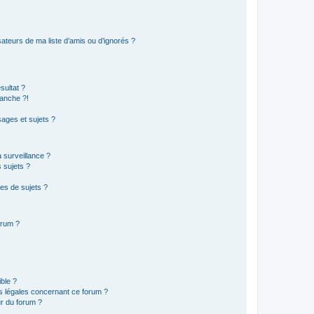
ateurs de ma liste d’amis ou d’ignorés ?
sultat ?
anche ?!
ages et sujets ?
a surveillance ?
 sujets ?
es de sujets ?
orum ?
ible ?
ns légales concernant ce forum ?
r du forum ?