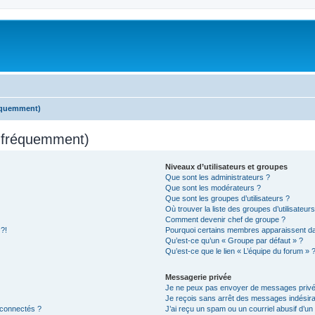
réquemment)
s fréquemment)
Niveaux d’utilisateurs et groupes
Que sont les administrateurs ?
Que sont les modérateurs ?
Que sont les groupes d’utilisateurs ?
Où trouver la liste des groupes d’utilisateur
Comment devenir chef de groupe ?
 ?!
Pourquoi certains membres apparaissent dan
Qu’est-ce qu’un « Groupe par défaut » ?
Qu’est-ce que le lien « L’équipe du forum » 
Messagerie privée
Je ne peux pas envoyer de messages privé
Je reçois sans arrêt des messages indésira
 connectés ?
J’ai reçu un spam ou un courriel abusif d’u