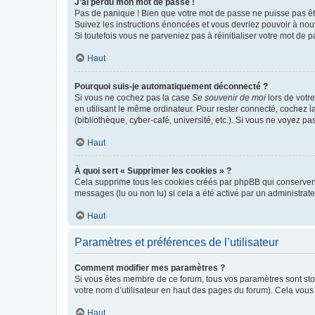
J’ai perdu mon mot de passe !
Pas de panique ! Bien que votre mot de passe ne puisse pas être
Suivez les instructions énoncées et vous devriez pouvoir à no
Si toutefois vous ne parveniez pas à réinitialiser votre mot de 
Haut
Pourquoi suis-je automatiquement déconnecté ?
Si vous ne cochez pas la case
Se souvenir de moi
lors de votr
en utilisant le même ordinateur. Pour rester connecté, cochez 
(bibliothèque, cyber-café, université, etc.). Si vous ne voyez pa
Haut
À quoi sert « Supprimer les cookies » ?
Cela supprime tous les cookies créés par phpBB qui conservent v
messages (lu ou non lu) si cela a été activé par un administra
Haut
Paramètres et préférences de l’utilisateur
Comment modifier mes paramètres ?
Si vous êtes membre de ce forum, tous vos paramètres sont st
votre nom d’utilisateur en haut des pages du forum). Cela vous
Haut