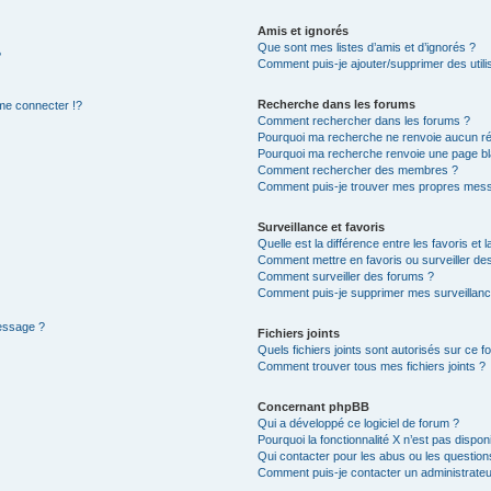
Amis et ignorés
Que sont mes listes d’amis et d’ignorés ?
?
Comment puis-je ajouter/supprimer des utilis
Recherche dans les forums
e connecter !?
Comment rechercher dans les forums ?
Pourquoi ma recherche ne renvoie aucun ré
Pourquoi ma recherche renvoie une page bl
Comment rechercher des membres ?
Comment puis-je trouver mes propres mess
Surveillance et favoris
Quelle est la différence entre les favoris et l
Comment mettre en favoris ou surveiller des
Comment surveiller des forums ?
Comment puis-je supprimer mes surveillanc
message ?
Fichiers joints
Quels fichiers joints sont autorisés sur ce f
Comment trouver tous mes fichiers joints ?
Concernant phpBB
Qui a développé ce logiciel de forum ?
Pourquoi la fonctionnalité X n’est pas dispon
Qui contacter pour les abus ou les questio
Comment puis-je contacter un administrateu