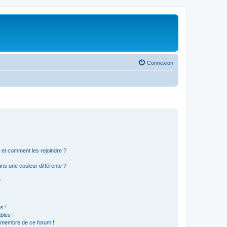
Connexion
s et comment les rejoindre ?
s une couleur différente ?
?
s !
bles !
n membre de ce forum !