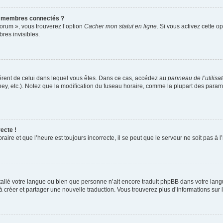
s membres connectés ?
forum », vous trouverez l’option
Cacher mon statut en ligne
. Si vous activez cette o
es invisibles.
ifférent de celui dans lequel vous êtes. Dans ce cas, accédez au
panneau de l’utilisa
ney, etc.). Notez que la modification du fuseau horaire, comme la plupart des para
ecte !
aire et que l’heure est toujours incorrecte, il se peut que le serveur ne soit pas à
installé votre langue ou bien que personne n’ait encore traduit phpBB dans votre l
s à créer et partager une nouvelle traduction. Vous trouverez plus d’informations sur l