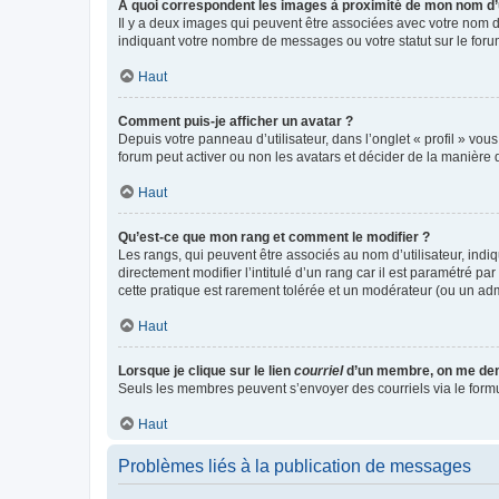
A quoi correspondent les images à proximité de mon nom d’u
Il y a deux images qui peuvent être associées avec votre nom d’
indiquant votre nombre de messages ou votre statut sur le fo
Haut
Comment puis-je afficher un avatar ?
Depuis votre panneau d’utilisateur, dans l’onglet « profil » vou
forum peut activer ou non les avatars et décider de la manière d
Haut
Qu’est-ce que mon rang et comment le modifier ?
Les rangs, qui peuvent être associés au nom d’utilisateur, ind
directement modifier l’intitulé d’un rang car il est paramétré p
cette pratique est rarement tolérée et un modérateur (ou un ad
Haut
Lorsque je clique sur le lien
courriel
d’un membre, on me de
Seuls les membres peuvent s’envoyer des courriels via le formulai
Haut
Problèmes liés à la publication de messages