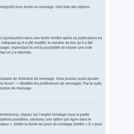
nregistré pour écrire un message. Une liste des options
 (quelquefois dans une durée limitée après sa publication) en
iquant qu’il a été modifié, le nombre de fois qu’il a été
sage, cependant ils ont la possibilité de laisser une note
elqu’un y a répondu.
rmulaire de rédaction de message. Vous pouvez aussi ajouter
du forum --> Modifier les préférences de message
). Par la suite,
daction de message.
ermissions), cliquez sur l’onglet
Sondage
sous la partie
ptions possibles, saisissez une option par ligne dans le
ateur », limiter la durée en jours du sondage (mettre « 0 » pour