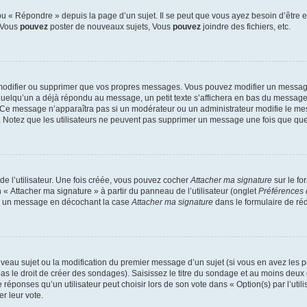
 « Répondre » depuis la page d’un sujet. Il se peut que vous ayez besoin d’être e
: Vous
pouvez
poster de nouveaux sujets, Vous
pouvez
joindre des fichiers, etc.
modifier ou supprimer que vos propres messages. Vous pouvez modifier un message
lqu’un a déjà répondu au message, un petit texte s’affichera en bas du message ind
n. Ce message n’apparaîtra pas si un modérateur ou un administrateur modifie le mes
ive. Notez que les utilisateurs ne peuvent pas supprimer un message une fois que qu
e l’utilisateur. Une fois créée, vous pouvez cocher
Attacher ma signature
sur le fo
 « Attacher ma signature » à partir du panneau de l’utilisateur (onglet
Préférences 
 à un message en décochant la case
Attacher ma signature
dans le formulaire de ré
ouveau sujet ou la modification du premier message d’un sujet (si vous en avez les p
 le droit de créer des sondages). Saisissez le titre du sondage et au moins deux o
onses qu’un utilisateur peut choisir lors de son vote dans « Option(s) par l’utilis
er leur vote.