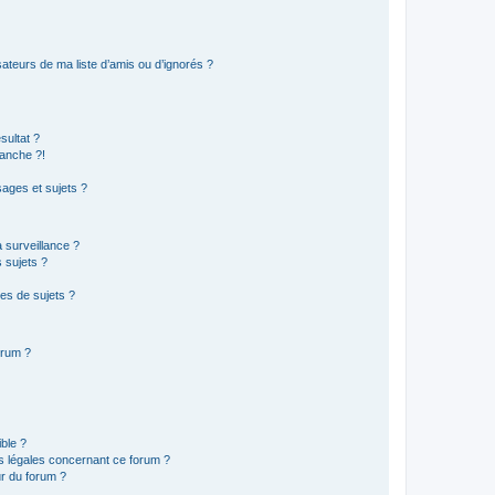
ateurs de ma liste d’amis ou d’ignorés ?
sultat ?
anche ?!
ages et sujets ?
a surveillance ?
 sujets ?
es de sujets ?
orum ?
ible ?
ns légales concernant ce forum ?
r du forum ?