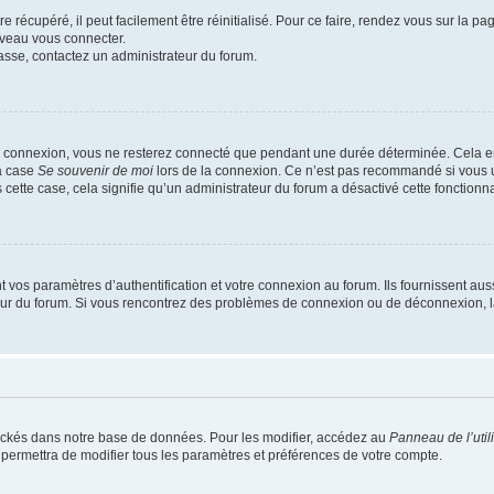
 récupéré, il peut facilement être réinitialisé. Pour ce faire, rendez vous sur la p
uveau vous connecter.
passe, contactez un administrateur du forum.
e connexion, vous ne resterez connecté que pendant une durée déterminée. Cela em
la case
Se souvenir de moi
lors de la connexion. Ce n’est pas recommandé si vous u
s cette case, cela signifie qu’un administrateur du forum a désactivé cette fonctionna
os paramètres d’authentification et votre connexion au forum. Ils fournissent aussi
teur du forum. Si vous rencontrez des problèmes de connexion ou de déconnexion, l
ockés dans notre base de données. Pour les modifier, accédez au
Panneau de l’util
 permettra de modifier tous les paramètres et préférences de votre compte.