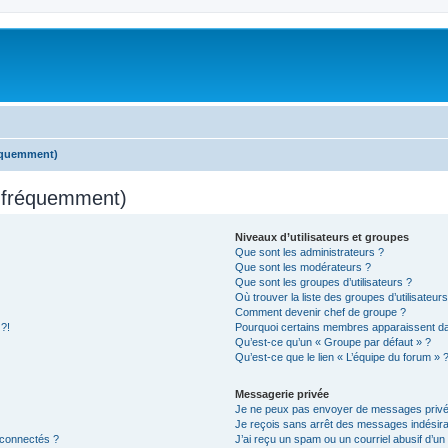
réquemment)
s fréquemment)
Niveaux d’utilisateurs et groupes
Que sont les administrateurs ?
Que sont les modérateurs ?
Que sont les groupes d’utilisateurs ?
Où trouver la liste des groupes d’utilisateur
Comment devenir chef de groupe ?
 ?!
Pourquoi certains membres apparaissent dan
Qu’est-ce qu’un « Groupe par défaut » ?
Qu’est-ce que le lien « L’équipe du forum » 
Messagerie privée
Je ne peux pas envoyer de messages privé
Je reçois sans arrêt des messages indésira
 connectés ?
J’ai reçu un spam ou un courriel abusif d’u