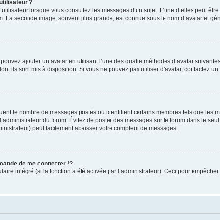
tilisateur ?
utilisateur lorsque vous consultez les messages d’un sujet. L’une d’elles peut êtr
rum. La seconde image, souvent plus grande, est connue sous le nom d’avatar et 
s pouvez ajouter un avatar en utilisant l’une des quatre méthodes d’avatar suivantes 
ont ils sont mis à disposition. Si vous ne pouvez pas utiliser d’avatar, contactez un
iquent le nombre de messages postés ou identifient certains membres tels que les 
ar l’administrateur du forum. Évitez de poster des messages sur le forum dans le seu
ministrateur) peut facilement abaisser votre compteur de messages.
mande de me connecter !?
re intégré (si la fonction a été activée par l’administrateur). Ceci pour empêcher l’u