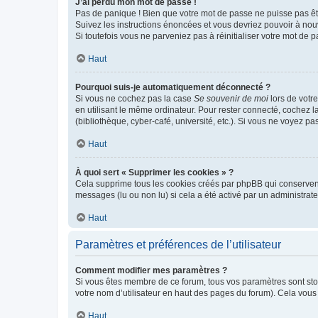
J’ai perdu mon mot de passe !
Pas de panique ! Bien que votre mot de passe ne puisse pas être
Suivez les instructions énoncées et vous devriez pouvoir à no
Si toutefois vous ne parveniez pas à réinitialiser votre mot de 
Haut
Pourquoi suis-je automatiquement déconnecté ?
Si vous ne cochez pas la case
Se souvenir de moi
lors de votr
en utilisant le même ordinateur. Pour rester connecté, cochez 
(bibliothèque, cyber-café, université, etc.). Si vous ne voyez pa
Haut
À quoi sert « Supprimer les cookies » ?
Cela supprime tous les cookies créés par phpBB qui conservent v
messages (lu ou non lu) si cela a été activé par un administra
Haut
Paramètres et préférences de l’utilisateur
Comment modifier mes paramètres ?
Si vous êtes membre de ce forum, tous vos paramètres sont st
votre nom d’utilisateur en haut des pages du forum). Cela vous
Haut