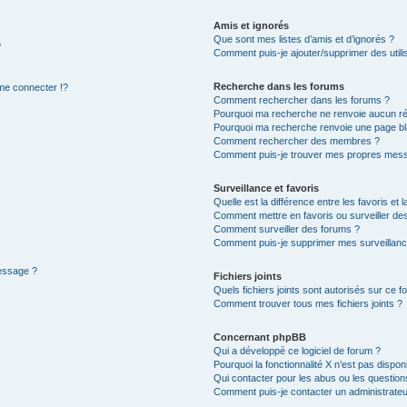
Amis et ignorés
Que sont mes listes d’amis et d’ignorés ?
?
Comment puis-je ajouter/supprimer des utilis
Recherche dans les forums
e connecter !?
Comment rechercher dans les forums ?
Pourquoi ma recherche ne renvoie aucun ré
Pourquoi ma recherche renvoie une page bl
Comment rechercher des membres ?
Comment puis-je trouver mes propres mess
Surveillance et favoris
Quelle est la différence entre les favoris et l
Comment mettre en favoris ou surveiller des
Comment surveiller des forums ?
Comment puis-je supprimer mes surveillanc
message ?
Fichiers joints
Quels fichiers joints sont autorisés sur ce f
Comment trouver tous mes fichiers joints ?
Concernant phpBB
Qui a développé ce logiciel de forum ?
Pourquoi la fonctionnalité X n’est pas dispon
Qui contacter pour les abus ou les questio
Comment puis-je contacter un administrateu