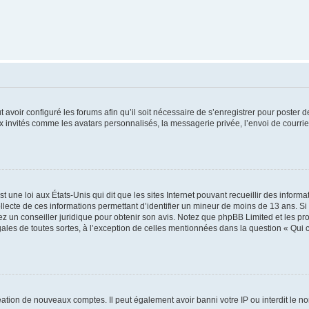
t avoir configuré les forums afin qu’il soit nécessaire de s’enregistrer pour poster
x invités comme les avatars personnalisés, la messagerie privée, l’envoi de courri
t une loi aux États-Unis qui dit que les sites Internet pouvant recueillir des infor
ollecte de ces informations permettant d’identifier un mineur de moins de 13 ans. S
tez un conseiller juridique pour obtenir son avis. Notez que phpBB Limited et les pr
gales de toutes sortes, à l’exception de celles mentionnées dans la question « Qui
réation de nouveaux comptes. Il peut également avoir banni votre IP ou interdit le no