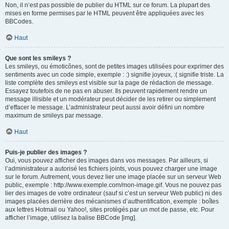
Non, il n’est pas possible de publier du HTML sur ce forum. La plupart des
mises en forme permises par le HTML peuvent être appliquées avec les
BBCodes.
Haut
Que sont les smileys ?
Les smileys, ou émoticônes, sont de petites images utilisées pour exprimer des
sentiments avec un code simple, exemple : :) signifie joyeux, :( signifie triste. La
liste complète des smileys est visible sur la page de rédaction de message.
Essayez toutefois de ne pas en abuser. Ils peuvent rapidement rendre un
message illisible et un modérateur peut décider de les retirer ou simplement
d’effacer le message. L’administrateur peut aussi avoir défini un nombre
maximum de smileys par message.
Haut
Puis-je publier des images ?
Oui, vous pouvez afficher des images dans vos messages. Par ailleurs, si
l’administrateur a autorisé les fichiers joints, vous pouvez charger une image
sur le forum. Autrement, vous devez lier une image placée sur un serveur Web
public, exemple : http://www.exemple.com/mon-image.gif. Vous ne pouvez pas
lier des images de votre ordinateur (sauf si c’est un serveur Web public) ni des
images placées derrière des mécanismes d’authentification, exemple : boîtes
aux lettres Hotmail ou Yahoo!, sites protégés par un mot de passe, etc. Pour
afficher l’image, utilisez la balise BBCode [img].