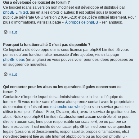
Qui a développé ce logiciel de forum ?
Ce logiciel (dans sa version non modifiée) est développé et distribué par
phpBB Limited
, qui en a les droits d’auteur. Il est publié sous la licence
publique générale GNU version 2 (GPL-2.0) et peut être diffusé librement. Pour
plus d’informations, visitez la page «
À propos de phpBB
» (en anglais).
Haut
Pourquoi la fonctionnalité X n’est pas disponible ?
Ce logiciel a été développé et mis sous licence par phpBB Limited. Si vous
pensez qu’une fonctionnalité nécessite d’être ajoutée, visitez la page
phpBB Ideas
(en anglais) où vous pouvez voter pour des idées proposées ou
en suggérer de nouvelles.
Haut
Qui contacter pour les abus ou les questions légales concernant ce
forum ?
Contactez n’importe lequel des administrateurs de la liste « L’équipe du
forum ». Si vous restez sans réponse alors prenez contact avec le propriétaire
du domaine (en faisant une
recherche sur whois
) ou si un service gratuit est
utilisé (exemple : Yahoo!, Free, f2s.com, etc.), avec le service de gestion ou des
abus. Notez que phpBB Limited
n’a absolument aucun contrôle
et ne peut
être, en aucun cas, tenu pour responsable sur
comment
,
où
ou
par qui
ce
forum est utilisé. Il est inutile de contacter phpBB Limited pour toute question
légale (cessions et désistements, responsabilité, propos diffamatoires, etc.)
non directement liée
au site Internet phpbb.com ou au logiciel phpBB lui-