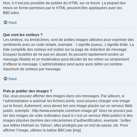
Non, il n’est pas possible de publier du HTML sur ce forum. La plupart des
mises en forme permises par le HTML peuvent être appliquées avec les
BBCodes.
Haut
Que sont les smileys ?
Les smileys, ou émoticônes, sont de petites images utilisées pour exprimer des
sentiments avec un code simple, exemple : :) signifie joyeux, :( signifie triste. La
liste complète des smileys est visible sur la page de rédaction de message.
Essayez toutefois de ne pas en abuser. Ils peuvent rapidement rendre un
message illisible et un modérateur peut décider de les retirer ou simplement
d’effacer le message. L’administrateur peut aussi avoir défini un nombre
maximum de smileys par message.
Haut
Puis-je publier des images ?
Oui, vous pouvez afficher des images dans vos messages. Par ailleurs, si
l’administrateur a autorisé les fichiers joints, vous pouvez charger une image
sur le forum. Autrement, vous devez lier une image placée sur un serveur Web
public, exemple : http://www.exemple.com/mon-image.gif. Vous ne pouvez pas
lier des images de votre ordinateur (sauf si c’est un serveur Web public) ni des
images placées derrière des mécanismes d’authentification, exemple : boîtes
aux lettres Hotmail ou Yahoo!, sites protégés par un mot de passe, etc. Pour
afficher l’image, utilisez la balise BBCode [img].