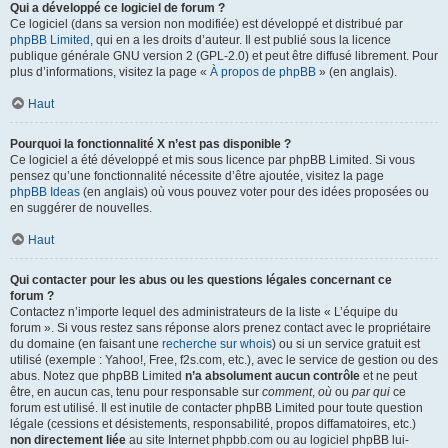
Qui a développé ce logiciel de forum ?
Ce logiciel (dans sa version non modifiée) est développé et distribué par
phpBB Limited
, qui en a les droits d’auteur. Il est publié sous la licence
publique générale GNU version 2 (GPL-2.0) et peut être diffusé librement. Pour
plus d’informations, visitez la page «
À propos de phpBB
» (en anglais).
Haut
Pourquoi la fonctionnalité X n’est pas disponible ?
Ce logiciel a été développé et mis sous licence par phpBB Limited. Si vous
pensez qu’une fonctionnalité nécessite d’être ajoutée, visitez la page
phpBB Ideas
(en anglais) où vous pouvez voter pour des idées proposées ou
en suggérer de nouvelles.
Haut
Qui contacter pour les abus ou les questions légales concernant ce
forum ?
Contactez n’importe lequel des administrateurs de la liste « L’équipe du
forum ». Si vous restez sans réponse alors prenez contact avec le propriétaire
du domaine (en faisant une
recherche sur whois
) ou si un service gratuit est
utilisé (exemple : Yahoo!, Free, f2s.com, etc.), avec le service de gestion ou des
abus. Notez que phpBB Limited
n’a absolument aucun contrôle
et ne peut
être, en aucun cas, tenu pour responsable sur
comment
,
où
ou
par qui
ce
forum est utilisé. Il est inutile de contacter phpBB Limited pour toute question
légale (cessions et désistements, responsabilité, propos diffamatoires, etc.)
non directement liée
au site Internet phpbb.com ou au logiciel phpBB lui-