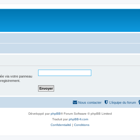
iée via votre panneau
enregistrement.
Nous contacter
L’équipe du forum
Développé par
phpBB
® Forum Software © phpBB Limited
Traduit par
phpBB-fr.com
Confidentialité
|
Conditions