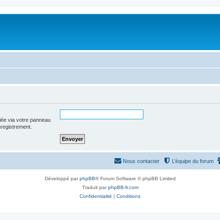
iée via votre panneau
enregistrement.
Nous contacter
L’équipe du forum
Développé par
phpBB
® Forum Software © phpBB Limited
Traduit par
phpBB-fr.com
Confidentialité
|
Conditions