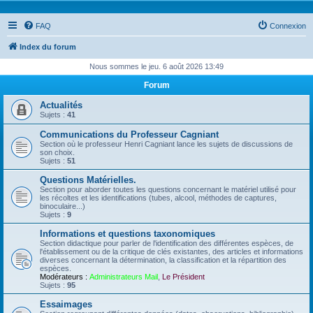
FAQ
Connexion
Index du forum
Nous sommes le jeu. 6 août 2026 13:49
Forum
Actualités
Sujets :
41
Communications du Professeur Cagniant
Section où le professeur Henri Cagniant lance les sujets de discussions de
son choix.
Sujets :
51
Questions Matérielles.
Section pour aborder toutes les questions concernant le matériel utilisé pour
les récoltes et les identifications (tubes, alcool, méthodes de captures,
binoculaire...)
Sujets :
9
Informations et questions taxonomiques
Section didactique pour parler de l'identification des différentes espèces, de
l'établissement ou de la critique de clés existantes, des articles et informations
diverses concernant la détermination, la classification et la répartition des
espèces.
Modérateurs :
Administrateurs Mail
,
Le Président
Sujets :
95
Essaimages