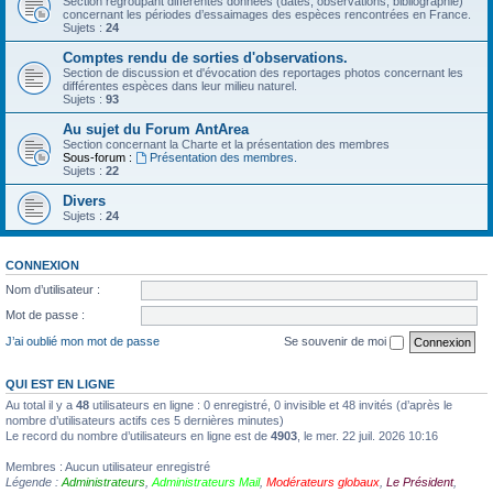
Section regroupant différentes données (dates, observations, bibliographie)
concernant les périodes d’essaimages des espèces rencontrées en France.
Sujets :
24
Comptes rendu de sorties d'observations.
Section de discussion et d'évocation des reportages photos concernant les
différentes espèces dans leur milieu naturel.
Sujets :
93
Au sujet du Forum AntArea
Section concernant la Charte et la présentation des membres
Sous-forum :
Présentation des membres.
Sujets :
22
Divers
Sujets :
24
CONNEXION
Nom d’utilisateur :
Mot de passe :
J’ai oublié mon mot de passe
Se souvenir de moi
QUI EST EN LIGNE
Au total il y a
48
utilisateurs en ligne : 0 enregistré, 0 invisible et 48 invités (d’après le
nombre d’utilisateurs actifs ces 5 dernières minutes)
Le record du nombre d’utilisateurs en ligne est de
4903
, le mer. 22 juil. 2026 10:16
Membres : Aucun utilisateur enregistré
Légende :
Administrateurs
,
Administrateurs Mail
,
Modérateurs globaux
,
Le Président
,