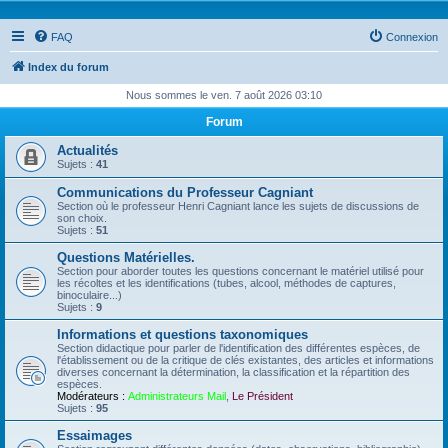
FAQ
Connexion
Index du forum
Nous sommes le ven. 7 août 2026 03:10
Forum
Actualités
Sujets :
41
Communications du Professeur Cagniant
Section où le professeur Henri Cagniant lance les sujets de discussions de
son choix.
Sujets :
51
Questions Matérielles.
Section pour aborder toutes les questions concernant le matériel utilisé pour
les récoltes et les identifications (tubes, alcool, méthodes de captures,
binoculaire...)
Sujets :
9
Informations et questions taxonomiques
Section didactique pour parler de l'identification des différentes espèces, de
l'établissement ou de la critique de clés existantes, des articles et informations
diverses concernant la détermination, la classification et la répartition des
espèces.
Modérateurs :
Administrateurs Mail
,
Le Président
Sujets :
95
Essaimages