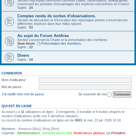
Section regroupant différentes données (dates, observations, bibliographie)
concernant les périodes d’essaimages des espèces rencontrées en France.
Sujets :
24
Comptes rendu de sorties d'observations.
Section de discussion et d'évocation des reportages photos concernant les
différentes espèces dans leur milieu naturel.
Sujets :
93
Au sujet du Forum AntArea
Section concernant la Charte et la présentation des membres
Sous-forum :
Présentation des membres.
Sujets :
22
Divers
Sujets :
24
CONNEXION
Nom d’utilisateur :
Mot de passe :
J’ai oublié mon mot de passe
Se souvenir de moi
QUI EST EN LIGNE
Au total il y a
11
utilisateurs en ligne : 2 enregistrés, 0 invisible et 9 invités (d’après le
nombre d’utilisateurs actifs ces 5 dernières minutes)
Le record du nombre d’utilisateurs en ligne est de
4903
, le mer. 22 juil. 2026 10:16
Membres :
Amazon [Bot]
,
Bing [Bot]
Légende :
Administrateurs
,
Administrateurs Mail
,
Modérateurs globaux
,
Le Président
,