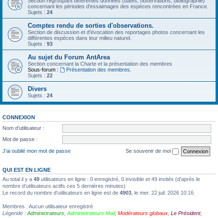
Section regroupant différentes données (dates, observations, bibliographie)
concernant les périodes d’essaimages des espèces rencontrées en France.
Sujets :
24
Comptes rendu de sorties d'observations.
Section de discussion et d'évocation des reportages photos concernant les
différentes espèces dans leur milieu naturel.
Sujets :
93
Au sujet du Forum AntArea
Section concernant la Charte et la présentation des membres
Sous-forum :
Présentation des membres.
Sujets :
22
Divers
Sujets :
24
CONNEXION
Nom d’utilisateur :
Mot de passe :
J’ai oublié mon mot de passe
Se souvenir de moi
QUI EST EN LIGNE
Au total il y a
49
utilisateurs en ligne : 0 enregistré, 0 invisible et 49 invités (d’après le
nombre d’utilisateurs actifs ces 5 dernières minutes)
Le record du nombre d’utilisateurs en ligne est de
4903
, le mer. 22 juil. 2026 10:16
Membres : Aucun utilisateur enregistré
Légende :
Administrateurs
,
Administrateurs Mail
,
Modérateurs globaux
,
Le Président
,