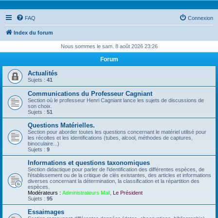
FAQ
Connexion
Index du forum
Nous sommes le sam. 8 août 2026 23:26
Forum
Actualités
Sujets :
41
Communications du Professeur Cagniant
Section où le professeur Henri Cagniant lance les sujets de discussions de
son choix.
Sujets :
51
Questions Matérielles.
Section pour aborder toutes les questions concernant le matériel utilisé pour
les récoltes et les identifications (tubes, alcool, méthodes de captures,
binoculaire...)
Sujets :
9
Informations et questions taxonomiques
Section didactique pour parler de l'identification des différentes espèces, de
l'établissement ou de la critique de clés existantes, des articles et informations
diverses concernant la détermination, la classification et la répartition des
espèces.
Modérateurs :
Administrateurs Mail
,
Le Président
Sujets :
95
Essaimages