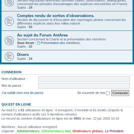
Section regroupant différentes données (dates, observations, bibliographie)
concernant les périodes d’essaimages des espèces rencontrées en France.
Sujets :
24
Comptes rendu de sorties d'observations.
Section de discussion et d'évocation des reportages photos concernant les
différentes espèces dans leur milieu naturel.
Sujets :
93
Au sujet du Forum AntArea
Section concernant la Charte et la présentation des membres
Sous-forum :
Présentation des membres.
Sujets :
22
Divers
Sujets :
24
CONNEXION
Nom d’utilisateur :
Mot de passe :
J’ai oublié mon mot de passe
Se souvenir de moi
QUI EST EN LIGNE
Au total il y a
61
utilisateurs en ligne : 0 enregistré, 0 invisible et 61 invités (d’après le
nombre d’utilisateurs actifs ces 5 dernières minutes)
Le record du nombre d’utilisateurs en ligne est de
4903
, le mer. 22 juil. 2026 10:16
Membres : Aucun utilisateur enregistré
Légende :
Administrateurs
,
Administrateurs Mail
,
Modérateurs globaux
,
Le Président
,