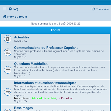
FAQ
Connexion
Index du forum
Nous sommes le sam. 8 août 2026 23:29
Forum
Actualités
Sujets :
41
Communications du Professeur Cagniant
Section où le professeur Henri Cagniant lance les sujets de discussions de
son choix.
Sujets :
51
Questions Matérielles.
Section pour aborder toutes les questions concernant le matériel utilisé pour
les récoltes et les identifications (tubes, alcool, méthodes de captures,
binoculaire...)
Sujets :
9
Informations et questions taxonomiques
Section didactique pour parler de l'identification des différentes espèces, de
l'établissement ou de la critique de clés existantes, des articles et informations
diverses concernant la détermination, la classification et la répartition des
espèces.
Modérateurs :
Administrateurs Mail
,
Le Président
Sujets :
95
Essaimages