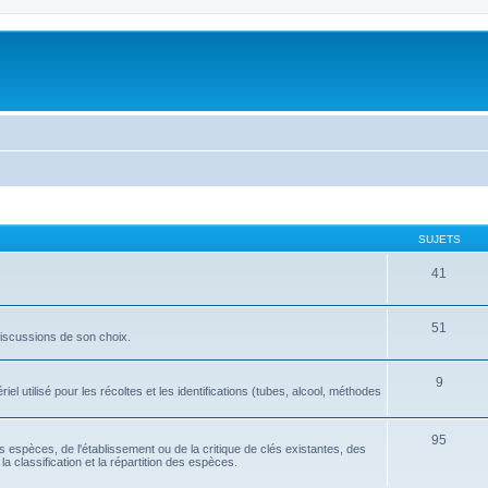
SUJETS
41
51
discussions de son choix.
9
l utilisé pour les récoltes et les identifications (tubes, alcool, méthodes
95
tes espèces, de l'établissement ou de la critique de clés existantes, des
la classification et la répartition des espèces.