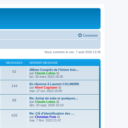
Connexion
Nous sommes le ven. 7 août 2026 13:36
MESSAGES
DERNIER MESSAGE
28ème Congrès de l'Union Inte…
53
V
par
Claude Lebas
o
lun. 30 mars 2015 18:36
i
r
En réponse à Laurent COLINDRE
144
l
V
par
Henri Cagniant
e
o
mar. 17 oct. 2023 15:09
d
i
e
r
Re: Achat de tube et quelques…
68
r
l
V
par
Claude Lebas
n
e
o
dim. 20 sept. 2020 10:19
i
d
i
e
e
r
Re: Clé d’identification des …
r
r
426
l
V
par
Christian Foin
m
n
e
o
mar. 7 févr. 2023 21:47
e
i
d
i
s
e
e
r
s