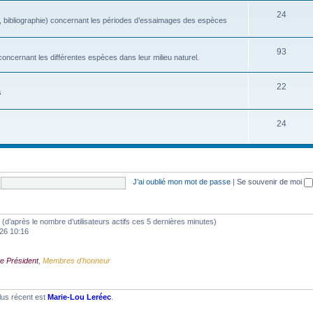
24
, bibliographie) concernant les périodes d’essaimages des espèces
93
oncernant les différentes espèces dans leur milieu naturel.
22
s
24
J’ai oublié mon mot de passe
|
Se souvenir de moi
tés (d’après le nombre d’utilisateurs actifs ces 5 dernières minutes)
2026 10:16
e Président
,
Membres d'honneur
lus récent est
Marie-Lou Leréec
.