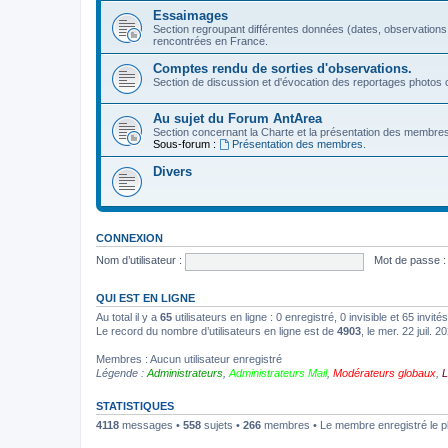
Essaimages
Section regroupant différentes données (dates, observations
rencontrées en France.
Comptes rendu de sorties d'observations.
Section de discussion et d'évocation des reportages photos c
Au sujet du Forum AntArea
Section concernant la Charte et la présentation des membre
Sous-forum :
Présentation des membres.
Divers
CONNEXION
Nom d’utilisateur :
Mot de passe :
QUI EST EN LIGNE
Au total il y a
65
utilisateurs en ligne : 0 enregistré, 0 invisible et 65 invi
Le record du nombre d’utilisateurs en ligne est de
4903
, le mer. 22 juil. 
Membres : Aucun utilisateur enregistré
Légende :
Administrateurs
,
Administrateurs Mail
,
Modérateurs globaux
,
L
STATISTIQUES
4118
messages •
558
sujets •
266
membres • Le membre enregistré le p