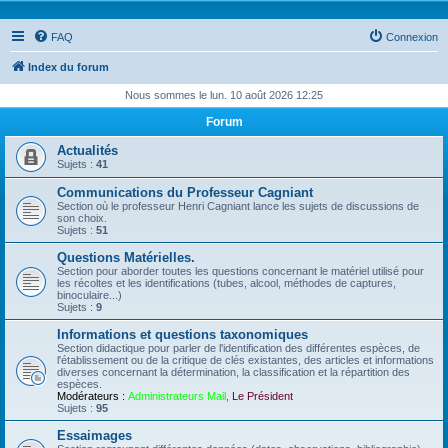
FAQ
Connexion
Index du forum
Nous sommes le lun. 10 août 2026 12:25
Forum
Actualités
Sujets :
41
Communications du Professeur Cagniant
Section où le professeur Henri Cagniant lance les sujets de discussions de
son choix.
Sujets :
51
Questions Matérielles.
Section pour aborder toutes les questions concernant le matériel utilisé pour
les récoltes et les identifications (tubes, alcool, méthodes de captures,
binoculaire...)
Sujets :
9
Informations et questions taxonomiques
Section didactique pour parler de l'identification des différentes espèces, de
l'établissement ou de la critique de clés existantes, des articles et informations
diverses concernant la détermination, la classification et la répartition des
espèces.
Modérateurs :
Administrateurs Mail
,
Le Président
Sujets :
95
Essaimages