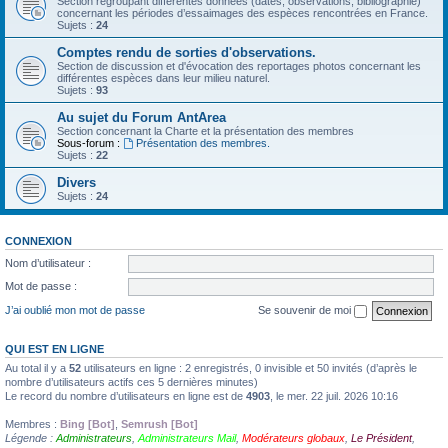
Section regroupant différentes données (dates, observations, bibliographie)
concernant les périodes d’essaimages des espèces rencontrées en France.
Sujets :
24
Comptes rendu de sorties d'observations.
Section de discussion et d'évocation des reportages photos concernant les
différentes espèces dans leur milieu naturel.
Sujets :
93
Au sujet du Forum AntArea
Section concernant la Charte et la présentation des membres
Sous-forum :
Présentation des membres.
Sujets :
22
Divers
Sujets :
24
CONNEXION
Nom d’utilisateur :
Mot de passe :
J’ai oublié mon mot de passe
Se souvenir de moi
QUI EST EN LIGNE
Au total il y a
52
utilisateurs en ligne : 2 enregistrés, 0 invisible et 50 invités (d’après le
nombre d’utilisateurs actifs ces 5 dernières minutes)
Le record du nombre d’utilisateurs en ligne est de
4903
, le mer. 22 juil. 2026 10:16
Membres :
Bing [Bot]
,
Semrush [Bot]
Légende :
Administrateurs
,
Administrateurs Mail
,
Modérateurs globaux
,
Le Président
,