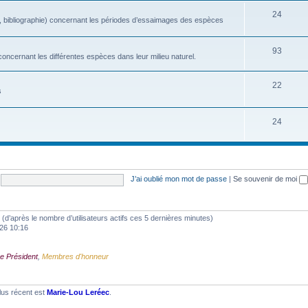
24
, bibliographie) concernant les périodes d’essaimages des espèces
93
oncernant les différentes espèces dans leur milieu naturel.
22
s
24
J’ai oublié mon mot de passe
|
Se souvenir de moi
tés (d’après le nombre d’utilisateurs actifs ces 5 dernières minutes)
2026 10:16
e Président
,
Membres d'honneur
lus récent est
Marie-Lou Leréec
.