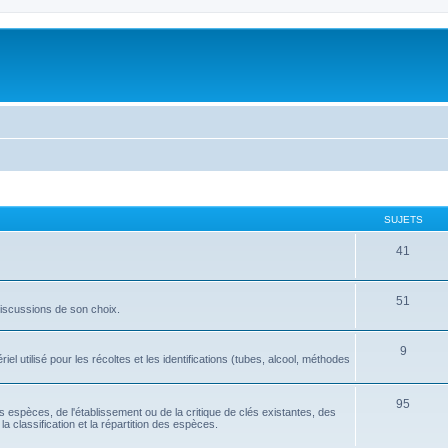
SUJETS
41
51
discussions de son choix.
9
l utilisé pour les récoltes et les identifications (tubes, alcool, méthodes
95
tes espèces, de l'établissement ou de la critique de clés existantes, des
la classification et la répartition des espèces.