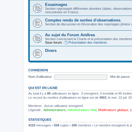
Essaimages
Section regroupant différentes données (dates, observations
rencontrées en France.
Comptes rendu de sorties d'observations.
Section de discussion et d'évocation des reportages photos c
Au sujet du Forum AntArea
Section concernant la Charte et la présentation des membre
Sous-forum :
Présentation des membres.
Divers
CONNEXION
Nom d’utilisateur :
Mot de passe :
QUI EST EN LIGNE
Au total il y a
85
utilisateurs en ligne : 0 enregistré, 0 invisible et 85 invi
Le record du nombre d’utilisateurs en ligne est de
4903
, le mer. 22 juil. 
Membres : Aucun utilisateur enregistré
Légende :
Administrateurs
,
Administrateurs Mail
,
Modérateurs globaux
,
L
STATISTIQUES
4118
messages •
558
sujets •
266
membres • Le membre enregistré le p