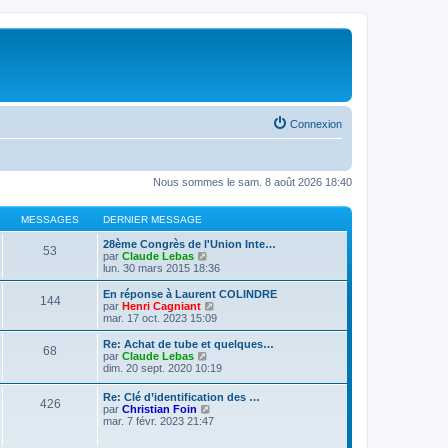
Connexion
Nous sommes le sam. 8 août 2026 18:40
MESSAGES
DERNIER MESSAGE
28ème Congrès de l'Union Inte…
53
V
par
Claude Lebas
o
lun. 30 mars 2015 18:36
i
r
En réponse à Laurent COLINDRE
144
l
V
par
Henri Cagniant
e
o
mar. 17 oct. 2023 15:09
d
i
e
r
Re: Achat de tube et quelques…
68
r
l
V
par
Claude Lebas
n
e
o
dim. 20 sept. 2020 10:19
i
d
i
e
e
r
Re: Clé d’identification des …
r
r
426
l
V
par
Christian Foin
m
n
e
o
mar. 7 févr. 2023 21:47
e
i
d
i
s
e
e
r
s