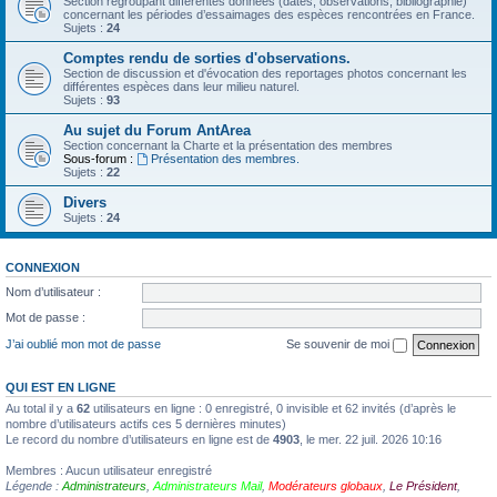
Section regroupant différentes données (dates, observations, bibliographie)
concernant les périodes d’essaimages des espèces rencontrées en France.
Sujets :
24
Comptes rendu de sorties d'observations.
Section de discussion et d'évocation des reportages photos concernant les
différentes espèces dans leur milieu naturel.
Sujets :
93
Au sujet du Forum AntArea
Section concernant la Charte et la présentation des membres
Sous-forum :
Présentation des membres.
Sujets :
22
Divers
Sujets :
24
CONNEXION
Nom d’utilisateur :
Mot de passe :
J’ai oublié mon mot de passe
Se souvenir de moi
QUI EST EN LIGNE
Au total il y a
62
utilisateurs en ligne : 0 enregistré, 0 invisible et 62 invités (d’après le
nombre d’utilisateurs actifs ces 5 dernières minutes)
Le record du nombre d’utilisateurs en ligne est de
4903
, le mer. 22 juil. 2026 10:16
Membres : Aucun utilisateur enregistré
Légende :
Administrateurs
,
Administrateurs Mail
,
Modérateurs globaux
,
Le Président
,