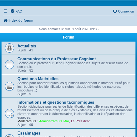
FAQ
Connexion
Index du forum
Nous sommes le dim. 9 août 2026 09:35
Forum
Actualités
Sujets :
41
Communications du Professeur Cagniant
Section où le professeur Henri Cagniant lance les sujets de discussions de
son choix.
Sujets :
51
Questions Matérielles.
Section pour aborder toutes les questions concernant le matériel utilisé pour
les récoltes et les identifications (tubes, alcool, méthodes de captures,
binoculaire...)
Sujets :
9
Informations et questions taxonomiques
Section didactique pour parler de l'identification des différentes espèces, de
l'établissement ou de la critique de clés existantes, des articles et informations
diverses concernant la détermination, la classification et la répartition des
espèces.
Modérateurs :
Administrateurs Mail
,
Le Président
Sujets :
95
Essaimages