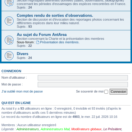
Section regroupant différentes données (dates, observations, bibliographie)
concernant les périodes d’essaimages des espèces rencontrées en France.
Sujets :
24
Comptes rendu de sorties d'observations.
Section de discussion et d'évocation des reportages photos concernant les
différentes espèces dans leur milieu naturel.
Sujets :
93
Au sujet du Forum AntArea
Section concernant la Charte et la présentation des membres
Sous-forum :
Présentation des membres.
Sujets :
22
Divers
Sujets :
24
CONNEXION
Nom d’utilisateur :
Mot de passe :
J’ai oublié mon mot de passe
Se souvenir de moi
QUI EST EN LIGNE
Au total il y a
93
utilisateurs en ligne : 0 enregistré, 0 invisible et 93 invités (d’après le
nombre d’utilisateurs actifs ces 5 dernières minutes)
Le record du nombre d’utilisateurs en ligne est de
4903
, le mer. 22 juil. 2026 10:16
Membres : Aucun utilisateur enregistré
Légende :
Administrateurs
,
Administrateurs Mail
,
Modérateurs globaux
,
Le Président
,