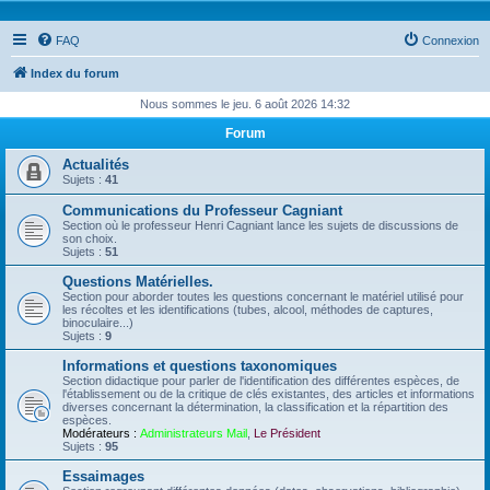
FAQ
Connexion
Index du forum
Nous sommes le jeu. 6 août 2026 14:32
Forum
Actualités
Sujets :
41
Communications du Professeur Cagniant
Section où le professeur Henri Cagniant lance les sujets de discussions de
son choix.
Sujets :
51
Questions Matérielles.
Section pour aborder toutes les questions concernant le matériel utilisé pour
les récoltes et les identifications (tubes, alcool, méthodes de captures,
binoculaire...)
Sujets :
9
Informations et questions taxonomiques
Section didactique pour parler de l'identification des différentes espèces, de
l'établissement ou de la critique de clés existantes, des articles et informations
diverses concernant la détermination, la classification et la répartition des
espèces.
Modérateurs :
Administrateurs Mail
,
Le Président
Sujets :
95
Essaimages