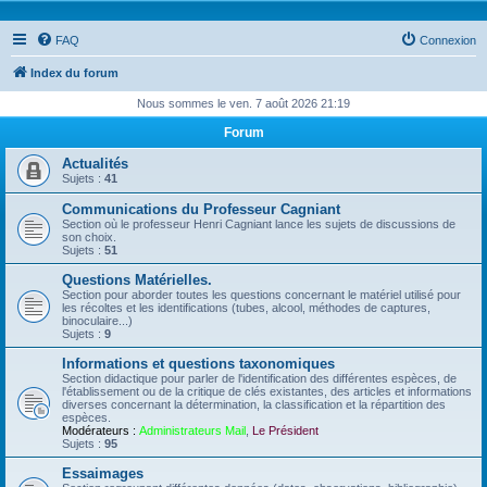
FAQ
Connexion
Index du forum
Nous sommes le ven. 7 août 2026 21:19
Forum
Actualités
Sujets :
41
Communications du Professeur Cagniant
Section où le professeur Henri Cagniant lance les sujets de discussions de
son choix.
Sujets :
51
Questions Matérielles.
Section pour aborder toutes les questions concernant le matériel utilisé pour
les récoltes et les identifications (tubes, alcool, méthodes de captures,
binoculaire...)
Sujets :
9
Informations et questions taxonomiques
Section didactique pour parler de l'identification des différentes espèces, de
l'établissement ou de la critique de clés existantes, des articles et informations
diverses concernant la détermination, la classification et la répartition des
espèces.
Modérateurs :
Administrateurs Mail
,
Le Président
Sujets :
95
Essaimages