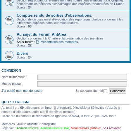
Section regroupant différentes données (dates, observations, bibliographie)
concernant les périodes d’essaimages des espèces rencontrées en France.
Sujets :
24
Comptes rendu de sorties d'observations.
Section de discussion et d'évocation des reportages photos concernant les
différentes espèces dans leur milieu naturel.
Sujets :
93
Au sujet du Forum AntArea
Section concernant la Charte et la présentation des membres
Sous-forum :
Présentation des membres.
Sujets :
22
Divers
Sujets :
24
CONNEXION
Nom d’utilisateur :
Mot de passe :
J’ai oublié mon mot de passe
Se souvenir de moi
QUI EST EN LIGNE
Au total il y a
69
utilisateurs en ligne : 0 enregistré, 0 invisible et 69 invités (d’après le
nombre d’utilisateurs actifs ces 5 dernières minutes)
Le record du nombre d’utilisateurs en ligne est de
4903
, le mer. 22 juil. 2026 10:16
Membres : Aucun utilisateur enregistré
Légende :
Administrateurs
,
Administrateurs Mail
,
Modérateurs globaux
,
Le Président
,