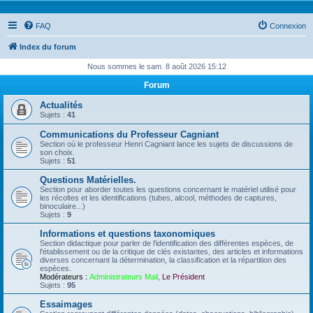
FAQ
Connexion
Index du forum
Nous sommes le sam. 8 août 2026 15:12
Forum
Actualités
Sujets :
41
Communications du Professeur Cagniant
Section où le professeur Henri Cagniant lance les sujets de discussions de
son choix.
Sujets :
51
Questions Matérielles.
Section pour aborder toutes les questions concernant le matériel utilisé pour
les récoltes et les identifications (tubes, alcool, méthodes de captures,
binoculaire...)
Sujets :
9
Informations et questions taxonomiques
Section didactique pour parler de l'identification des différentes espèces, de
l'établissement ou de la critique de clés existantes, des articles et informations
diverses concernant la détermination, la classification et la répartition des
espèces.
Modérateurs :
Administrateurs Mail
,
Le Président
Sujets :
95
Essaimages