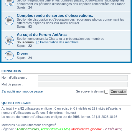
Section regroupant différentes données (dates, observations, bibliographie)
concernant les périodes d’essaimages des espèces rencontrées en France.
Sujets :
24
Comptes rendu de sorties d'observations.
Section de discussion et d'évocation des reportages photos concernant les
différentes espèces dans leur milieu naturel.
Sujets :
93
Au sujet du Forum AntArea
Section concernant la Charte et la présentation des membres
Sous-forum :
Présentation des membres.
Sujets :
22
Divers
Sujets :
24
CONNEXION
Nom d’utilisateur :
Mot de passe :
J’ai oublié mon mot de passe
Se souvenir de moi
QUI EST EN LIGNE
Au total il y a
52
utilisateurs en ligne : 0 enregistré, 0 invisible et 52 invités (d’après le
nombre d’utilisateurs actifs ces 5 dernières minutes)
Le record du nombre d’utilisateurs en ligne est de
4903
, le mer. 22 juil. 2026 10:16
Membres : Aucun utilisateur enregistré
Légende :
Administrateurs
,
Administrateurs Mail
,
Modérateurs globaux
,
Le Président
,