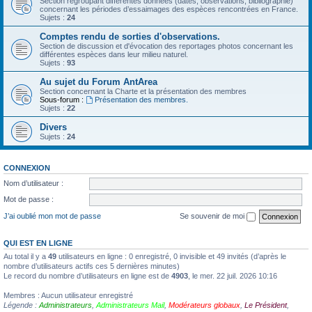
Section regroupant différentes données (dates, observations, bibliographie)
concernant les périodes d’essaimages des espèces rencontrées en France.
Sujets :
24
Comptes rendu de sorties d'observations.
Section de discussion et d'évocation des reportages photos concernant les
différentes espèces dans leur milieu naturel.
Sujets :
93
Au sujet du Forum AntArea
Section concernant la Charte et la présentation des membres
Sous-forum :
Présentation des membres.
Sujets :
22
Divers
Sujets :
24
CONNEXION
Nom d’utilisateur :
Mot de passe :
J’ai oublié mon mot de passe
Se souvenir de moi
QUI EST EN LIGNE
Au total il y a
49
utilisateurs en ligne : 0 enregistré, 0 invisible et 49 invités (d’après le
nombre d’utilisateurs actifs ces 5 dernières minutes)
Le record du nombre d’utilisateurs en ligne est de
4903
, le mer. 22 juil. 2026 10:16
Membres : Aucun utilisateur enregistré
Légende :
Administrateurs
,
Administrateurs Mail
,
Modérateurs globaux
,
Le Président
,