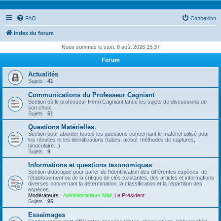
FAQ
Connexion
Index du forum
Nous sommes le sam. 8 août 2026 15:37
Forum
Actualités
Sujets :
41
Communications du Professeur Cagniant
Section où le professeur Henri Cagniant lance les sujets de discussions de
son choix.
Sujets :
51
Questions Matérielles.
Section pour aborder toutes les questions concernant le matériel utilisé pour
les récoltes et les identifications (tubes, alcool, méthodes de captures,
binoculaire...)
Sujets :
9
Informations et questions taxonomiques
Section didactique pour parler de l'identification des différentes espèces, de
l'établissement ou de la critique de clés existantes, des articles et informations
diverses concernant la détermination, la classification et la répartition des
espèces.
Modérateurs :
Administrateurs Mail
,
Le Président
Sujets :
95
Essaimages