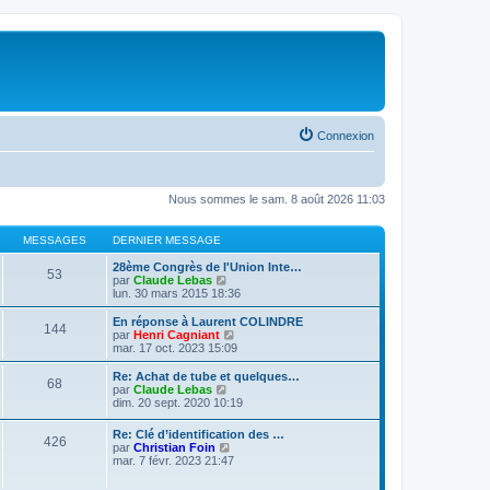
Connexion
Nous sommes le sam. 8 août 2026 11:03
MESSAGES
DERNIER MESSAGE
28ème Congrès de l'Union Inte…
53
V
par
Claude Lebas
o
lun. 30 mars 2015 18:36
i
r
En réponse à Laurent COLINDRE
144
l
V
par
Henri Cagniant
e
o
mar. 17 oct. 2023 15:09
d
i
e
r
Re: Achat de tube et quelques…
68
r
l
V
par
Claude Lebas
n
e
o
dim. 20 sept. 2020 10:19
i
d
i
e
e
r
Re: Clé d’identification des …
r
r
426
l
V
par
Christian Foin
m
n
e
o
mar. 7 févr. 2023 21:47
e
i
d
i
s
e
e
r
s