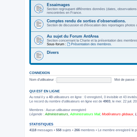
Essaimages
Section regroupant différentes données (dates, observations
rencontrées en France.
Comptes rendu de sorties d'observations.
Section de discussion et d'évocation des reportages photos c
Au sujet du Forum AntArea
Section concernant la Charte et la présentation des membre
Sous-forum :
Présentation des membres.
Divers
CONNEXION
Nom d’utilisateur :
Mot de passe :
QUI EST EN LIGNE
Au total il y a
43
utilisateurs en ligne : 0 enregistré, 0 invisible et 43 invi
Le record du nombre d’utilisateurs en ligne est de
4903
, le mer. 22 juil. 
Membres : Aucun utilisateur enregistré
Légende :
Administrateurs
,
Administrateurs Mail
,
Modérateurs globaux
,
L
STATISTIQUES
4118
messages •
558
sujets •
266
membres • Le membre enregistré le p