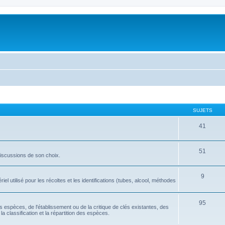
SUJETS
41
51
discussions de son choix.
9
l utilisé pour les récoltes et les identifications (tubes, alcool, méthodes
95
tes espèces, de l'établissement ou de la critique de clés existantes, des
la classification et la répartition des espèces.