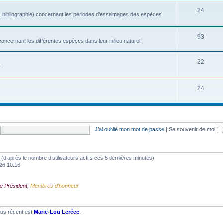
24
, bibliographie) concernant les périodes d’essaimages des espèces
93
oncernant les différentes espèces dans leur milieu naturel.
22
s
24
J’ai oublié mon mot de passe
|
Se souvenir de moi
tés (d’après le nombre d’utilisateurs actifs ces 5 dernières minutes)
2026 10:16
e Président
,
Membres d'honneur
lus récent est
Marie-Lou Leréec
.