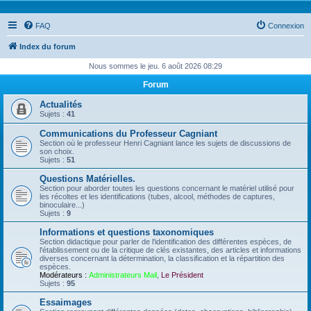
FAQ
Connexion
Index du forum
Nous sommes le jeu. 6 août 2026 08:29
Forum
Actualités
Sujets :
41
Communications du Professeur Cagniant
Section où le professeur Henri Cagniant lance les sujets de discussions de
son choix.
Sujets :
51
Questions Matérielles.
Section pour aborder toutes les questions concernant le matériel utilisé pour
les récoltes et les identifications (tubes, alcool, méthodes de captures,
binoculaire...)
Sujets :
9
Informations et questions taxonomiques
Section didactique pour parler de l'identification des différentes espèces, de
l'établissement ou de la critique de clés existantes, des articles et informations
diverses concernant la détermination, la classification et la répartition des
espèces.
Modérateurs :
Administrateurs Mail
,
Le Président
Sujets :
95
Essaimages