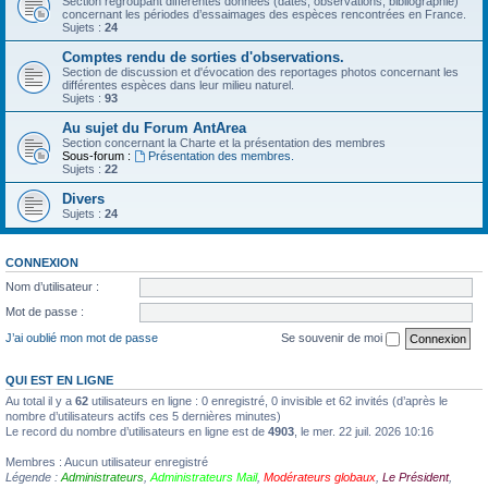
Section regroupant différentes données (dates, observations, bibliographie)
concernant les périodes d’essaimages des espèces rencontrées en France.
Sujets :
24
Comptes rendu de sorties d'observations.
Section de discussion et d'évocation des reportages photos concernant les
différentes espèces dans leur milieu naturel.
Sujets :
93
Au sujet du Forum AntArea
Section concernant la Charte et la présentation des membres
Sous-forum :
Présentation des membres.
Sujets :
22
Divers
Sujets :
24
CONNEXION
Nom d’utilisateur :
Mot de passe :
J’ai oublié mon mot de passe
Se souvenir de moi
QUI EST EN LIGNE
Au total il y a
62
utilisateurs en ligne : 0 enregistré, 0 invisible et 62 invités (d’après le
nombre d’utilisateurs actifs ces 5 dernières minutes)
Le record du nombre d’utilisateurs en ligne est de
4903
, le mer. 22 juil. 2026 10:16
Membres : Aucun utilisateur enregistré
Légende :
Administrateurs
,
Administrateurs Mail
,
Modérateurs globaux
,
Le Président
,