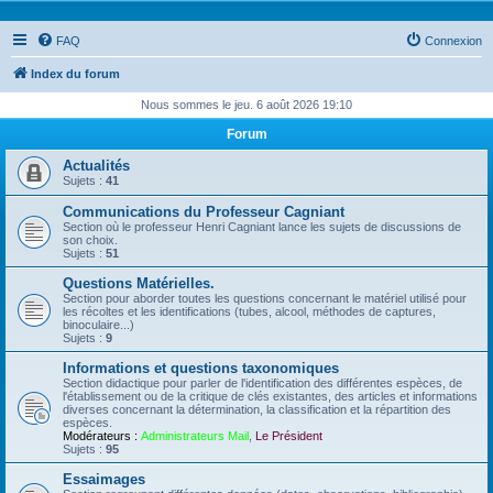
FAQ
Connexion
Index du forum
Nous sommes le jeu. 6 août 2026 19:10
Forum
Actualités
Sujets :
41
Communications du Professeur Cagniant
Section où le professeur Henri Cagniant lance les sujets de discussions de
son choix.
Sujets :
51
Questions Matérielles.
Section pour aborder toutes les questions concernant le matériel utilisé pour
les récoltes et les identifications (tubes, alcool, méthodes de captures,
binoculaire...)
Sujets :
9
Informations et questions taxonomiques
Section didactique pour parler de l'identification des différentes espèces, de
l'établissement ou de la critique de clés existantes, des articles et informations
diverses concernant la détermination, la classification et la répartition des
espèces.
Modérateurs :
Administrateurs Mail
,
Le Président
Sujets :
95
Essaimages