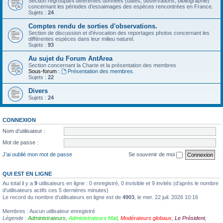
Section regroupant différentes données (dates, observations, bibliographie)
concernant les périodes d’essaimages des espèces rencontrées en France.
Sujets :
24
Comptes rendu de sorties d'observations.
Section de discussion et d'évocation des reportages photos concernant les
différentes espèces dans leur milieu naturel.
Sujets :
93
Au sujet du Forum AntArea
Section concernant la Charte et la présentation des membres
Sous-forum :
Présentation des membres.
Sujets :
22
Divers
Sujets :
24
CONNEXION
Nom d’utilisateur :
Mot de passe :
J’ai oublié mon mot de passe
Se souvenir de moi
QUI EST EN LIGNE
Au total il y a
9
utilisateurs en ligne : 0 enregistré, 0 invisible et 9 invités (d’après le nombre
d’utilisateurs actifs ces 5 dernières minutes)
Le record du nombre d’utilisateurs en ligne est de
4903
, le mer. 22 juil. 2026 10:16
Membres : Aucun utilisateur enregistré
Légende :
Administrateurs
,
Administrateurs Mail
,
Modérateurs globaux
,
Le Président
,