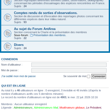
Section regroupant différentes données (dates, observations, bibliographie)
concernant les périodes d’essaimages des espèces rencontrées en France.
Sujets :
24
Comptes rendu de sorties d'observations.
Section de discussion et d'évocation des reportages photos concernant les
différentes espèces dans leur milieu naturel.
Sujets :
93
Au sujet du Forum AntArea
Section concernant la Charte et la présentation des membres
Sous-forum :
Présentation des membres.
Sujets :
22
Divers
Sujets :
24
CONNEXION
Nom d’utilisateur :
Mot de passe :
J’ai oublié mon mot de passe
Se souvenir de moi
QUI EST EN LIGNE
Au total il y a
46
utilisateurs en ligne : 0 enregistré, 0 invisible et 46 invités (d’après le
nombre d’utilisateurs actifs ces 5 dernières minutes)
Le record du nombre d’utilisateurs en ligne est de
4903
, le mer. 22 juil. 2026 10:16
Membres : Aucun utilisateur enregistré
Légende :
Administrateurs
,
Administrateurs Mail
,
Modérateurs globaux
,
Le Président
,