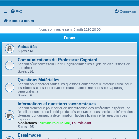
FAQ
Connexion
Index du forum
Nous sommes le sam. 8 août 2026 20:03
Forum
Actualités
Sujets :
41
Communications du Professeur Cagniant
Section où le professeur Henri Cagniant lance les sujets de discussions de
son choix.
Sujets :
51
Questions Matérielles.
Section pour aborder toutes les questions concernant le matériel utilisé pour
les récoltes et les identifications (tubes, alcool, méthodes de captures,
binoculaire...)
Sujets :
9
Informations et questions taxonomiques
Section didactique pour parler de l'identification des différentes espèces, de
l'établissement ou de la critique de clés existantes, des articles et informations
diverses concernant la détermination, la classification et la répartition des
espèces.
Modérateurs :
Administrateurs Mail
,
Le Président
Sujets :
95
Essaimages