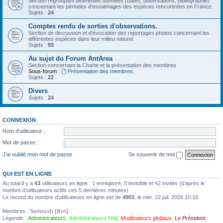
Section regroupant différentes données (dates, observations, bibliographie)
concernant les périodes d’essaimages des espèces rencontrées en France.
Sujets :
24
Comptes rendu de sorties d'observations.
Section de discussion et d'évocation des reportages photos concernant les
différentes espèces dans leur milieu naturel.
Sujets :
93
Au sujet du Forum AntArea
Section concernant la Charte et la présentation des membres
Sous-forum :
Présentation des membres.
Sujets :
22
Divers
Sujets :
24
CONNEXION
Nom d’utilisateur :
Mot de passe :
J’ai oublié mon mot de passe
Se souvenir de moi
QUI EST EN LIGNE
Au total il y a
43
utilisateurs en ligne : 1 enregistré, 0 invisible et 42 invités (d’après le
nombre d’utilisateurs actifs ces 5 dernières minutes)
Le record du nombre d’utilisateurs en ligne est de
4903
, le mer. 22 juil. 2026 10:16
Membres :
Semrush [Bot]
Légende :
Administrateurs
,
Administrateurs Mail
,
Modérateurs globaux
,
Le Président
,