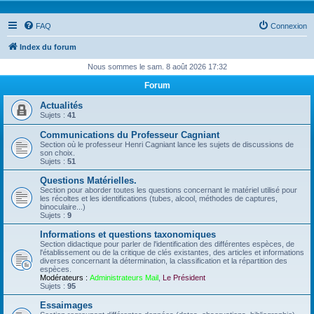
FAQ
Connexion
Index du forum
Nous sommes le sam. 8 août 2026 17:32
Forum
Actualités
Sujets :
41
Communications du Professeur Cagniant
Section où le professeur Henri Cagniant lance les sujets de discussions de
son choix.
Sujets :
51
Questions Matérielles.
Section pour aborder toutes les questions concernant le matériel utilisé pour
les récoltes et les identifications (tubes, alcool, méthodes de captures,
binoculaire...)
Sujets :
9
Informations et questions taxonomiques
Section didactique pour parler de l'identification des différentes espèces, de
l'établissement ou de la critique de clés existantes, des articles et informations
diverses concernant la détermination, la classification et la répartition des
espèces.
Modérateurs :
Administrateurs Mail
,
Le Président
Sujets :
95
Essaimages