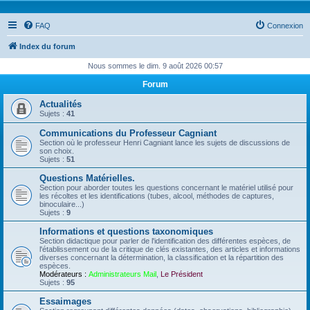
FAQ
Connexion
Index du forum
Nous sommes le dim. 9 août 2026 00:57
Forum
Actualités
Sujets :
41
Communications du Professeur Cagniant
Section où le professeur Henri Cagniant lance les sujets de discussions de
son choix.
Sujets :
51
Questions Matérielles.
Section pour aborder toutes les questions concernant le matériel utilisé pour
les récoltes et les identifications (tubes, alcool, méthodes de captures,
binoculaire...)
Sujets :
9
Informations et questions taxonomiques
Section didactique pour parler de l'identification des différentes espèces, de
l'établissement ou de la critique de clés existantes, des articles et informations
diverses concernant la détermination, la classification et la répartition des
espèces.
Modérateurs :
Administrateurs Mail
,
Le Président
Sujets :
95
Essaimages