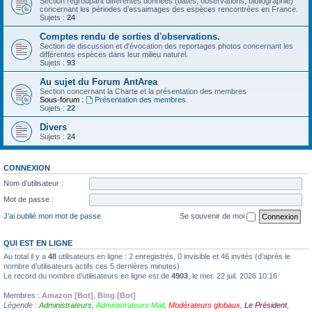
Section regroupant différentes données (dates, observations, bibliographie)
concernant les périodes d’essaimages des espèces rencontrées en France.
Sujets :
24
Comptes rendu de sorties d'observations.
Section de discussion et d'évocation des reportages photos concernant les
différentes espèces dans leur milieu naturel.
Sujets :
93
Au sujet du Forum AntArea
Section concernant la Charte et la présentation des membres
Sous-forum :
Présentation des membres.
Sujets :
22
Divers
Sujets :
24
CONNEXION
Nom d’utilisateur :
Mot de passe :
J’ai oublié mon mot de passe
Se souvenir de moi
QUI EST EN LIGNE
Au total il y a
48
utilisateurs en ligne : 2 enregistrés, 0 invisible et 46 invités (d’après le
nombre d’utilisateurs actifs ces 5 dernières minutes)
Le record du nombre d’utilisateurs en ligne est de
4903
, le mer. 22 juil. 2026 10:16
Membres :
Amazon [Bot]
,
Bing [Bot]
Légende :
Administrateurs
,
Administrateurs Mail
,
Modérateurs globaux
,
Le Président
,