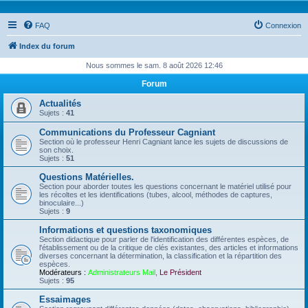
FAQ
Connexion
Index du forum
Nous sommes le sam. 8 août 2026 12:46
Forum
Actualités
Sujets :
41
Communications du Professeur Cagniant
Section où le professeur Henri Cagniant lance les sujets de discussions de
son choix.
Sujets :
51
Questions Matérielles.
Section pour aborder toutes les questions concernant le matériel utilisé pour
les récoltes et les identifications (tubes, alcool, méthodes de captures,
binoculaire...)
Sujets :
9
Informations et questions taxonomiques
Section didactique pour parler de l'identification des différentes espèces, de
l'établissement ou de la critique de clés existantes, des articles et informations
diverses concernant la détermination, la classification et la répartition des
espèces.
Modérateurs :
Administrateurs Mail
,
Le Président
Sujets :
95
Essaimages