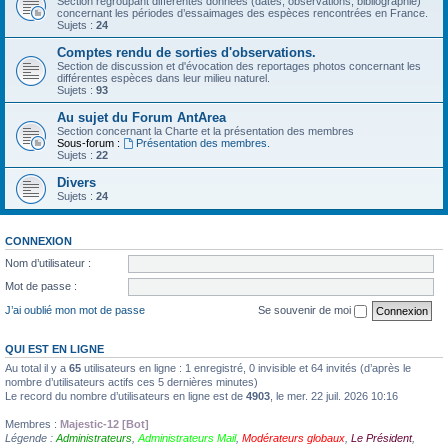
Section regroupant différentes données (dates, observations, bibliographie)
concernant les périodes d’essaimages des espèces rencontrées en France.
Sujets :
24
Comptes rendu de sorties d'observations.
Section de discussion et d'évocation des reportages photos concernant les
différentes espèces dans leur milieu naturel.
Sujets :
93
Au sujet du Forum AntArea
Section concernant la Charte et la présentation des membres
Sous-forum :
Présentation des membres.
Sujets :
22
Divers
Sujets :
24
CONNEXION
Nom d’utilisateur :
Mot de passe :
J’ai oublié mon mot de passe
Se souvenir de moi
QUI EST EN LIGNE
Au total il y a
65
utilisateurs en ligne : 1 enregistré, 0 invisible et 64 invités (d’après le
nombre d’utilisateurs actifs ces 5 dernières minutes)
Le record du nombre d’utilisateurs en ligne est de
4903
, le mer. 22 juil. 2026 10:16
Membres :
Majestic-12 [Bot]
Légende :
Administrateurs
,
Administrateurs Mail
,
Modérateurs globaux
,
Le Président
,