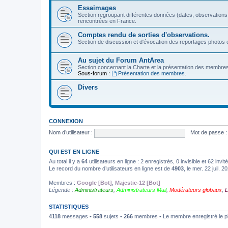
Essaimages
Section regroupant différentes données (dates, observations
rencontrées en France.
Comptes rendu de sorties d'observations.
Section de discussion et d'évocation des reportages photos c
Au sujet du Forum AntArea
Section concernant la Charte et la présentation des membre
Sous-forum :
Présentation des membres.
Divers
CONNEXION
Nom d’utilisateur :
Mot de passe :
QUI EST EN LIGNE
Au total il y a
64
utilisateurs en ligne : 2 enregistrés, 0 invisible et 62 inv
Le record du nombre d’utilisateurs en ligne est de
4903
, le mer. 22 juil. 
Membres :
Google [Bot]
,
Majestic-12 [Bot]
Légende :
Administrateurs
,
Administrateurs Mail
,
Modérateurs globaux
,
L
STATISTIQUES
4118
messages •
558
sujets •
266
membres • Le membre enregistré le p