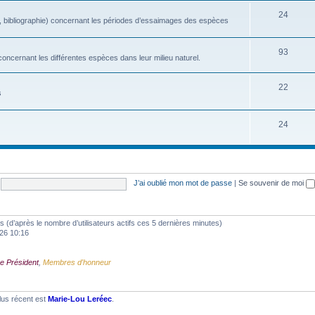
24
, bibliographie) concernant les périodes d’essaimages des espèces
93
oncernant les différentes espèces dans leur milieu naturel.
22
s
24
J’ai oublié mon mot de passe
|
Se souvenir de moi
ités (d’après le nombre d’utilisateurs actifs ces 5 dernières minutes)
2026 10:16
e Président
,
Membres d'honneur
lus récent est
Marie-Lou Leréec
.