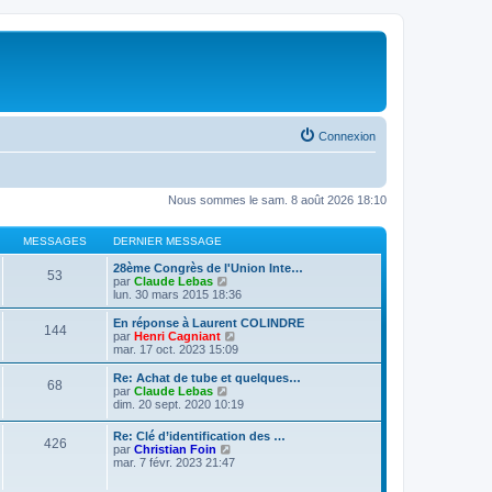
Connexion
Nous sommes le sam. 8 août 2026 18:10
MESSAGES
DERNIER MESSAGE
28ème Congrès de l'Union Inte…
53
V
par
Claude Lebas
o
lun. 30 mars 2015 18:36
i
r
En réponse à Laurent COLINDRE
144
l
V
par
Henri Cagniant
e
o
mar. 17 oct. 2023 15:09
d
i
e
r
Re: Achat de tube et quelques…
68
r
l
V
par
Claude Lebas
n
e
o
dim. 20 sept. 2020 10:19
i
d
i
e
e
r
Re: Clé d’identification des …
r
r
426
l
V
par
Christian Foin
m
n
e
o
mar. 7 févr. 2023 21:47
e
i
d
i
s
e
e
r
s