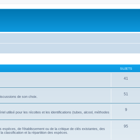
SUJETS
41
51
discussions de son choix.
9
l utilisé pour les récoltes et les identifications (tubes, alcool, méthodes
95
tes espèces, de l'établissement ou de la critique de clés existantes, des
la classification et la répartition des espèces.