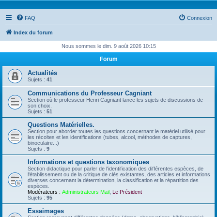
FAQ
Connexion
Index du forum
Nous sommes le dim. 9 août 2026 10:15
Forum
Actualités
Sujets :
41
Communications du Professeur Cagniant
Section où le professeur Henri Cagniant lance les sujets de discussions de
son choix.
Sujets :
51
Questions Matérielles.
Section pour aborder toutes les questions concernant le matériel utilisé pour
les récoltes et les identifications (tubes, alcool, méthodes de captures,
binoculaire...)
Sujets :
9
Informations et questions taxonomiques
Section didactique pour parler de l'identification des différentes espèces, de
l'établissement ou de la critique de clés existantes, des articles et informations
diverses concernant la détermination, la classification et la répartition des
espèces.
Modérateurs :
Administrateurs Mail
,
Le Président
Sujets :
95
Essaimages