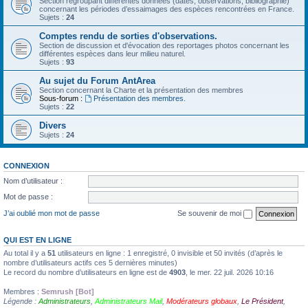
Section regroupant différentes données (dates, observations, bibliographie)
concernant les périodes d’essaimages des espèces rencontrées en France.
Sujets :
24
Comptes rendu de sorties d'observations.
Section de discussion et d'évocation des reportages photos concernant les
différentes espèces dans leur milieu naturel.
Sujets :
93
Au sujet du Forum AntArea
Section concernant la Charte et la présentation des membres
Sous-forum :
Présentation des membres.
Sujets :
22
Divers
Sujets :
24
CONNEXION
Nom d’utilisateur :
Mot de passe :
J’ai oublié mon mot de passe
Se souvenir de moi
QUI EST EN LIGNE
Au total il y a
51
utilisateurs en ligne : 1 enregistré, 0 invisible et 50 invités (d’après le
nombre d’utilisateurs actifs ces 5 dernières minutes)
Le record du nombre d’utilisateurs en ligne est de
4903
, le mer. 22 juil. 2026 10:16
Membres :
Semrush [Bot]
Légende :
Administrateurs
,
Administrateurs Mail
,
Modérateurs globaux
,
Le Président
,