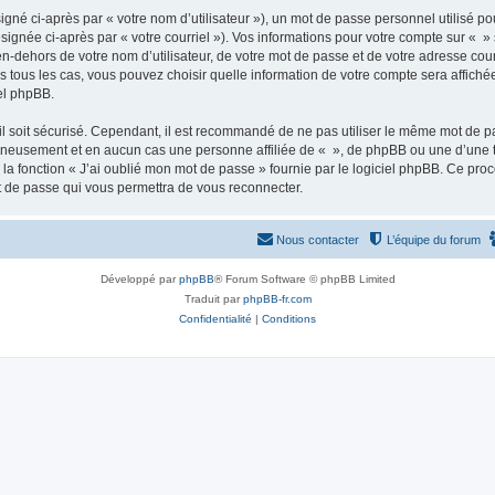
gné ci-après par « votre nom d’utilisateur »), un mot de passe personnel utilisé po
signée ci-après par « votre courriel »). Vos informations pour votre compte sur « »
n-dehors de votre nom d’utilisateur, de votre mot de passe et de votre adresse cour
ans tous les cas, vous pouvez choisir quelle information de votre compte sera affich
iel phpBB.
l soit sécurisé. Cependant, il est recommandé de ne pas utiliser le même mot de pas
igneusement et en aucun cas une personne affiliée de « », de phpBB ou une d’une 
 la fonction « J’ai oublié mon mot de passe » fournie par le logiciel phpBB. Ce pro
t de passe qui vous permettra de vous reconnecter.
Nous contacter
L’équipe du forum
Développé par
phpBB
® Forum Software © phpBB Limited
Traduit par
phpBB-fr.com
Confidentialité
|
Conditions