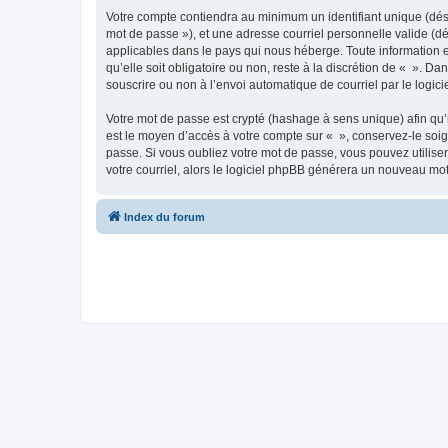
Votre compte contiendra au minimum un identifiant unique (dési
mot de passe »), et une adresse courriel personnelle valide (dé
applicables dans le pays qui nous héberge. Toute information e
qu’elle soit obligatoire ou non, reste à la discrétion de « ». D
souscrire ou non à l’envoi automatique de courriel par le logic
Votre mot de passe est crypté (hashage à sens unique) afin qu’i
est le moyen d’accès à votre compte sur « », conservez-le so
passe. Si vous oubliez votre mot de passe, vous pouvez utiliser
votre courriel, alors le logiciel phpBB générera un nouveau mo
Index du forum