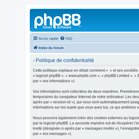
Accès rapide
FAQ
Index du forum
- Politique de confidentialité
Cette politique explique en détail comment « » et ses sociétés af
« logiciel phpBB », « www.phpbb.com », « phpBB Limited », « Éq
par « vos informations »).
Vos informations sont collectées de deux manières. Premièrement
temporaires du navigateur Internet de votre ordinateur. Les deux
après par « session-id »), qui vous sont automatiquement assign
informations sur les sujets que vous avez lus, ce qui améliore v
Nous pouvons également créer des cookies externes au logiciel
par le logiciel phpBB. La seconde manière est de récupérer l’in
invité (désignée ci-après par « messages invités »), l’enregis
par « vos messages »).