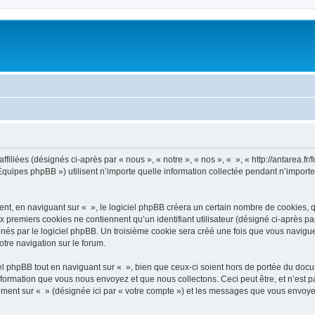
filiées (désignés ci-après par « nous », « notre », « nos », « », « http://antarea.fr/f
uipes phpBB ») utilisent n’importe quelle information collectée pendant n’importe q
, en naviguant sur « », le logiciel phpBB créera un certain nombre de cookies, qui 
 premiers cookies ne contiennent qu’un identifiant utilisateur (désigné ci-après par «
és par le logiciel phpBB. Un troisième cookie sera créé une fois que vous naviguerez
otre navigation sur le forum.
 phpBB tout en naviguant sur « », bien que ceux-ci soient hors de portée du docu
formation que vous nous envoyez et que nous collectons. Ceci peut être, et n’est pas
trement sur « » (désignée ici par « votre compte ») et les messages que vous envoye