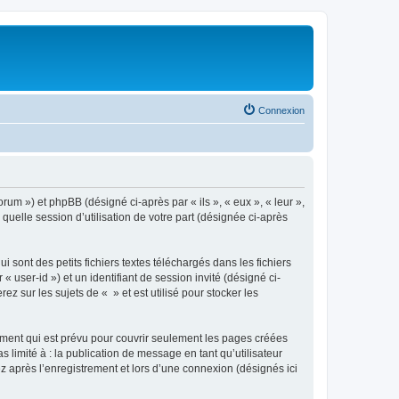
Connexion
orum ») et phpBB (désigné ci-après par « ils », « eux », « leur »,
uelle session d’utilisation de votre part (désignée ci-après
sont des petits fichiers textes téléchargés dans les fichiers
 user-id ») et un identifiant de session invité (désigné ci-
 sur les sujets de « » et est utilisé pour stocker les
ment qui est prévu pour couvrir seulement les pages créées
 limité à : la publication de message en tant qu’utilisateur
z après l’enregistrement et lors d’une connexion (désignés ici