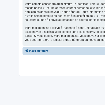
Votre compte contiendra au minimum un identifiant unique (dési
mot de passe »), et une adresse courriel personnelle valide (dé
applicables dans le pays qui nous héberge. Toute information e
qu’elle soit obligatoire ou non, reste à la discrétion de « ». D
souscrire ou non à l’envoi automatique de courriel par le logic
Votre mot de passe est crypté (hashage à sens unique) afin qu’i
est le moyen d’accès à votre compte sur « », conservez-le so
passe. Si vous oubliez votre mot de passe, vous pouvez utiliser
votre courriel, alors le logiciel phpBB générera un nouveau mo
Index du forum