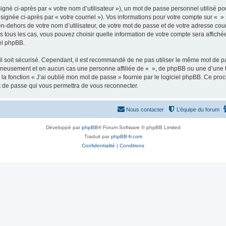
gné ci-après par « votre nom d’utilisateur »), un mot de passe personnel utilisé po
signée ci-après par « votre courriel »). Vos informations pour votre compte sur « »
n-dehors de votre nom d’utilisateur, de votre mot de passe et de votre adresse cour
ans tous les cas, vous pouvez choisir quelle information de votre compte sera affich
iel phpBB.
l soit sécurisé. Cependant, il est recommandé de ne pas utiliser le même mot de pas
igneusement et en aucun cas une personne affiliée de « », de phpBB ou une d’une 
 la fonction « J’ai oublié mon mot de passe » fournie par le logiciel phpBB. Ce pro
t de passe qui vous permettra de vous reconnecter.
Nous contacter
L’équipe du forum
Développé par
phpBB
® Forum Software © phpBB Limited
Traduit par
phpBB-fr.com
Confidentialité
|
Conditions