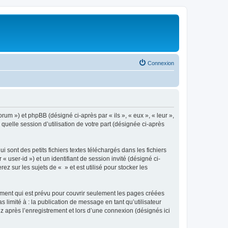
Connexion
orum ») et phpBB (désigné ci-après par « ils », « eux », « leur »,
uelle session d’utilisation de votre part (désignée ci-après
sont des petits fichiers textes téléchargés dans les fichiers
 user-id ») et un identifiant de session invité (désigné ci-
 sur les sujets de « » et est utilisé pour stocker les
ment qui est prévu pour couvrir seulement les pages créées
 limité à : la publication de message en tant qu’utilisateur
z après l’enregistrement et lors d’une connexion (désignés ici