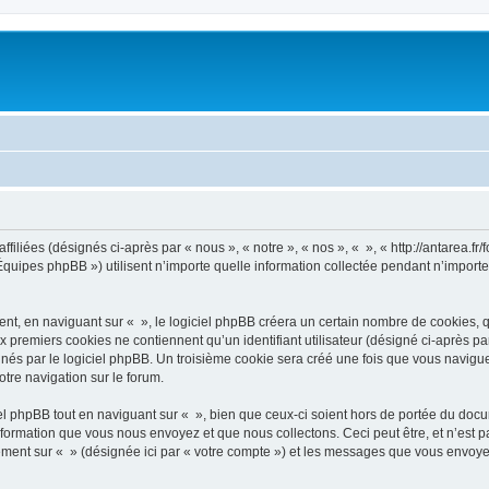
filiées (désignés ci-après par « nous », « notre », « nos », « », « http://antarea.fr/f
uipes phpBB ») utilisent n’importe quelle information collectée pendant n’importe q
, en naviguant sur « », le logiciel phpBB créera un certain nombre de cookies, qui 
 premiers cookies ne contiennent qu’un identifiant utilisateur (désigné ci-après par «
és par le logiciel phpBB. Un troisième cookie sera créé une fois que vous naviguerez
otre navigation sur le forum.
 phpBB tout en naviguant sur « », bien que ceux-ci soient hors de portée du docu
formation que vous nous envoyez et que nous collectons. Ceci peut être, et n’est pas
trement sur « » (désignée ici par « votre compte ») et les messages que vous envoye