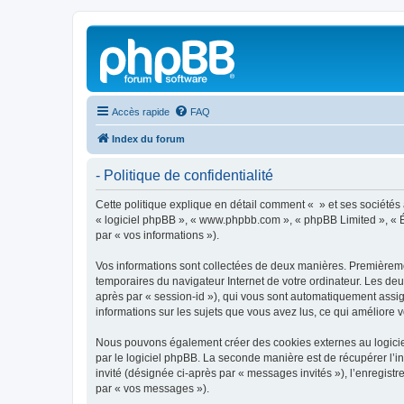
Accès rapide
FAQ
Index du forum
- Politique de confidentialité
Cette politique explique en détail comment « » et ses sociétés af
« logiciel phpBB », « www.phpbb.com », « phpBB Limited », « Éq
par « vos informations »).
Vos informations sont collectées de deux manières. Premièrement
temporaires du navigateur Internet de votre ordinateur. Les deux
après par « session-id »), qui vous sont automatiquement assign
informations sur les sujets que vous avez lus, ce qui améliore v
Nous pouvons également créer des cookies externes au logiciel
par le logiciel phpBB. La seconde manière est de récupérer l’in
invité (désignée ci-après par « messages invités »), l’enregis
par « vos messages »).